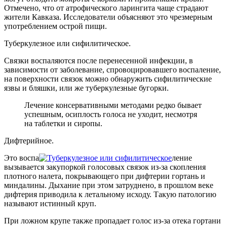
Отмечено, что от атрофического ларингита чаще страдают
жители Кавказа. Исследователи объясняют это чрезмерным
употреблением острой пищи.
Туберкулезное или сифилитическое.
Связки воспаляются после перенесенной инфекции, в
зависимости от заболевание, спровоцировавшего воспаление,
на поверхности связок можно обнаружить сифилитические
язвы и бляшки, или же туберкулезные бугорки.
Лечение консервативными методами редко бывает
успешным, осиплость голоса не уходит, несмотря
на таблетки и сиропы.
Дифтерийное.
Это воспа
ление
вызывается закупоркой голосовых связок из-за скопления
плотного налета, покрывающего при дифтерии гортань и
миндалины. Дыхание при этом затруднено, в прошлом веке
дифтерия приводила к летальному исходу. Такую патологию
называют истинный круп.
При ложном крупе также пропадает голос из-за отека гортани