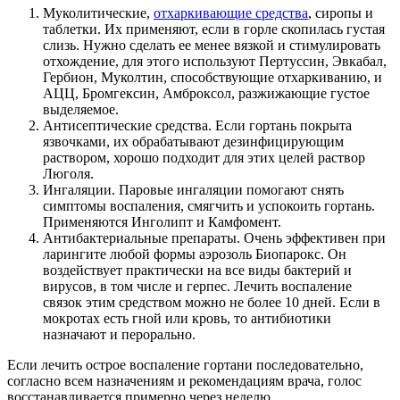
Муколитические,
отхаркивающие средства
, сиропы и
таблетки. Их применяют, если в горле скопилась густая
слизь. Нужно сделать ее менее вязкой и стимулировать
отхождение, для этого используют Пертуссин, Эвкабал,
Гербион, Муколтин, способствующие отхаркиванию, и
АЦЦ, Бромгексин, Амброксол, разжижающие густое
выделяемое.
Антисептические средства. Если гортань покрыта
язвочками, их обрабатывают дезинфицирующим
раствором, хорошо подходит для этих целей раствор
Люголя.
Ингаляции. Паровые ингаляции помогают снять
симптомы воспаления, смягчить и успокоить гортань.
Применяются Инголипт и Камфомент.
Антибактериальные препараты. Очень эффективен при
ларингите любой формы аэрозоль Биопарокс. Он
воздействует практически на все виды бактерий и
вирусов, в том числе и герпес. Лечить воспаление
связок этим средством можно не более 10 дней. Если в
мокротах есть гной или кровь, то антибиотики
назначают и перорально.
Если лечить острое воспаление гортани последовательно,
согласно всем назначениям и рекомендациям врача, голос
восстанавливается примерно через неделю.