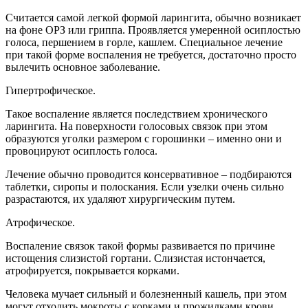
Считается самой легкой формой ларингита, обычно возникает
на фоне ОРЗ или гриппа. Проявляется умеренной осиплостью
голоса, першением в горле, кашлем. Специальное лечение
при такой форме воспаления не требуется, достаточно просто
вылечить основное заболевание.
Гипертрофическое.
Такое воспаление является последствием хронического
ларингита. На поверхности голосовых связок при этом
образуются уголки размером с горошинки – именно они и
провоцируют осиплость голоса.
Лечение обычно проводится консервативное – подбираются
таблетки, сиропы и полоскания. Если узелки очень сильно
разрастаются, их удаляют хирургическим путем.
Атрофическое.
Воспаление связок такой формы развивается по причине
истощения слизистой гортани. Слизистая истончается,
атрофируется, покрывается корками.
Человека мучает сильный и болезненный кашель, при этом
могут отходить мокроты с корками и прожилками крови.