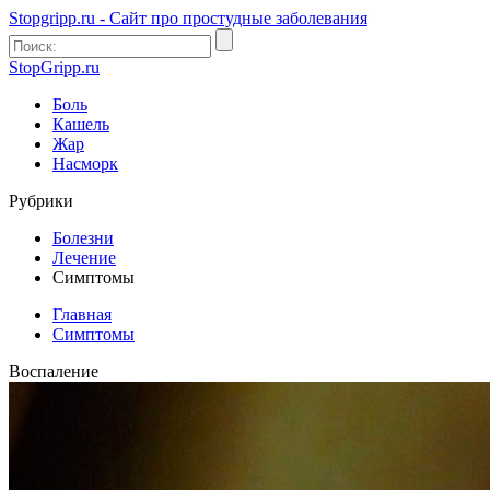
Stopgripp.ru - Cайт про простудные заболевания
StopGripp.ru
Боль
Кашель
Жар
Насморк
Рубрики
Болезни
Лечение
Симптомы
Главная
Симптомы
Воспаление