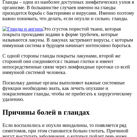
Гланды – одни из наиболее доступных лимфатических узлов в
организме. В большинстве случаев именно на гланды
приходится борьба с бактериями и вирусами. Именно поэтому
важно понимать, что делать, если опухли и сильно. гланды.
Это сгусток пористой ткани, которая
покрыта проходами ходами в форме трубочек, которые
называются лакуны. В лакунах застревают вирусы, с которым
иммунная система в будущем начинает интенсивно бороться.
С одной стороны гланды покрыты лакунами, второй же
стороной они соединяются с тканью глотки и имеют
непосредственные связи через лимфоидные протоки со всей
иммунной системой человека.
Поскольку данные органы выполняют важные системные
функции необходимо знать, как лечить опухшие и
покрасневшие гланды, чтобы не прибегать к хирургическому
удалению.
Причины болей в гландах
Если воспалились и опухли миндалины, то появляется ряд
симптомов, при этом становится больно глотать. Причиной
могут выступать заболевания, о которых пойдет речь ниже.