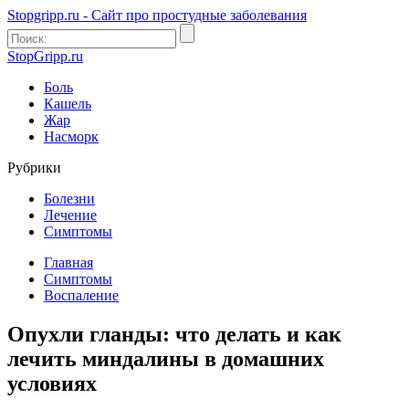
Stopgripp.ru - Cайт про простудные заболевания
StopGripp.ru
Боль
Кашель
Жар
Насморк
Рубрики
Болезни
Лечение
Симптомы
Главная
Симптомы
Воспаление
Опухли гланды: что делать и как
лечить миндалины в домашних
условиях