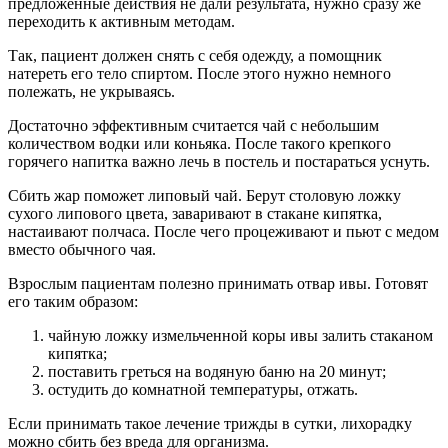
предложенные действия не дали результата, нужно сразу же
переходить к активным методам.
Так, пациент должен снять с себя одежду, а помощник
натереть его тело спиртом. После этого нужно немного
полежать, не укрываясь.
Достаточно эффективным считается чай с небольшим
количеством водки или коньяка. После такого крепкого
горячего напитка важно лечь в постель и постараться уснуть.
Сбить жар поможет липовый чай. Берут столовую ложку
сухого липового цвета, заваривают в стакане кипятка,
настаивают полчаса. После чего процеживают и пьют с медом
вместо обычного чая.
Взрослым пациентам полезно принимать отвар ивы. Готовят
его таким образом:
чайную ложку измельченной коры ивы залить стаканом
кипятка;
поставить греться на водяную баню на 20 минут;
остудить до комнатной температуры, отжать.
Если принимать такое лечение трижды в сутки, лихорадку
можно сбить без вреда для организма.