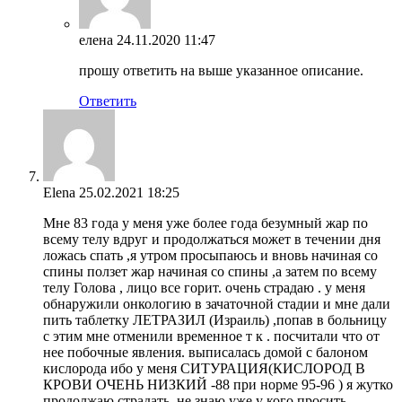
елена
24.11.2020 11:47
прошу ответить на выше указанное описание.
Ответить
Elena
25.02.2021 18:25
Мне 83 года у меня уже более года безумный жар по
всему телу вдруг и продолжаться может в течении дня
ложась спать ,я утром просыпаюсь и вновь начиная со
спины ползет жар начиная со спины ,а затем по всему
телу Голова , лицо все горит. очень страдаю . у меня
обнаружили онкологию в зачаточной стадии и мне дали
пить таблетку ЛЕТРАЗИЛ (Израиль) ,попав в больницу
с этим мне отменили временное т к . посчитали что от
нее побочные явления. выписалась домой с балоном
кислорода ибо у меня СИТУРАЦИЯ(КИСЛОРОД В
КРОВИ ОЧЕНЬ НИЗКИЙ -88 при норме 95-96 ) я жутко
продолжаю страдать. не знаю уже у кого просить