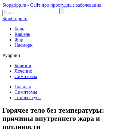
Stopgripp.ru - Cайт про простудные заболевания
StopGripp.ru
Боль
Кашель
Жар
Насморк
Рубрики
Болезни
Лечение
Симптомы
Главная
Симптомы
Температура
Горячее тело без температуры:
причины внутреннего жара и
потливости