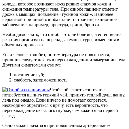
холода, которое возникает из-за резких спазмов кожи и
снижения температуры тела. При ознобе пациент отметит
дрожь в мышцах, появление «гусиной кожи». Наиболее
вероятной причиной озноба станет острое инфекционное
заболевание, например, простуда, грипп, бронхит.
Необходимо знать, что озноб – это не болезнь, а естественная
реакция организма на перепады температуры, изменения в
обменных процессах.
Если человека знобит, но температура не повышается,
причины следует искать в переохлаждении и замерзании тела.
Другими симптомами станут:
посинение губ;
слабость, заторможенность.
Чтобы облегчить состояние
потребуется выпить горячий чай, принять теплый душ, ванну,
лечь под одеяло. Если ничего не помогает согреться,
необходимо обратиться к врачу, есть вероятность, что
переохлаждение оказалось глубже, чем кажется на первый
взгляд.
Озноб может начаться при повышенном артериальном