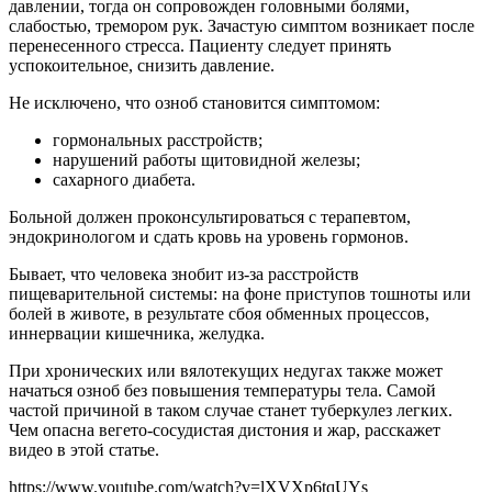
давлении, тогда он сопровожден головными болями,
слабостью, тремором рук. Зачастую симптом возникает после
перенесенного стресса. Пациенту следует принять
успокоительное, снизить давление.
Не исключено, что озноб становится симптомом:
гормональных расстройств;
нарушений работы щитовидной железы;
сахарного диабета.
Больной должен проконсультироваться с терапевтом,
эндокринологом и сдать кровь на уровень гормонов.
Бывает, что человека знобит из-за расстройств
пищеварительной системы: на фоне приступов тошноты или
болей в животе, в результате сбоя обменных процессов,
иннервации кишечника, желудка.
При хронических или вялотекущих недугах также может
начаться озноб без повышения температуры тела. Самой
частой причиной в таком случае станет туберкулез легких.
Чем опасна вегето-сосудистая дистония и жар, расскажет
видео в этой статье.
https://www.youtube.com/watch?v=lXVXp6tqUYs