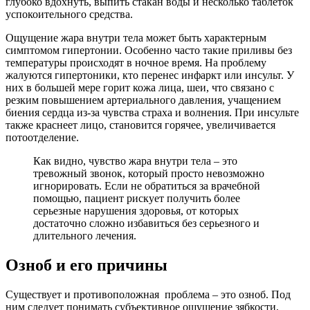
глубоко вдохнуть, выпить стакан воды и несколько таблеток
успокоительного средства.
Ощущение жара внутри тела может быть характерным
симптомом гипертонии. Особенно часто такие приливы без
температуры происходят в ночное время. На проблему
жалуются гипертоники, кто перенес инфаркт или инсульт. У
них в большей мере горит кожа лица, шеи, что связано с
резким повышением артериального давления, учащением
биения сердца из-за чувства страха и волнения. При инсульте
также краснеет лицо, становится горячее, увеличивается
потоотделение.
Как видно, чувство жара внутри тела – это
тревожный звонок, который просто невозможно
игнорировать. Если не обратиться за врачебной
помощью, пациент рискует получить более
серьезные нарушения здоровья, от которых
достаточно сложно избавиться без серьезного и
длительного лечения.
Озноб и его причины
Существует и противоположная проблема – это озноб. Под
ним следует понимать субъективное ощущение зябкости,