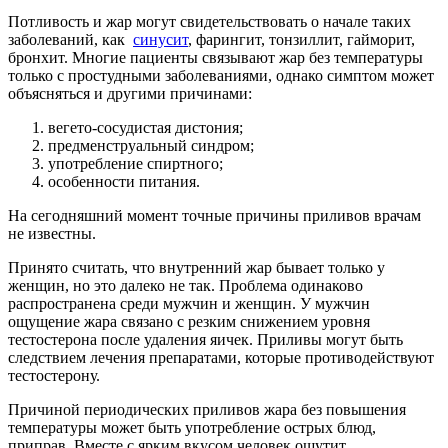
Потливость и жар могут свидетельствовать о начале таких
заболеваний, как
синусит
, фарингит, тонзиллит, гайморит,
бронхит. Многие пациенты связывают жар без температуры
только с простудными заболеваниями, однако симптом может
объясняться и другими причинами:
вегето-сосудистая дистония;
предменструальный синдром;
употребление спиртного;
особенности питания.
На сегодняшний момент точные причины приливов врачам
не известны.
Принято считать, что внутренний жар бывает только у
женщин, но это далеко не так. Проблема одинаково
распространена среди мужчин и женщин. У мужчин
ощущение жара связано с резким снижением уровня
тестостерона после удаления яичек. Приливы могут быть
следствием лечения препаратами, которые противодействуют
тестостерону.
Причиной периодических приливов жара без повышения
температуры может быть употребление острых блюд,
приправ. Вместе с ярким вкусом человек ощутит