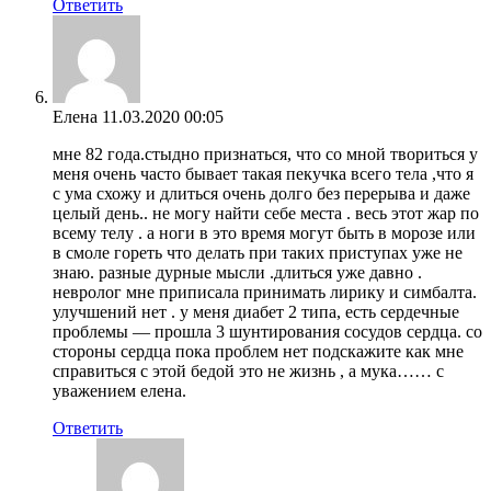
Ответить
Елена
11.03.2020 00:05
мне 82 года.стыдно признаться, что со мной твориться у
меня очень часто бывает такая пекучка всего тела ,что я
с ума схожу и длиться очень долго без перерыва и даже
целый день.. не могу найти себе места . весь этот жар по
всему телу . а ноги в это время могут быть в морозе или
в смоле гореть что делать при таких приступах уже не
знаю. разные дурные мысли .длиться уже давно .
невролог мне приписала принимать лирику и симбалта.
улучшений нет . у меня диабет 2 типа, есть сердечные
проблемы — прошла 3 шунтирования сосудов сердца. со
стороны сердца пока проблем нет подскажите как мне
справиться с этой бедой это не жизнь , а мука…… с
уважением елена.
Ответить