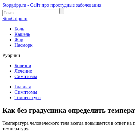
Stopgripp.ru - Cайт про простудные заболевания
StopGripp.ru
Боль
Кашель
Жар
Насморк
Рубрики
Болезни
Лечение
Симптомы
Главная
Симптомы
Температура
Как без градусника определить темпера
Температура человеческого тела всегда повышается в ответ н
температуру.