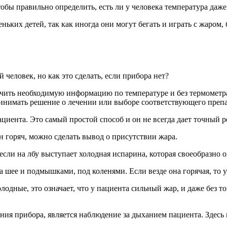
бы правильно определить, есть ли у человека температура даже
ьких детей, так как иногда они могут бегать и играть с жаром, 
человек, но как это сделать, если прибора нет?
чить необходимую информацию по температуре и без термометра
принимать решение о лечении или выборе соответствующего препа
ациента. Это самый простой способ и он не всегда дает точный ре
н горяч, можно сделать вывод о присутствии жара.
ли на лбу выступает холодная испарина, которая своеобразно охл
 шее и подмышками, под коленями. Если везде она горячая, то у
лодные, это означает, что у пациента сильный жар, и даже без т
ния прибора, является наблюдение за дыханием пациента. Здес