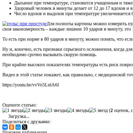
Дыхание при температуре, становится учащенным и тяж
Здоровый человек в минуты делает от 12 до 17 вдохов и 
Число вдохов и выдохов при температуре увеличивается бо
Для полноты картины можно измерить пуль
своя закономерность – каждые лишние 10 ударов в минуту, это 
То есть при норме в 80 ударов в минуту, можно понять, что есл
Ну и, конечно, есть признаки серьезного осложнения, когда дл
необходимо срочно вызывать скорую помощь.
При крайне высоких показателях температуры есть риск повреж
Видео в этой статье покажет, как правильно, с медицинской точ
https://youtu.be/vvVo5LnlA6I
Оцените статью:
(
2
оценок, 
Загрузка...
Поделиться с друзьями:
Похожие публикации