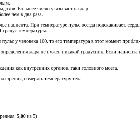
елым.
выдохов. Большее число указывает на жар.
лее чем в два раза.
с пациента. При температуре пульс всегда подскакивает, сердце
1 градус температуры.
и пульс у человека 100, то его температура в этот момент прибли
я определения жара не нужен никакой градусник. Если пациента 
дения как внутренних органов, таки головного мозга.
ки зрения, измерять температуру тела.
средняя:
5,00
из 5)