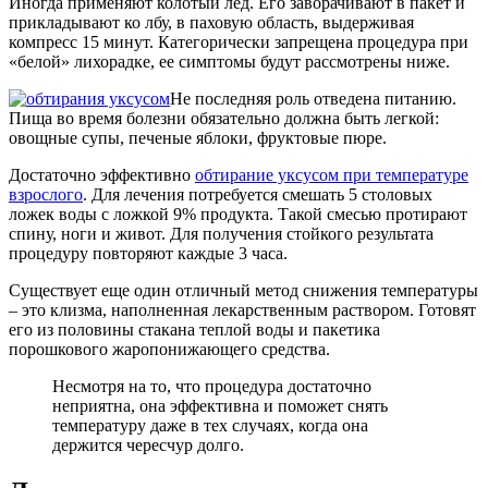
Иногда применяют колотый лед. Его заворачивают в пакет и
прикладывают ко лбу, в паховую область, выдерживая
компресс 15 минут. Категорически запрещена процедура при
«белой» лихорадке, ее симптомы будут рассмотрены ниже.
Не последняя роль отведена питанию.
Пища во время болезни обязательно должна быть легкой:
овощные супы, печеные яблоки, фруктовые пюре.
Достаточно эффективно
обтирание уксусом при температуре
взрослого
. Для лечения потребуется смешать 5 столовых
ложек воды с ложкой 9% продукта. Такой смесью протирают
спину, ноги и живот. Для получения стойкого результата
процедуру повторяют каждые 3 часа.
Существует еще один отличный метод снижения температуры
– это клизма, наполненная лекарственным раствором. Готовят
его из половины стакана теплой воды и пакетика
порошкового жаропонижающего средства.
Несмотря на то, что процедура достаточно
неприятна, она эффективна и поможет снять
температуру даже в тех случаях, когда она
держится чересчур долго.