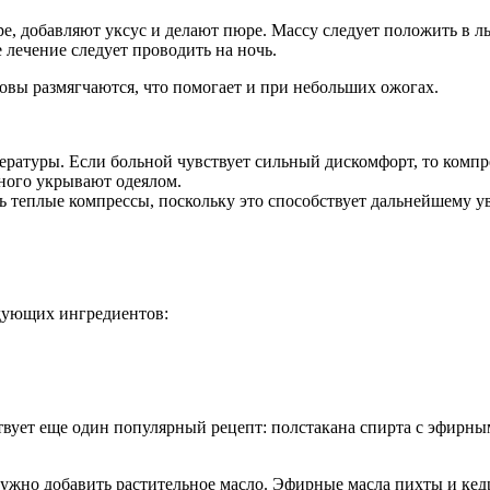
е, добавляют уксус и делают пюре. Массу следует положить в л
е лечение следует проводить на ночь.
овы размягчаются, что помогает и при небольших ожогах.
атуры. Если больной чувствует сильный дискомфорт, то компрес
ьного укрывают одеялом.
ять теплые компрессы, поскольку это способствует дальнейшему
едующих ингредиентов:
ствует еще один популярный рецепт: полстакана спирта с эфир
жно добавить растительное масло. Эфирные масла пихты и кедра