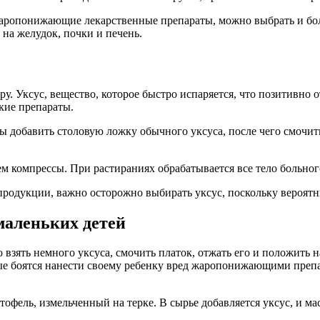
 жаропонижающие лекарственные препараты, можно выбрать и бо
на желудок, почки и печень.
у. Уксус, вещество, которое быстро испаряется, что позитивно о
кие препараты.
ы добавить столовую ложку обычного уксуса, после чего смочит
м компрессы. При растираниях обрабатывается все тело больного
 продукции, важно осторожно выбирать уксус, поскольку вероят
маленьких детей
 взять немного уксуса, смочить платок, отжать его и положить 
ые боятся нанести своему ребенку вред жаропонижающими препа
тофель, измельченный на терке. В сырье добавляется уксус, и ма