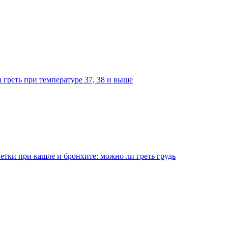
 греть при температуре 37, 38 и выше
етки при кашле и бронхите: можно ли греть грудь