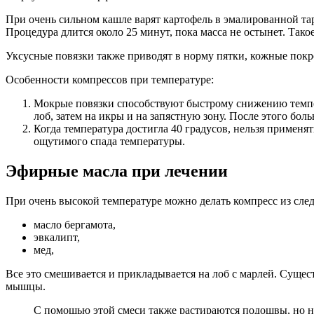
При очень сильном кашле варят картофель в эмалированной тар
Процедура длится около 25 минут, пока масса не остынет. Тако
Уксусные повязки также приводят в норму пятки, кожные покр
Особенности компрессов при температуре:
Мокрые повязки способствуют быстрому снижению темпер
лоб, затем на икры и на запястную зону. После этого бол
Когда температура достигла 40 градусов, нельзя примен
ощутимого спада температуры.
Эфирные масла при лечении
При очень высокой температуре можно делать компресс из сл
масло бергамота,
эвкалипт,
мед,
Все это смешивается и прикладывается на лоб с марлей. Суще
мышцы.
С помощью этой смеси также растираются подошвы, но ну