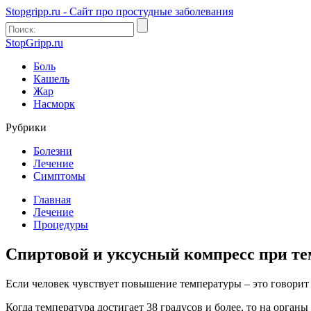
Stopgripp.ru - Cайт про простудные заболевания
StopGripp.ru
Боль
Кашель
Жар
Насморк
Рубрики
Болезни
Лечение
Симптомы
Главная
Лечение
Процедуры
Спиртовой и уксусный компресс при те
Если человек чувствует повышение температуры – это говорит
Когда температура достигает 38 градусов и более, то на орган