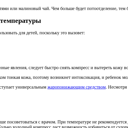
ями или малиновый чай. Чем больше будет потоотделение, тем б
 температуры
льзовать для детей, поскольку это вызовет:
ные явления, следует быстро снять компресс и вытереть кожу в
ом тонкая кожа, поэтому возникнет интоксикация, и ребенок мо
ыступает универсальным
жаропонижающим средством
. Несмотря
ше посоветоваться с врачом. При температуре не рекомендуется
олько холодный компресс даст возможность избавиться от судоро