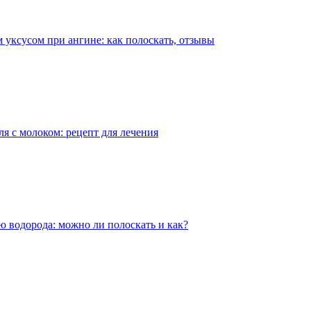
 уксусом при ангине: как полоскать, отзывы
я с молоком: рецепт для лечения
ю водорода: можно ли полоскать и как?