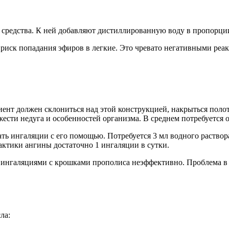
средства. К ней добавляют дистиллированную воду в пропорции
 риск попадания эфиров в легкие. Это чревато негативными реа
ент должен склониться над этой конструкцией, накрыться полот
ести недуга и особенностей организма. В среднем потребуется от
ть ингаляции с его помощью. Потребуется 3 мл водного раствора
актики ангины достаточно 1 ингаляции в сутки.
ингаляциями с крошками прополиса неэффективно. Проблема в то
ла: