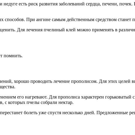
ри недуге есть риск развития заболеваний сердца, печени, почек
 способов. При ангине самым действенным средством станет п
оценить. Для лечения пчелиный клей можно применять в различ
ет помнить.
жнений, хорошо проводить лечение прополисом. Для этих целей 
ещества.
енением его нагревают. Для прополиса характерен горьковатый 
в, с которых пчелы собрали нектар.
 перестанет болеть уже спустя несколько дней. Предложенные ре