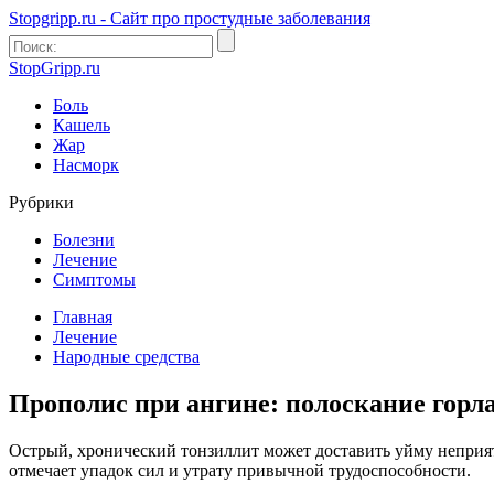
Stopgripp.ru - Cайт про простудные заболевания
StopGripp.ru
Боль
Кашель
Жар
Насморк
Рубрики
Болезни
Лечение
Симптомы
Главная
Лечение
Народные средства
Прополис при ангине: полоскание горл
Острый, хронический тонзиллит может доставить уйму неприят
отмечает упадок сил и утрату привычной трудоспособности.