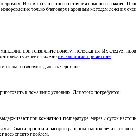
индромом. Избавиться от этого состояния намного сложнее. Про
выздоровление только благодаря народным методам лечения оче
 с миндалин при тонзиллите помогут полоскания. Их следует про
ьтативность лечения можно
ингаляциями при ангине
.
и горла, позволяют дышать через нос.
риготовить в домашних условиях. Для этого потребуется:
держивают при комнатной температуре. Через 7 суток настойк
ами. Самый простой и распространенный метод лечить горло пр
ет весь спектр проблем.