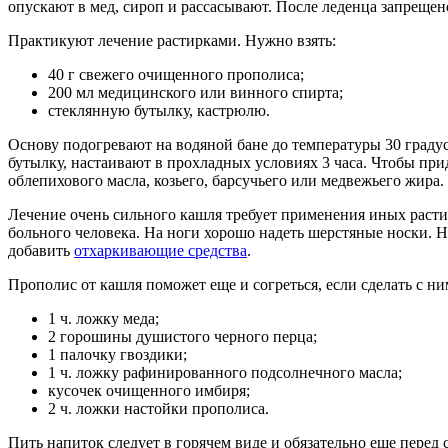
опускают в мед, сироп и рассасывают. После леденца запрещено
Практикуют лечение растирками. Нужно взять:
40 г свежего очищенного прополиса;
200 мл медицинского или винного спирта;
стеклянную бутылку, кастрюлю.
Основу подогревают на водяной бане до температуры 30 граду
бутылку, настаивают в прохладных условиях 3 часа. Чтобы при
облепихового масла, козьего, барсучьего или медвежьего жира.
Лечение очень сильного кашля требует применения иных расти
больного человека. На ноги хорошо надеть шерстяные носки. 
добавить
отхаркивающие средства
.
Прополис от кашля поможет еще и согреться, если сделать с н
1 ч. ложку меда;
2 горошины душистого черного перца;
1 палочку гвоздики;
1 ч. ложку рафинированного подсолнечного масла;
кусочек очищенного имбиря;
2 ч. ложки настойки прополиса.
Пить напиток следует в горячем виде и обязательно еще перед 