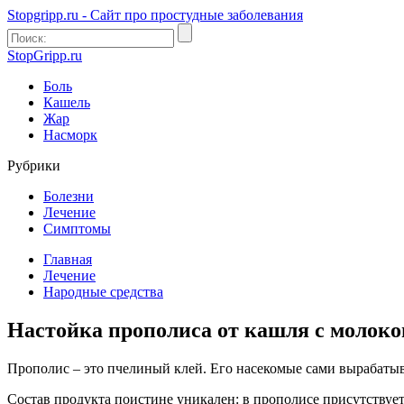
Stopgripp.ru - Cайт про простудные заболевания
StopGripp.ru
Боль
Кашель
Жар
Насморк
Рубрики
Болезни
Лечение
Симптомы
Главная
Лечение
Народные средства
Настойка прополиса от кашля с молоко
Прополис – это пчелиный клей. Его насекомые сами вырабатыв
Состав продукта поистине уникален: в прополисе присутствует