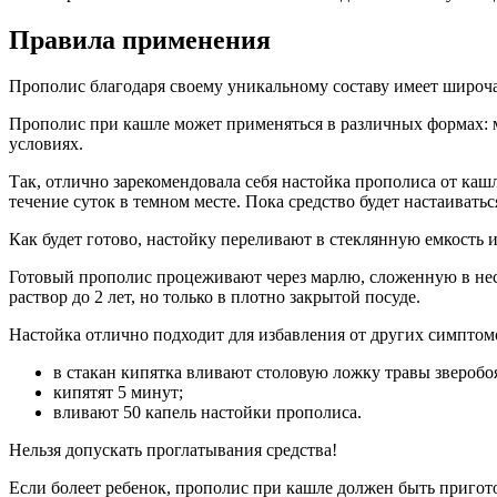
Правила применения
Прополис благодаря своему уникальному составу имеет широча
Прополис при кашле может применяться в различных формах: ма
условиях.
Так, отлично зарекомендовала себя настойка прополиса от каш
течение суток в темном месте. Пока средство будет настаиватьс
Как будет готово, настойку переливают в стеклянную емкость и
Готовый прополис процеживают через марлю, сложенную в неск
раствор до 2 лет, но только в плотно закрытой посуде.
Настойка отлично подходит для избавления от других симптомо
в стакан кипятка вливают столовую ложку травы зверобо
кипятят 5 минут;
вливают 50 капель настойки прополиса.
Нельзя допускать проглатывания средства!
Если болеет ребенок, прополис при кашле должен быть пригот