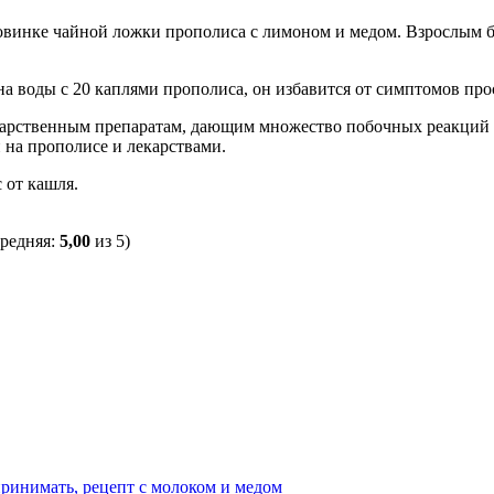
овинке чайной ложки прополиса с лимоном и медом. Взрослым б
на воды с 20 каплями прополиса, он избавится от симптомов про
екарственным препаратам, дающим множество побочных реакций н
на прополисе и лекарствами.
 от кашля.
средняя:
5,00
из 5)
принимать, рецепт с молоком и медом