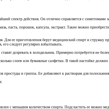
йший спектр действия. Он отлично справляется с симптомами за
зь, паста, порошок, капсула, экстракт. Такие можно приобрест
ля. Для ее приготовления берут медицинский спирт и стружку п
я, его следует регулярно взбалтывать.
 ставят дозревать в холодильник. Примерно потребуется не более
олько слоев или бумажные салфетки. В такой настойке должно б
в простуды и гриппа. Ее добавляют к растворам для полоскания 
я;
овлен с меньшим количеством спирта. Подсластить ее можно ме