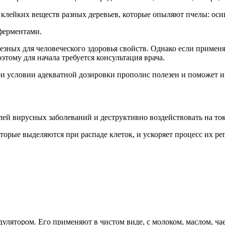
 клейких веществ разных деревьев, которые опыляют пчелы: осина
ферментами.
езных для человеческого здоровья свойств. Однако если применя
тому для начала требуется консультация врача.
и условии адекватной дозировки прополис полезен и поможет из
лей вирусных заболеваний и деструктивно воздействовать на то
торые выделяются при распаде клеток, и ускоряет процесс их ре
лятором. Его применяют в чистом виде, с молоком, маслом, ча