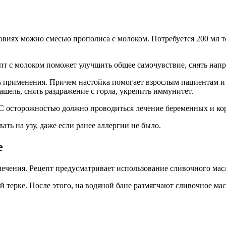
виях можно смесью прополиса с молоком. Потребуется 200 мл те
пт с молоком поможет улучшить общее самочувствие, снять напр
 применения. Причем настойка помогает взрослым пациентам и де
кашель, снять раздражение с горла, укрепить иммунитет.
 С осторожностью должно проводиться лечение беременных и к
ть на узу, даже если ранее аллергии не было.
е
чения. Рецепт предусматривает использование сливочного масла
й терке. После этого, на водяной бане размягчают сливочное ма