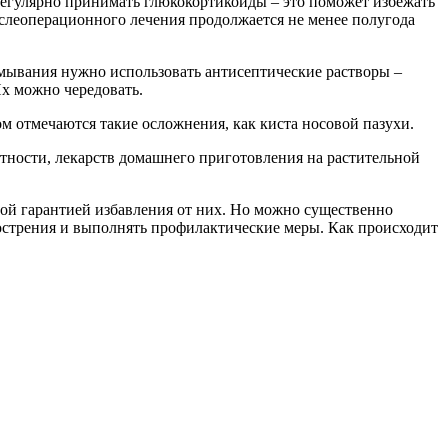
егулярно принимать глюкокортикоиды – это поможет избежать
ослеоперационного лечения продолжается не менее полугода
мывания нужно использовать антисептические растворы –
Их можно чередовать.
м отмечаются такие осложнения, как киста носовой пазухи.
стности, лекарств домашнего приготовления на растительной
ой гарантией избавления от них. Но можно существенно
бострения и выполнять профилактические меры. Как происходит