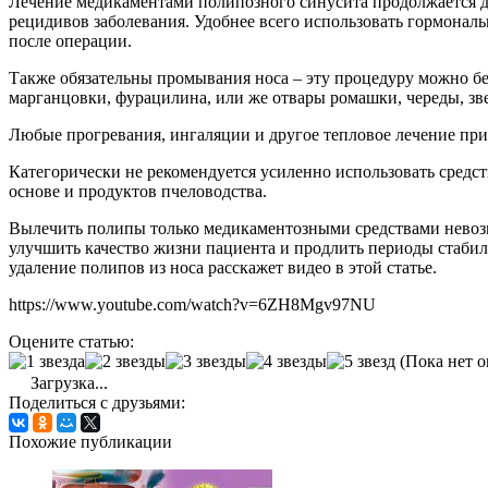
Лечение медикаментами полипозного синусита продолжается д
рецидивов заболевания. Удобнее всего использовать гормонал
после операции.
Также обязательны промывания носа – эту процедуру можно б
марганцовки, фурацилина, или же отвары ромашки, череды, зв
Любые прогревания, ингаляции и другое тепловое лечение при 
Категорически не рекомендуется усиленно использовать средс
основе и продуктов пчеловодства.
Вылечить полипы только медикаментозными средствами невозм
улучшить качество жизни пациента и продлить периоды стабил
удаление полипов из носа расскажет видео в этой статье.
https://www.youtube.com/watch?v=6ZH8Mgv97NU
Оцените статью:
(Пока нет о
Загрузка...
Поделиться с друзьями:
Похожие публикации