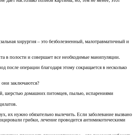
 дает настолько полной картины, но, тем не менее, этот
зальная хирургия – это безболезненный, малотравматичный и
та в полости и совершает все необходимые манипуляции.
д после операции благодаря этому сокращается в несколько
м они заключаются?
ий, шерстью домашних питомцев, пылью, испарениями
цилатов.
ух, их нужно обязательно вылечить. Если заболевание вызвано
воцировали грибки, лечение проводится антимикотическими