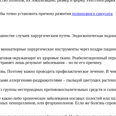
во полипов, их локализацию, размер и форму. Рентгенография не
обы точно установить причину развития
полипозного синусита
.
ьшинстве случаев хирургическим путем. Эндоскопическая эндона
ит миниатюрные хирургические инструменты через ноздри пациен
агивая окружающие их здоровые ткани. Реабилитационный перио
траняет лишь результат заболевания – но не его причину.
овь. Поэтому важно проводить профилактическое лечение. В че
льными аллергенами-раздражителями – пыльцой цветущих растен
из группы нестероидных противовоспалительных средств и сали
е какие-либо хронические заболевания носовых полостей или паз
нных пенициллинов, или фторхинолонов. Если же болезнь спро