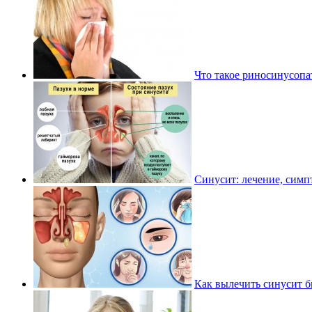
Что такое риносинусопа
Синусит: лечение, симп
Как вылечить синусит б