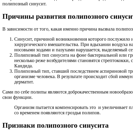
полипозный синусит.
Причины развития полипозного синуси
В зависимости от того, какая именно причина вызвала полипо
Синусит, причиной возникновения которого послужило 
хирургического вмешательства. При вдыхании воздуха на
носовыми ходами и пазухами нарушается, выделяемый сек
Полипозный тип синусита на фоне бактериальной или гр
несколько реже возбудителями становятся стрептококки, 
Кандида.
Полипозный тип, ставший последствием аспириновой триа
организме человека. В результате происходит сбой иммун
дерматит.
Сами по себе полипы являются доброкачественным новообразов
свои функции.
Организм пытается компенсировать это и увеличивает пл
со временем появляются гроздья полипов.
Признаки полипозного синусита