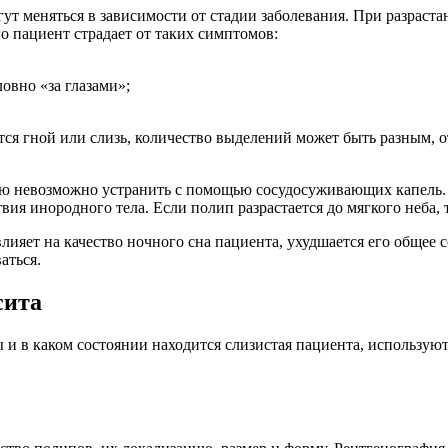
гут меняться в зависимости от стадии заболевания. При разраст
го пациент страдает от таких симптомов:
овно «за глазами»;
ся гной или слизь, количество выделений может быть разным, от
ю невозможно устранить с помощью сосудосуживающих капель. О
вия инородного тела. Если полип разрастается до мягкого неба,
 влияет на качество ночного сна пациента, ухудшается его общее
аться.
сита
 и в каком состоянии находится слизистая пациента, используют