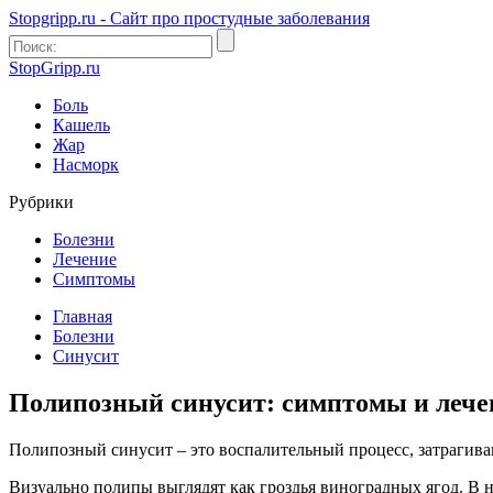
Stopgripp.ru - Cайт про простудные заболевания
StopGripp.ru
Боль
Кашель
Жар
Насморк
Рубрики
Болезни
Лечение
Симптомы
Главная
Болезни
Синусит
Полипозный синусит: симптомы и лече
Полипозный синусит – это воспалительный процесс, затрагива
Визуально полипы выглядят как гроздья виноградных ягод. В 