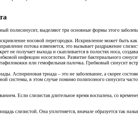
та
зный полисинусит, выделяют три основные формы этого заболев
искривление носовой перегородки. Искривление может быть как
правление потока изменяется, это вызывает раздражение слизист
рет не получает выхода и скапливается в полостях носа, создав
ибковой инфекции носоглотки. Развитие бактериального синуси
стафилококки или гемофильная палочка. Грибковый синусит встр
ды. Аспириновая триада – это не заболевание, а скорее состо
ной системы, в этом случае помимо полипозного синусита часто
анием. Если слизистая длительное время воспалена, со времен
ощадь слизистой. Она уплотняется, вначале образуется так назы