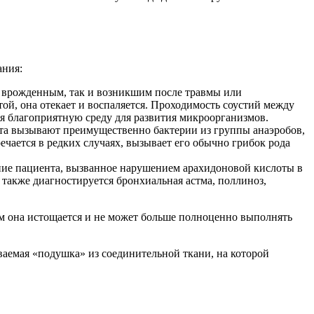
ания:
 врожденным, так и возникшим после травмы или
ой, она отекает и воспаляется. Проходимость соустий между
ая благоприятную среду для развития микроорганизмов.
та вызывают преимущественно бактерии из группы анаэробов,
ечается в редких случаях, вызывает его обычно грибок рода
яние пациента, вызванное нарушением арахидоновой кислоты в
 также диагностируется бронхиальная астма, поллиноз,
ем она истощается и не может больше полноценно выполнять
ваемая «подушка» из соединительной ткани, на которой