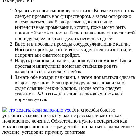
такие действия.
Удалить из носа скопившуюся слизь. Вначале нужно как
следует промыть нос физраствором, а затем осторожно
высморкаться, как было рекомендовано выше.
Интенсивные промывания, кстати, тоже могут быть
причиной заложенности. Если она возникает после этой
процедуры, ее не стоит делать несколько дней.
Ввести в носовые проходы сосудосуживающие капли.
Носовые проходы расширятся, уйдет отек слизистой, и
неприятный симптом пройдет.
Надуть резиновый шарик, используя соломинку. Такая
простая манипуляция помогает стабилизировать
давление в евстахиевых трубах.
Зажать обе ноздри пальцами, а затем попытаться сделать
выдох через нос. Если процедуру делать правильно,
будет слышен легкий хлопок. После этого следует
сглотнуть 2-3 раза – давление в слуховых проходах
нормализуется.
Эти способы быстро
устранить заложенность в ушах не рассматриваются как
полноценное лечение. Обязательно нужно постараться как
можно скорее попасть к врачу, чтобы он назначил дальнейшее
лечение, установив причину симптома.