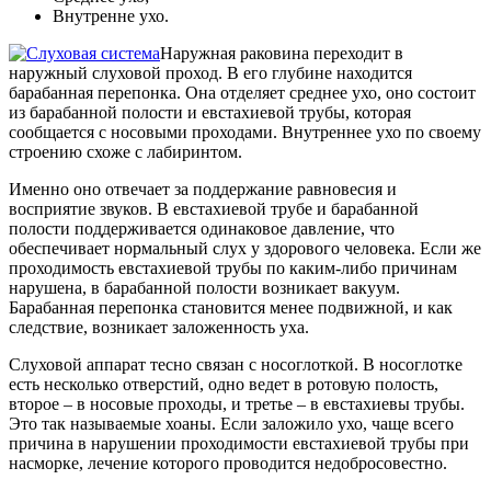
Внутренне ухо.
Наружная раковина переходит в
наружный слуховой проход. В его глубине находится
барабанная перепонка. Она отделяет среднее ухо, оно состоит
из барабанной полости и евстахиевой трубы, которая
сообщается с носовыми проходами. Внутреннее ухо по своему
строению схоже с лабиринтом.
Именно оно отвечает за поддержание равновесия и
восприятие звуков. В евстахиевой трубе и барабанной
полости поддерживается одинаковое давление, что
обеспечивает нормальный слух у здорового человека. Если же
проходимость евстахиевой трубы по каким-либо причинам
нарушена, в барабанной полости возникает вакуум.
Барабанная перепонка становится менее подвижной, и как
следствие, возникает заложенность уха.
Слуховой аппарат тесно связан с носоглоткой. В носоглотке
есть несколько отверстий, одно ведет в ротовую полость,
второе – в носовые проходы, и третье – в евстахиевы трубы.
Это так называемые хоаны. Если заложило ухо, чаще всего
причина в нарушении проходимости евстахиевой трубы при
насморке, лечение которого проводится недобросовестно.