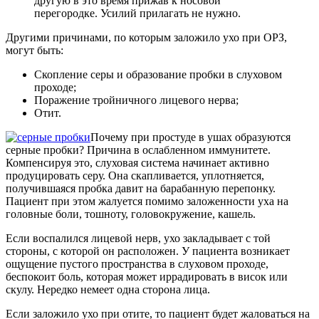
другую в это время прижав к носовой
перегородке. Усилий прилагать не нужно.
Другими причинами, по которым заложило ухо при ОРЗ,
могут быть:
Скопление серы и образование пробки в слуховом
проходе;
Поражение тройничного лицевого нерва;
Отит.
Почему при простуде в ушах образуются
серные пробки? Причина в ослабленном иммунитете.
Компенсируя это, слуховая система начинает активно
продуцировать серу. Она скапливается, уплотняется,
получившаяся пробка давит на барабанную перепонку.
Пациент при этом жалуется помимо заложенности уха на
головные боли, тошноту, головокружение, кашель.
Если воспалился лицевой нерв, ухо закладывает с той
стороны, с которой он расположен. У пациента возникает
ощущение пустого пространства в слуховом проходе,
беспокоит боль, которая может иррадировать в висок или
скулу. Нередко немеет одна сторона лица.
Если заложило ухо при отите, то пациент будет жаловаться на