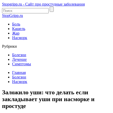
Stopgripp.ru - Cайт про простудные заболевания
StopGripp.ru
Боль
Кашель
Жар
Насморк
Рубрики
Болезни
Лечение
Симптомы
Главная
Болезни
Насморк
Заложило уши: что делать если
закладывает уши при насморке и
простуде