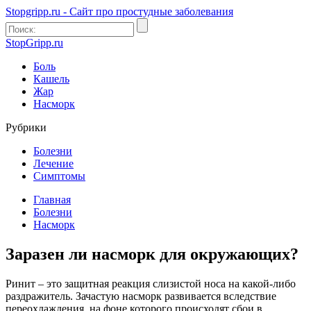
Stopgripp.ru - Cайт про простудные заболевания
StopGripp.ru
Боль
Кашель
Жар
Насморк
Рубрики
Болезни
Лечение
Симптомы
Главная
Болезни
Насморк
Заразен ли насморк для окружающих?
Ринит – это защитная реакция слизистой носа на какой-либо
раздражитель. Зачастую насморк развивается вследствие
переохлаждения, на фоне которого происходят сбои в