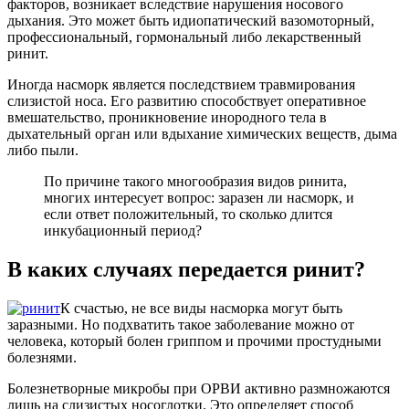
факторов, возникает вследствие нарушения носового
дыхания. Это может быть идиопатический вазомоторный,
профессиональный, гормональный либо лекарственный
ринит.
Иногда насморк является последствием травмирования
слизистой носа. Его развитию способствует оперативное
вмешательство, проникновение инородного тела в
дыхательный орган или вдыхание химических веществ, дыма
либо пыли.
По причине такого многообразия видов ринита,
многих интересует вопрос: заразен ли насморк, и
если ответ положительный, то сколько длится
инкубационный период?
В каких случаях передается ринит?
К счастью, не все виды насморка могут быть
заразными. Но подхватить такое заболевание можно от
человека, который болен гриппом и прочими простудными
болезнями.
Болезнетворные микробы при ОРВИ активно размножаются
лишь на слизистых носоглотки. Это определяет способ