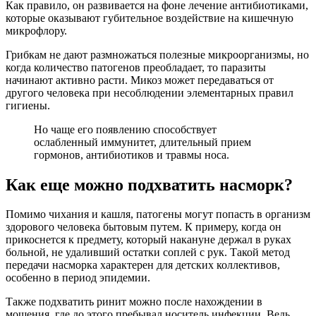
Как правило, он развивается на фоне лечение антибиотиками,
которые оказывают губительное воздействие на кишечную
микрофлору.
Грибкам не дают размножаться полезные микроорганизмы, но
когда количество патогенов преобладает, то паразиты
начинают активно расти. Микоз может передаваться от
другого человека при несоблюдении элементарных правил
гигиены.
Но чаще его появлению способствует
ослабленный иммунитет, длительный прием
гормонов, антибиотиков и травмы носа.
Как еще можно подхватить насморк?
Помимо чихания и кашля, патогены могут попасть в организм
здорового человека бытовым путем. К примеру, когда он
прикоснется к предмету, который накануне держал в руках
больной, не удаливший остатки соплей с рук. Такой метод
передачи насморка характерен для детских коллективов,
особенно в период эпидемии.
Также подхватить ринит можно после нахождении в
мощения, где до этого пребывал носитель инфекции. Ведь