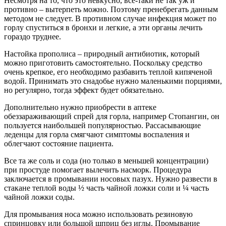
Несмотря на то, что это невкусно, все-таки не так уж и
противно – вытерпеть можно. Поэтому пренебрегать данным
методом не следует. В противном случае инфекция может по
горлу спуститься в бронхи и легкие, а эти органы лечить
гораздо труднее.
Настойка прополиса – природный антибиотик, который
можно приготовить самостоятельно. Поскольку средство
очень крепкое, его необходимо разбавить теплой кипяченой
водой. Принимать это снадобье нужно маленькими порциями,
но регулярно, тогда эффект будет обязательно.
Дополнительно нужно приобрести в аптеке
обеззараживающий спрей для горла, например Стопангин, он
пользуется наибольшей популярностью. Рассасывающие
леденцы для горла смягчают симптомы воспаления и
облегчают состояние пациента.
Все та же соль и сода (но только в меньшей концентрации)
при простуде помогает вылечить насморк. Процедура
заключается в промывании носовых пазух. Нужно развести в
стакане теплой воды ½ часть чайной ложки соли и ¼ часть
чайной ложки соды.
Для промывания носа можно использовать резиновую
спринцовку или большой шприц без иглы. Промывание