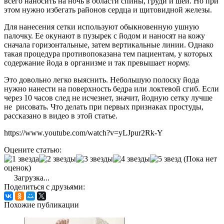
всего наносить на ночь в области спины, груди и шеи. Но при
этом нужно избегать районов сердца и щитовидной железы.
Для нанесения сетки используют обыкновенную ушную
палочку. Ее окунают в пузырек с йодом и наносят на кожу
сначала горизонтальные, затем вертикальные линии. Однако
такая процедура противопоказана тем пациентам, у которых
содержание йода в организме и так превышает норму.
Это довольно легко выяснить. Небольшую полоску йода
нужно нанести на поверхность бедра или локтевой сгиб. Если
через 10 часов след не исчезнет, значит, йодную сетку лучше
не рисовать. Что делать при первых признаках простуды,
рассказано в видео в этой статье.
https://www.youtube.com/watch?v=yLJpur2Rk-Y
Оцените статью:
(Пока нет
оценок)
Загрузка...
Поделиться с друзьями:
Похожие публикации