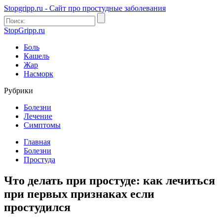
Stopgripp.ru - Cайт про простудные заболевания
StopGripp.ru
Боль
Кашель
Жар
Насморк
Рубрики
Болезни
Лечение
Симптомы
Главная
Болезни
Простуда
Что делать при простуде: как лечиться
при первых признаках если
простудился