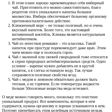
В этом плане хорошо зарекомендовал себя имбирный
чай. Приготовить его можно самостоятельно, благо
рецептов этого уникального напитка большое
множество. Имбирь обеспечивает больному организму
противовоспалительное действие.
Клюквенный морс – не только полезный, но и очень
вкусный напиток. Более того, это настоящий
витаминный коктейль. Клюква является натуральным
антибиотиком.
Чай из лепестков ромашки – это классика. Такой
напиток при простуде порекомендует даже врач. Этим
чаем можно еще и полоскать горло.
Чай с малиной или свежей смородиной тоже относится
к серии природных антибактериальных средств. Одно
условие – варенье нужно добавлять не в крутой
кипяток, а в слегка остывшую воду. Так лучше
сохраняются полезные свойства ягод.
Чай с медом и лимоном обязательно должен быть
теплым, а не горячим. Если температура жидкости
больше 50полезные вещества меда исчезают.
О меде можно говорить много, поскольку это поистине
уникальный продукт. Все компоненты, которые в нем
содержатся, нужны организму и хорошо усваиваются в нем.
Поэтому пренебрегать этим целебным источником нельзя.