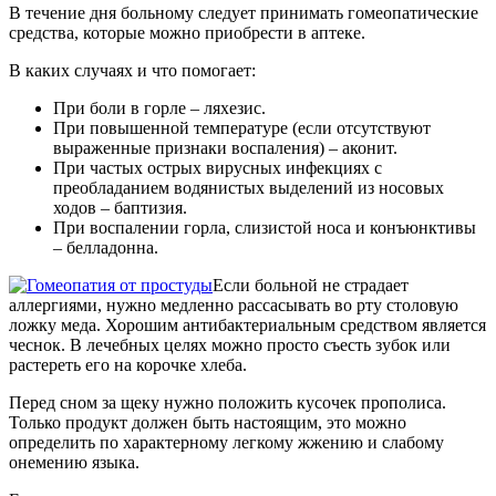
В течение дня больному следует принимать гомеопатические
средства, которые можно приобрести в аптеке.
В каких случаях и что помогает:
При боли в горле – ляхезис.
При повышенной температуре (если отсутствуют
выраженные признаки воспаления) – аконит.
При частых острых вирусных инфекциях с
преобладанием водянистых выделений из носовых
ходов – баптизия.
При воспалении горла, слизистой носа и конъюнктивы
– белладонна.
Если больной не страдает
аллергиями, нужно медленно рассасывать во рту столовую
ложку меда. Хорошим антибактериальным средством является
чеснок. В лечебных целях можно просто съесть зубок или
растереть его на корочке хлеба.
Перед сном за щеку нужно положить кусочек прополиса.
Только продукт должен быть настоящим, это можно
определить по характерному легкому жжению и слабому
онемению языка.