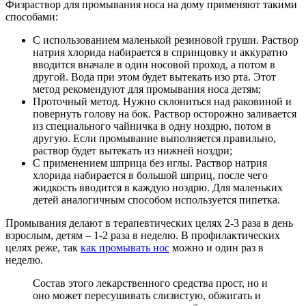
Физраствор для промывания носа на дому применяют такими
способами:
С использованием маленькой резиновой груши. Раствор
натрия хлорида набирается в спринцовку и аккуратно
вводится вначале в один носовой проход, а потом в
другой. Вода при этом будет вытекать изо рта. Этот
метод рекомендуют для промывания носа детям;
Проточный метод. Нужно склониться над раковиной и
повернуть голову на бок. Раствор осторожно заливается
из специального чайничка в одну ноздрю, потом в
другую. Если промывание выполняется правильно,
раствор будет вытекать из нижней ноздри;
С применением шприца без иглы. Раствор натрия
хлорида набирается в большой шприц, после чего
жидкость вводится в каждую ноздрю. Для маленьких
детей аналогичным способом используется пипетка.
Промывания делают в терапевтических целях 2-3 раза в день
взрослым, детям – 1-2 раза в неделю. В профилактических
целях реже, так
как промывать нос
можно и один раз в
неделю.
Состав этого лекарственного средства прост, но и
оно может пересушивать слизистую, обжигать и