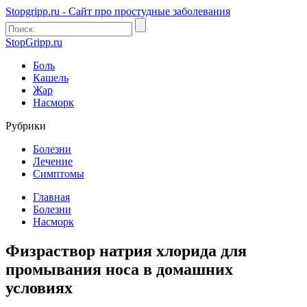
Stopgripp.ru - Cайт про простудные заболевания
StopGripp.ru
Боль
Кашель
Жар
Насморк
Рубрики
Болезни
Лечение
Симптомы
Главная
Болезни
Насморк
Физраствор натрия хлорида для
промывания носа в домашних
условиях