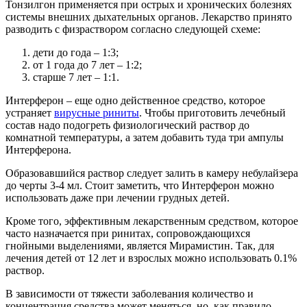
Тонзилгон применяется при острых и хронических болезнях
системы внешних дыхательных органов. Лекарство принято
разводить с физраствором согласно следующей схеме:
дети до года – 1:3;
от 1 года до 7 лет – 1:2;
старше 7 лет – 1:1.
Интерферон – еще одно действенное средство, которое
устраняет
вирусные риниты
. Чтобы приготовить лечебный
состав надо подогреть физиологический раствор до
комнатной температуры, а затем добавить туда три ампулы
Интерферона.
Образовавшийся раствор следует залить в камеру небулайзера
до черты 3-4 мл. Стоит заметить, что Интерферон можно
использовать даже при лечении грудных детей.
Кроме того, эффективным лекарственным средством, которое
часто назначается при ринитах, сопровождающихся
гнойными выделениями, является Мирамистин. Так, для
лечения детей от 12 лет и взрослых можно использовать 0.1%
раствор.
В зависимости от тяжести заболевания количество и
концентрация средства может меняться, но, как правило,