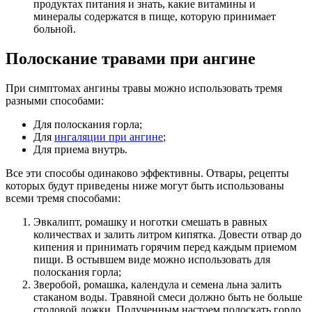
продуктах питания и знать, какие витамины и
минералы содержатся в пище, которую принимает
больной.
Полоскание травами при ангине
При симптомах ангины травы можно использовать тремя
разными способами:
Для полоскания горла;
Для
ингаляции при ангине
;
Для приема внутрь.
Все эти способы одинаково эффективны. Отвары, рецепты
которых будут приведены ниже могут быть использованы
всеми тремя способами:
Эвкалипт, ромашку и ноготки смешать в равных
количествах и залить литром кипятка. Довести отвар до
кипения и принимать горячим перед каждым приемом
пищи. В остывшем виде можно использовать для
полоскания горла;
Зверобой, ромашка, календула и семена льна залить
стаканом воды. Травяной смеси должно быть не больше
столовой ложки. Полученным настоем полоскать горло