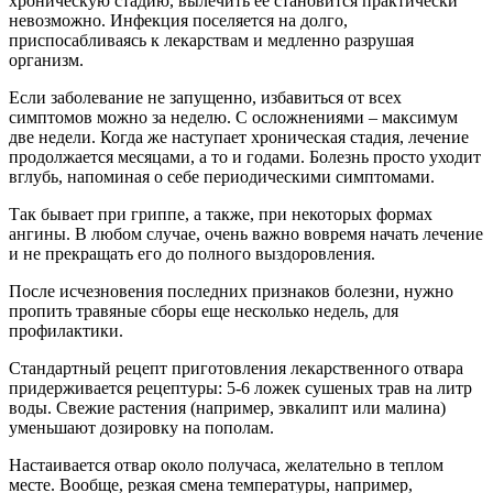
хроническую стадию, вылечить ее становится практически
невозможно. Инфекция поселяется на долго,
приспосабливаясь к лекарствам и медленно разрушая
организм.
Если заболевание не запущенно, избавиться от всех
симптомов можно за неделю. С осложнениями – максимум
две недели. Когда же наступает хроническая стадия, лечение
продолжается месяцами, а то и годами. Болезнь просто уходит
вглубь, напоминая о себе периодическими симптомами.
Так бывает при гриппе, а также, при некоторых формах
ангины. В любом случае, очень важно вовремя начать лечение
и не прекращать его до полного выздоровления.
После исчезновения последних признаков болезни, нужно
пропить травяные сборы еще несколько недель, для
профилактики.
Стандартный рецепт приготовления лекарственного отвара
придерживается рецептуры: 5-6 ложек сушеных трав на литр
воды. Свежие растения (например, эвкалипт или малина)
уменьшают дозировку на пополам.
Настаивается отвар около получаса, желательно в теплом
месте. Вообще, резкая смена температуры, например,