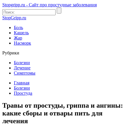
Stopgripp.ru - Cайт про простудные заболевания
StopGripp.ru
Боль
Кашель
Жар
Насморк
Рубрики
Болезни
Лечение
Симптомы
Главная
Болезни
Простуда
Травы от простуды, гриппа и ангины:
какие сборы и отвары пить для
лечения