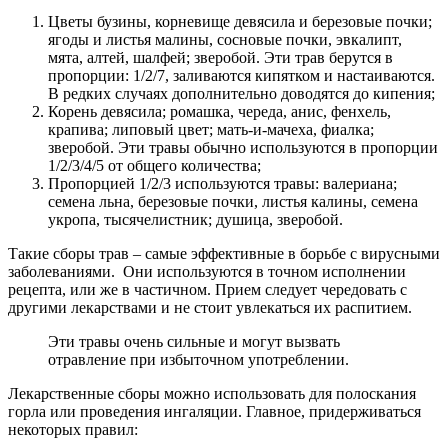
Цветы бузины, корневище девясила и березовые почки;
ягоды и листья малины, сосновые почки, эвкалипт,
мята, алтей, шалфей; зверобой. Эти трав берутся в
пропорции: 1/2/7, заливаются кипятком и настаиваются.
В редких случаях дополнительно доводятся до кипения;
Корень девясила; ромашка, череда, анис, фенхель,
крапива; липовый цвет; мать-и-мачеха, фиалка;
зверобой. Эти травы обычно используются в пропорции
1/2/3/4/5 от общего количества;
Пропорцией 1/2/3 используются травы: валериана;
семена льна, березовые почки, листья калины, семена
укропа, тысячелистник; душица, зверобой.
Такие сборы трав – самые эффективные в борьбе с вирусными
заболеваниями. Они используются в точном исполнении
рецепта, или же в частичном. Прием следует чередовать с
другими лекарствами и не стоит увлекаться их распитием.
Эти травы очень сильные и могут вызвать
отравление при избыточном употреблении.
Лекарственные сборы можно использовать для полоскания
горла или проведения ингаляции. Главное, придерживаться
некоторых правил: