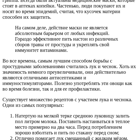
гриппа. Всегда были актуальны медицинские маски, которые
стоят в аптеках копейки. Частенько, люди покупают их и
носят во время эпидемий, считая, что кусочек материи
способен их защитить.
На самом деле, действие маски не является
абсолютным барьером от любых инфекций.
Гораздо эффективнее пить настои из различных
сборов травы от простуды и укреплять свой
иммунитет витаминами.
Во все времена, самым лучшим способом борьбы с
простудными заболеваниями считались лук и чеснок. Хоть их
значимость немного преувеличивали, они действительно
являются отличными антисептиками и
иммуностимуляторами. Полезно употреблять эти овощи как
во время болезни, так и для ее профилактики.
Существует множество рецептов с участием лука и чеснока.
Одни из самых популярных:
Натертую на мелкой терке среднюю луковицу залить
пол литром молока. Поставить настаиваться в теплое
место примерно на два часа. Перед потреблением
хорошо взболтать и пить по стакану перед сном;
Отлично помогает лук смешанный с жидким мёдом.