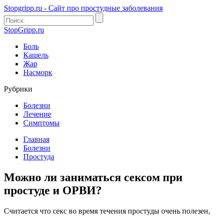
Stopgripp.ru - Cайт про простудные заболевания
StopGripp.ru
Боль
Кашель
Жар
Насморк
Рубрики
Болезни
Лечение
Симптомы
Главная
Болезни
Простуда
Можно ли заниматься сексом при
простуде и ОРВИ?
Считается что секс во время течения простуды очень полезен,