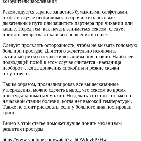
возбудители заболевания
Рекомендуется заранее запастись бумажными салфетками,
чтобы в случае необходимости прочистить носовые
дыхательные пути или защитить партнера при чихании или
кашле. Перед тем, как начать заниматься сексом, следует
принять лекарства от кашля и першения в горле.
Следует проявлять осторожность, чтобы не вызвать головную
боль при простуде. Для этого желательно исключить
активный ритм и осуществлять движения плавно. Наиболее
подходящей позой в этом случае считается «наездница
наоборот», когда движения спокойны и резкие скачки
отсутствуют.
Таким образом, проанализировав все вышесказанные
утверждения, можно сделать вывод, что сексом во время
простуды заниматься можно. Но делать это стоит только на
начальной стадии болезни, когда нет высокой температуры.
Также не стоит рисковать, если у больного диагностирован
грипп.
Видео в этой статье поможет лучше понять механизмы
развития простуды.
https://www.youtube.com/watch?v=hOWfcv6PzHw