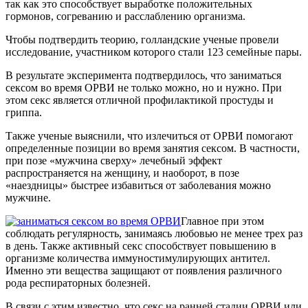
так как это способствует выработке положительных
гормонов, согреванию и расслаблению организма.
Чтобы подтвердить теорию, голландские ученые провели
исследование, участником которого стали 123 семейные пары.
В результате эксперимента подтвердилось, что заниматься
сексом во время ОРВИ не только можно, но и нужно. При
этом секс является отличной профилактикой простуды и
гриппа.
Также ученые выяснили, что излечиться от ОРВИ помогают
определенные позиции во время занятия сексом. В частности,
при позе «мужчина сверху» лечебный эффект
распространяется на женщину, и наоборот, в позе
«наездницы» быстрее избавиться от заболевания можно
мужчине.
Главное при этом
соблюдать регулярность, занимаясь любовью не менее трех раз
в день. Также активный секс способствует повышению в
организме количества иммуностимулирующих антител.
Именно эти вещества защищают от появления различного
рода респираторных болезней.
В связи с этим известно, что секс на ранней стадии ОРВИ или