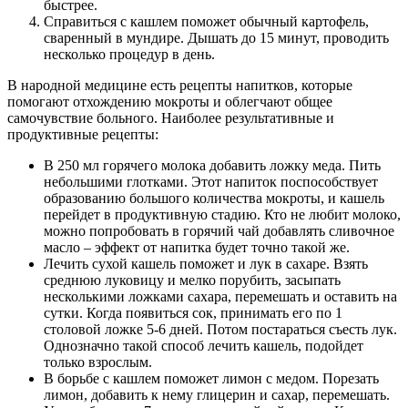
быстрее.
Справиться с кашлем поможет обычный картофель,
сваренный в мундире. Дышать до 15 минут, проводить
несколько процедур в день.
В народной медицине есть рецепты напитков, которые
помогают отхождению мокроты и облегчают общее
самочувствие больного. Наиболее результативные и
продуктивные рецепты:
В 250 мл горячего молока добавить ложку меда. Пить
небольшими глотками. Этот напиток поспособствует
образованию большого количества мокроты, и кашель
перейдет в продуктивную стадию. Кто не любит молоко,
можно попробовать в горячий чай добавлять сливочное
масло – эффект от напитка будет точно такой же.
Лечить сухой кашель поможет и лук в сахаре. Взять
среднюю луковицу и мелко порубить, засыпать
несколькими ложками сахара, перемешать и оставить на
сутки. Когда появиться сок, принимать его по 1
столовой ложке 5-6 дней. Потом постараться съесть лук.
Однозначно такой способ лечить кашель, подойдет
только взрослым.
В борьбе с кашлем поможет лимон с медом. Порезать
лимон, добавить к нему глицерин и сахар, перемешать.