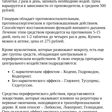
таблетки 2 раза в день, запивать необходимо водой. Цена
варьируется в зависимости от производителя, в среднем 500
рублей.
Глицерам обладает противовоспалительным,
противоаллергическим и противокашлевым действием.
Способствует восстановлению функций внешнего дыхания.
Лечение этим средством проводится на протяжении 5-15
дней, пить по 1-2 таблетки до четырех раз в день. Купить
можно в аптеке, цена от 275 рублей.
Кроме муколитиков, которые разжижают мокроту, есть еще
две группы средств, обладающие центральным и
периферическим воздействием. В свою очередь препараты
центрального воздействия подразделяются:
С наркотическим эффектом – Кодеин, Гидрокодон,
Кодипронт.
Без наркотического эффекта – Глаувент, Тусупрекс,
Седотуссин.
Средства периферического действия, представляются
лекарствами, которые оказывают влияние на рецепторы и
нервные окончания, находящиеся в трахеобронхиальном
дереве. К ним относят – Либексин, Левопронт, Гелицидин.
Они оказывают эффект местного характера, и снимают