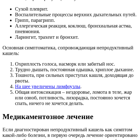
Сухой плеврит.
Воспалительные процессы верхних дыхательных путей.
Грипп, парагрипп.
Аллергическая реакция, коклюш, бронхиальная астма,
пневмония.
Ларингит, трахеит и бронхит.
Основная симптоматика, сопровождающая непродуктивный
кашель:
Охриплость голоса, насморк или забитый нос.
Трудно дышать, постоянная одышка, хриплое дыхание.
Тошнота, при сильных приступах кашля, доходящая до
рвоты.
На шее увеличены лимфоузлы
.
Общая интоксикация – нездоровье, ломота в теле, жар
или озноб, потливость, лихорадка, постоянно хочется
спать, ничего не хочется делать.
Медикаментозное лечение
Если диагностирован непродуктивный кашель как симптом
какой-либо болезни, в первую очередь лечение ориентировано