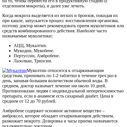
на то, чтобы перевести его в продуктивную стадию (с
отделением мокроты), и далее уже лечить.
Когда мокрота выделяется из легких и бронхов, покидая их
при кашле, запускается процесс восстановления организма,
поэтому доктор может рекомендовать прием муколитиков или
средств комбинированного действия. Наиболее часто
назначаемые муколитики:
АЦЦ, Мукалтин.
Мукодин, Мукобене.
Пертуссин, Амбробене.
Лазолван, Трипсин.
Муколтин относится к отхаркивающим
средствам, принимать по 1-2 таблетки в течение трех раз в
день, запивая большим количеством обычной воды. В
среднем, доктор назначает лечение им около 10 дней.
Противопоказан людям с индивидуальной непереносимостью
препарата, если в анамнезе есть сахарный диабет. Цена в
среднем от 12 до 70 рублей.
Амбробене содержит основное активное вещество –
амброксол, которое обладает отхаркивающим действием,
разжижает мокроту. Дозировка и часы приема назначаются
исключительно доктором.