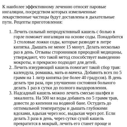
К наиболее эффективному лечению относят паровые
ингаляции, посредством которых измельченные
лекарственные частицы будут доставлены в дыхательные
пути. Рецепты приготовления:
Лечить сильный непродуктивный кашель с болью в
горле поможет ингаляция на основе соды. Понадобится
3 столовые ложки соды, которые разводят в литре
кипятка. Дышать не менее 15 минут. Делать несколько
раз в день. Отзывы сторонников природной медицины,
утверждают, что такой метод способствует выведению
мокроты, и прекрасно подходит для детей.
Лечить изнуряющий кашель помогает такой сбор трав:
календула, ромашка, мать-и-мачеха. Добавить всех по 5
грамм на 1 литр кипятка (не более 40 градусов). В день
делать три раза, при улучшении состояния больного
делать 1 раз в сутки до полного выздоровления.
Надсадный кашель можно лечить смесью шалфея и
эвкалипта. На 500 мл воды добавить по 5 грамм трав,
довести до кипения на водяной бане. Остудить до
оптимальной температуры и дышать глубокими
вдохами, вдыхая через нос, выдыхая через рот. Если
делать 3 раза в день, через сутки сухой кашель
превратится в мокрый, лечить его станет проще и