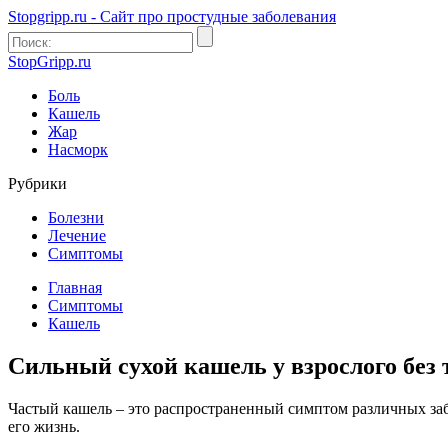
Stopgripp.ru - Cайт про простудные заболевания
StopGripp.ru
Боль
Кашель
Жар
Насморк
Рубрики
Болезни
Лечение
Симптомы
Главная
Симптомы
Кашель
Сильный сухой кашель у взрослого без
Частый кашель – это распространенный симптом различных заб
его жизнь.