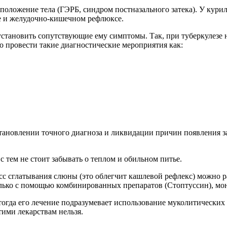
 положение тела (ГЭРБ, синдром постназального затека). У кури
те и желудочно-кишечном рефлюксе.
тановить сопутствующие ему симптомы. Так, при туберкулезе не
о провести такие диагностические мероприятия как:
становлении точного диагноза и ликвидации причин появления 
с тем не стоит забывать о теплом и обильном питье.
сс сглатывания слюны (это облегчит кашлевой рефлекс) можно 
ко с помощью комбинированных препаратов (Стоптуссин), моно-
, тогда его лечение подразумевает использование муколитическ
тими лекарствам нельзя.