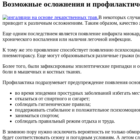
Возможные осложнения и профилактич
В некоторых случа
приводит к различным осложнениям. Таким образом, качество 
Еще одним последствием является появление инфаркта миокар
хронического воспаления или наличия легочной инфекции.
К тому же это проявление способствует появлению психосоци
пневмотораксу. Еще могут образовываться различные грыжи (н
Более того, были зафиксированы эпилептические припадки и о
боли в мышечных и костных тканях.
Профилактика подразумевает предупреждение появления основн
во время эпидемии простудных заболеваний избегать мес
отказаться от спиртного и сигарет;
соблюдать гигиенические правила;
поддерживать стабильное и положительное психоэмоцион
заниматься спортом;
соблюдать правильный режим отдыха и труда.
В зимнюю пору нужно исключить вероятность не только обморо
будет соответствовать сезону и погодным условиям. А летом с