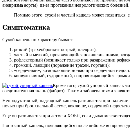
аневризма аорты), из-за протекания неврологических болезней.
Помимо этого, сухой и частый кашель может появиться,
Симптоматика
Сухой кашель по характеру бывает:
резкий (трахеобронхит острый, плеврит);
частый и мелкий, проявляющийся покашливаниями, когда
рефлекторный (возникает только при раздражении рефлек
громкий, лающий (поражение трахеи, гортани);
«сердечный», возникающий ночью при сердечной недост
конвульсивный, судорожный, сопровождающийся громки
Кроме того, сухой упорный кашель мо
соединительная ткань (фиброз). Такими заболеваниями являютс
Непродуктивный, надсадный кашель развивается при наличии п
ночью при бронхиальной астме, коклюше, сердечной недостато
Еще он развивается при астме и ХОБЛ, если дыхание свистяще
Постоянный кашель, появляющийся после либо же во время ед