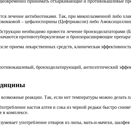
 одновременно принимать отхаркивающие и противокашлевые пр
ится лечение антибиотиками. Так, при микоплазменной либо хл
ококковой – цефалоспорины (Цефтриаксон) либо Амоксициллин
бструкции необходимо провести лечение бронходилататорами (Бе
значаются противотуберкулезные и бронхорасширяющие препара
осле приема лекарственных средств, клиническая эффективность 
ротивокашлевый, бронходилатирующий, антисептический эффек
едицины
 возможные реакции. Так, если нет температуры можно делать п
Употребление настоя алтея и сока из черной редьки быстро сни
е в комплексе.
зумевает употребление отваров из липы, мать-и-мачехи, шалфея