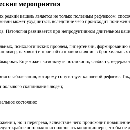
еские мероприятия
ях редкий кашель является не только полезным рефлексом, спо
жизни может ухудшиться, вследствие чего происходит понижени
да. Патология развивается при непродуктивном длительном каш
альных, психологических проблем, гипертензии, формированию 
апример, паховые) и произойти кровоизлияние в бронхиальных 
бмороки. Еще может возникнуть потливость, слабость, недержан
ого заболевания, которому сопутствует кашлевой рефлекс. Так,
т большого скапливания людей;
альное состояние;
жений, но и перегрева, вследствие чего происходит повышение 
ледует крайне осторожно использовать кондиционеры, чтобы не д