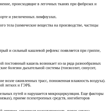
нение, происходящие в легочных тканях при фиброзах и
аорте и увеличенных лимфоузлах.
го тела (химические вещества на производстве, частицы
стрый и сильный кашлевой рефлекс появляется при гриппе,
й постоянный кашель возникает из-за ряда разнообразных
ские болезни дыхательной системы (тонзиллит, синусит,
ие возле оживленных трасс, пониженная влажность воздуха).
ий легких и ГЭРБ.
ательных путей и нарушается микроциркуляция. Еще факторы
вязках), приеме психотропных средств, ингибиторов
 артерии, сердечная недостаточность, порок сердца,