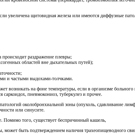
 если увеличена щитовидная железа или имеются диффузные пато
 происходит раздражение плевры;
согенных областей вне дыхательных путей);
аточности;
ми и частыми выдохами-толчками.
жет возникать на фоне температуры, если в организме больного 
я саркоидох, пневмокониоз, туберкулез и прочее.
атологий околобронхиальной зоны (опухоль, сдавливание лимфо
чности или синусите.
е. Помимо того, существует беспричинный кашель,
ы, может быть подтверждением наличия трахеопищеводного свищ