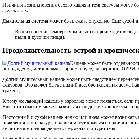
Причины возникновения сухого кашля и температуры могут бы
ателектазах.
Дыхательная система может быть сжата опухолью. Еще сухой и
Возникновение температуры и кашля происходит вследств
пыли и кусочки пищи).
Продолжительность острой и хроничес
Кашель может быть отдельноост
рино-, адено-, метапневма-, короновирусе, парагриппе, ОРВИ
Долгий мучительный кашель может быть следствием перенесен
факторов. Это может быть лишний вес, бронхиальная астма (ка
трахеит).
К тому же лающий кашель у взрослых может появиться, если п
Еще этот симптом может развиться вследствие хронического б
Постоянный и сухой кашель ночью или днем может возникать п
появления температуры и кашля могут крыться в наличии гипо
ангиотензинпревращающего фермента и диуретиков.
Дневной или ночной кашель часто возникает по причине патол