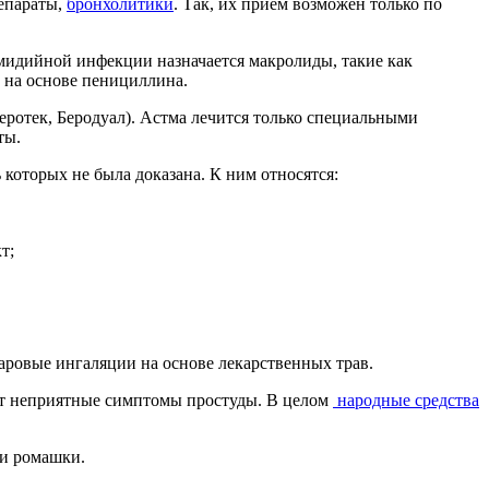
епараты,
бронхолитики
. Так, их прием возможен только по
амидийной инфекции назначается макролиды, такие как
 на основе пенициллина.
ротек, Беродуал). Астма лечится только специальными
ты.
которых не была доказана. К ним относятся:
т;
аровые ингаляции на основе лекарственных трав.
мет неприятные симптомы простуды. В целом
народные средства
 и ромашки.