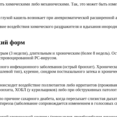
ть химическими либо механическими. Так, это может быть изме
 глухой кашель возникает при аневризматической расширенной 
ие воздействия химического раздражителя и вдыхания инородно
кий форм
рым (3 недели), длительным и хроническим (более 8 недель). О
, спровоцированной РС-вирусом.
ного инфекционного заболевания (острый бронхит). Хронически
шлевой тип), курение, синдром постназального затека и хрониче
роисходит воздействие поллютантов либо ирритантов (проживан
ронхита, ХОБЛ (у курильщиков) либо при обструкивных патолог
о причине сахарного диабета, когда пересыхает слизистая дых
тиреоза (заболевание сопровождается изменением в голосовых с
огий кровеносной системы (перикардит, тромбоэмболия легочной