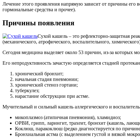
Лечение этого проявления напрямую зависит от причины его в
гормональные средства и прочее).
Причины появления
Сухой кашель – это рефлекторно-защитная реак
(механического, атрофического, воспалительного, химического)
Сегодня медицина выделяет около 53 причин, из-за которых мо
Его непродуктивность зачастую определяется стадией протекан
хронический бронхит;
начальная стадия пневмонии;
хронический стеноз гортани;
туберкулез;
нарастание обструкции при астме.
Мучительный и сильный кашель аллергического и воспалительно
микоплазмоз (атипичная пневмония), хламидиоз;
ОРВИ, грипп, ларингит, трахеит, бронхит (кашель, лающи
Коклюш, паракоклюш (редко диагностируется по причин
Бронхиальная астма (с выделением густой и вязкой мокро