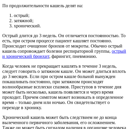
По продолжительности кашель делят на:
острый;
затяжной;
хронический.
Острый длится до 3 недель. Он отличается постоянностью. То
есть, при остром процессе пациент кашляет постоянно.
Происходит очищение бронхов от мокроты. Обычно острый
кашель сопровождает болезни респираторной группы,
острый
и хронический бронхит
, фарингит, пневмонию.
Когда человек не прекращает кашлять в течение 3 недель,
следует говорить о затяжном кашле. Он может длиться вплоть
до 3 месяцев. Если при остром кашле больной вынужден
покашливать постоянно, при затяжном происходят
волнообразные всплески спазмов. Приступов в течение дня
может быть несколько, кашель появляется и через время
проходит. Причем симптом может возникать в определенное
время – только днем или ночью. Он свидетельствует о
переходе в хронику.
Хронический кашель может быть следствием не до конца
вылеченного первичного заболевания, его осложнением.
Также он может быть сигналом наличия в организме человека