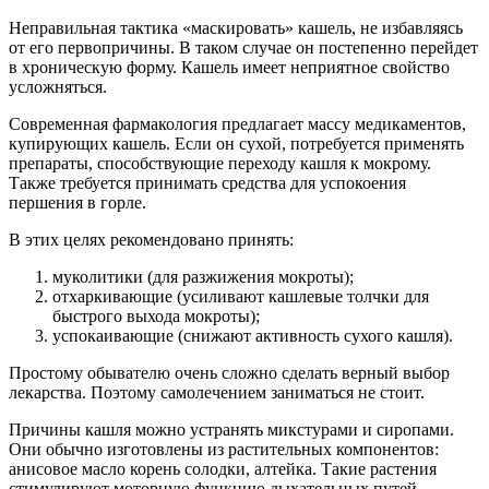
Неправильная тактика «маскировать» кашель, не избавляясь
от его первопричины. В таком случае он постепенно перейдет
в хроническую форму. Кашель имеет неприятное свойство
усложняться.
Современная фармакология предлагает массу медикаментов,
купирующих кашель. Если он сухой, потребуется применять
препараты, способствующие переходу кашля к мокрому.
Также требуется принимать средства для успокоения
першения в горле.
В этих целях рекомендовано принять:
муколитики (для разжижения мокроты);
отхаркивающие (усиливают кашлевые толчки для
быстрого выхода мокроты);
успокаивающие (снижают активность сухого кашля).
Простому обывателю очень сложно сделать верный выбор
лекарства. Поэтому самолечением заниматься не стоит.
Причины кашля можно устранять микстурами и сиропами.
Они обычно изготовлены из растительных компонентов:
анисовое масло корень солодки, алтейка. Такие растения
стимулируют моторную функцию дыхательных путей.