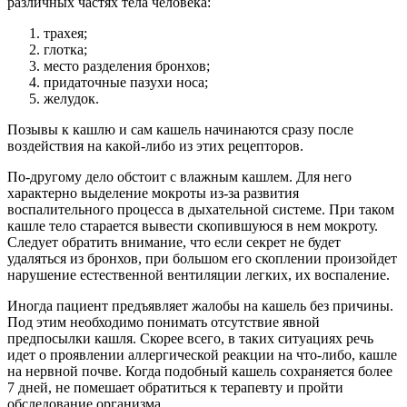
различных частях тела человека:
трахея;
глотка;
место разделения бронхов;
придаточные пазухи носа;
желудок.
Позывы к кашлю и сам кашель начинаются сразу после
воздействия на какой-либо из этих рецепторов.
По-другому дело обстоит с влажным кашлем. Для него
характерно выделение мокроты из-за развития
воспалительного процесса в дыхательной системе. При таком
кашле тело старается вывести скопившуюся в нем мокроту.
Следует обратить внимание, что если секрет не будет
удаляться из бронхов, при большом его скоплении произойдет
нарушение естественной вентиляции легких, их воспаление.
Иногда пациент предъявляет жалобы на кашель без причины.
Под этим необходимо понимать отсутствие явной
предпосылки кашля. Скорее всего, в таких ситуациях речь
идет о проявлении аллергической реакции на что-либо, кашле
на нервной почве. Когда подобный кашель сохраняется более
7 дней, не помешает обратиться к терапевту и пройти
обследование организма.