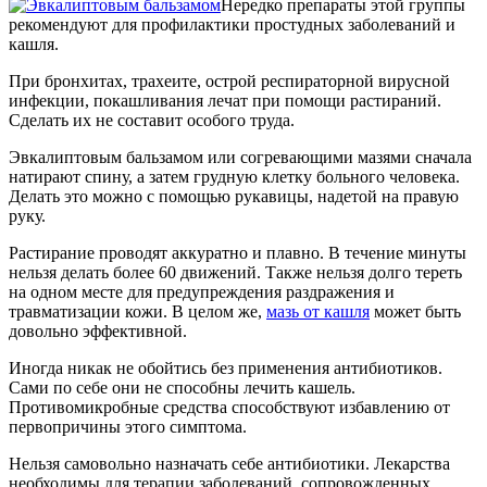
Нередко препараты этой группы
рекомендуют для профилактики простудных заболеваний и
кашля.
При бронхитах, трахеите, острой респираторной вирусной
инфекции, покашливания лечат при помощи растираний.
Сделать их не составит особого труда.
Эвкалиптовым бальзамом или согревающими мазями сначала
натирают спину, а затем грудную клетку больного человека.
Делать это можно с помощью рукавицы, надетой на правую
руку.
Растирание проводят аккуратно и плавно. В течение минуты
нельзя делать более 60 движений. Также нельзя долго тереть
на одном месте для предупреждения раздражения и
травматизации кожи. В целом же,
мазь от кашля
может быть
довольно эффективной.
Иногда никак не обойтись без применения антибиотиков.
Сами по себе они не способны лечить кашель.
Противомикробные средства способствуют избавлению от
первопричины этого симптома.
Нельзя самовольно назначать себе антибиотики. Лекарства
необходимы для терапии заболеваний, сопровожденных