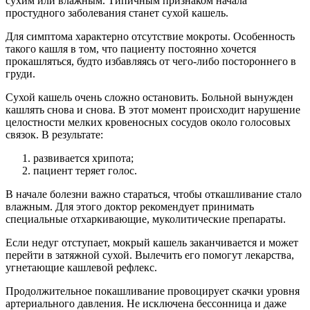
сухим или влажным. Типичным признаком начала
простудного заболевания станет сухой кашель.
Для симптома характерно отсутствие мокроты. Особенность
такого кашля в том, что пациенту постоянно хочется
прокашляться, будто избавляясь от чего-либо постороннего в
груди.
Сухой кашель очень сложно остановить. Больной вынужден
кашлять снова и снова. В этот момент происходит нарушение
целостности мелких кровеносных сосудов около голосовых
связок. В результате:
развивается хрипота;
пациент теряет голос.
В начале болезни важно стараться, чтобы откашливание стало
влажным. Для этого доктор рекомендует принимать
специальные отхаркивающие, муколитические препараты.
Если недуг отступает, мокрый кашель заканчивается и может
перейти в затяжной сухой. Вылечить его помогут лекарства,
угнетающие кашлевой рефлекс.
Продолжительное покашливание провоцирует скачки уровня
артериального давления. Не исключена бессонница и даже