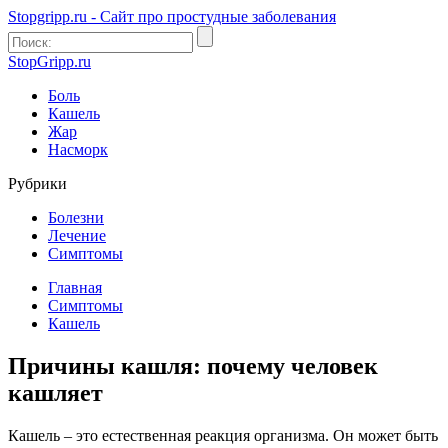
Stopgripp.ru - Cайт про простудные заболевания
StopGripp.ru
Боль
Кашель
Жар
Насморк
Рубрики
Болезни
Лечение
Симптомы
Главная
Симптомы
Кашель
Причины кашля: почему человек
кашляет
Кашель – это естественная реакция организма. Он может быть