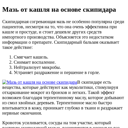
Мазь от кашля на основе скипидара
Скипидарная согревающая мазь не особенно популярна среди
пациентов, несмотря на то, что она очень эффективна при
кашле и простуде, и стоит дешевле других средств
импортного производства. Объясняется это недостатком
информации о препарате. Скипидарный бальзам оказывает
такое действие:
Смягчает кашель.
Снимает воспаление.
Нейтрализует микробы.
Устраняет раздражение и першение в горле.
В скипидаре есть
вещества, которые действуют как муколитики, стимулируя
отхаркивание мокрот из бронхов и легких. Такой эффект
возможен благодаря терпентинному маслу, которое добывают
из смол хвойных деревьев. Терпентинное масло быстро
впитывается в кожу, проникает глубоко в ткани и раздражает
нервные окончания.
Кровоток усиливается, сосуды на том участке, который
растерли скипидарной мазью, расширяются в несколько раз.