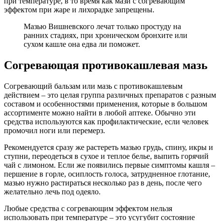
при температуре, в то время как мази с согревающим
эффектом при жаре и лихорадке запрещены.
Мазью Вишневского лечат только простуду на
ранних стадиях, при хроническом бронхите или
сухом кашле она едва ли поможет.
Согревающая противокашлевая мазь
Согревающий бальзам или мазь с противокашлевым
действием – это целая группа различных препаратов с разным
составом и особенностями применения, которые в большом
ассортименте можно найти в любой аптеке. Обычно эти
средства используются как профилактические, если человек
промочил ноги или перемерз.
Рекомендуется сразу же растереть мазью грудь, спину, икры и
ступни, переодеться в сухое и теплое белье, выпить горячий
чай с лимоном. Если же появились первые симптомы кашля –
першение в горле, осиплость голоса, затрудненное глотание,
мазью нужно растираться несколько раз в день, после чего
желательно лечь под одеяло.
Любые средства с согревающим эффектом нельзя
использовать при температуре – это усугубит состояние