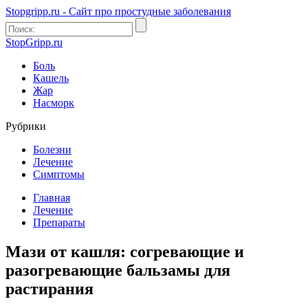
Stopgripp.ru - Cайт про простудные заболевания
StopGripp.ru
Боль
Кашель
Жар
Насморк
Рубрики
Болезни
Лечение
Симптомы
Главная
Лечение
Препараты
Мази от кашля: согревающие и
разогревающие бальзамы для
растирания