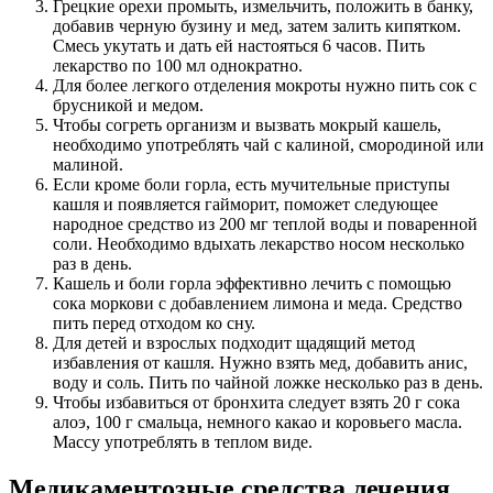
Грецкие орехи промыть, измельчить, положить в банку,
добавив черную бузину и мед, затем залить кипятком.
Смесь укутать и дать ей настояться 6 часов. Пить
лекарство по 100 мл однократно.
Для более легкого отделения мокроты нужно пить сок с
брусникой и медом.
Чтобы согреть организм и вызвать мокрый кашель,
необходимо употреблять чай с калиной, смородиной или
малиной.
Если кроме боли горла, есть мучительные приступы
кашля и появляется гайморит, поможет следующее
народное средство из 200 мг теплой воды и поваренной
соли. Необходимо вдыхать лекарство носом несколько
раз в день.
Кашель и боли горла эффективно лечить с помощью
сока моркови с добавлением лимона и меда. Средство
пить перед отходом ко сну.
Для детей и взрослых подходит щадящий метод
избавления от кашля. Нужно взять мед, добавить анис,
воду и соль. Пить по чайной ложке несколько раз в день.
Чтобы избавиться от бронхита следует взять 20 г сока
алоэ, 100 г смальца, немного какао и коровьего масла.
Массу употреблять в теплом виде.
Медикаментозные средства лечения