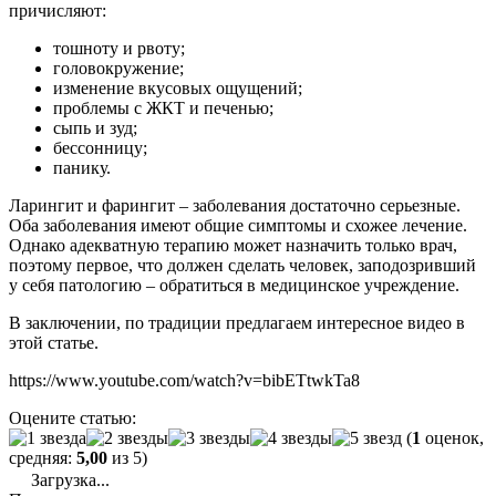
причисляют:
тошноту и рвоту;
головокружение;
изменение вкусовых ощущений;
проблемы с ЖКТ и печенью;
сыпь и зуд;
бессонницу;
панику.
Ларингит и фарингит – заболевания достаточно серьезные.
Оба заболевания имеют общие симптомы и схожее лечение.
Однако адекватную терапию может назначить только врач,
поэтому первое, что должен сделать человек, заподозривший
у себя патологию – обратиться в медицинское учреждение.
В заключении, по традиции предлагаем интересное видео в
этой статье.
https://www.youtube.com/watch?v=bibETtwkTa8
Оцените статью:
(
1
оценок,
средняя:
5,00
из 5)
Загрузка...