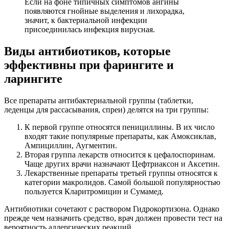
Если на фоне типичных симптомов ангины
появляются гнойные выделения и лихорадка,
значит, к бактериальной инфекции
присоединилась инфекция вирусная.
Виды антибиотиков, которые
эффективны при фарингите и
ларингите
Все препараты антибактериальной группы (таблетки,
леденцы для рассасывания, спреи) делятся на три группы:
К первой группе относятся пенициллины. В их число
входят такие популярные препараты, как Амоксиклав,
Ампициллин, Аугментин.
Вторая группа лекарств относится к цефалоспоринам.
Чаще других врачи назначают Цефтриаксон и Аксетин.
Лекарственные препараты третьей группы относятся к
категории макролидов. Самой большой популярностью
пользуется Кларитромицин и Сумамед.
Антибиотики сочетают с раствором Гидрокортизона. Однако
прежде чем назначить средство, врач должен провести тест на
вероятность аллергических реакций.