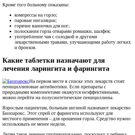
Кроме того больному показаны:
компрессы на горло;
паровые ингаляции;
горячие ванночки для ног;
полоскания горла отварами ромашки, шалфея;
употребление чая с солодкой и другими
лекарственными травами, улучшающими работу легких
и бронхов.
Какие таблетки назначают для
лечения ларингита и фарингита
На первом месте в списке этих лекарств стоят
пенициллиновые антибиотики. Если препараты с
природными компонентами окажутся неэффективными,
можно перейти на полусинтетические пенициллины.
Взрослым пациентам, больным ангиной назначают лекарство
Биопарокс. Этот спрей от фарингита используют для
местного применения – для орошения горла. Средство нужно
использовать не менее недели.
Детям такое лечение противопоказано, поскольку у ребенка