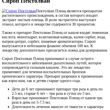
Сироп Пектолван
Пектолван Плющ является препаратом
растительного происхождения, в состав которого входит
экстракт листьев плюща. В роли экстрагента выступает
этанол, которого в лекарстве содержится 30 процентов.
Также в препарат Пектолван Плющ от кашля входят лимонная
кислота, моногидрат, ксантановая камедь, калия сорбат, вода,
натрия цитрат, сорбит, пищевые ароматизаторы. Сироп
выпускается в небольшом флаконе объемом 100 мл. К
лекарству дополнительно прилагается ложка для дозирования.
Сироп Пектолван Плющ принимают в случае острого
воспалительного заболевания дыхательных путей, которое
сопровождается сильным кашлем. Это же лекарство
применяют для лечения воспалительных бронхов
хронического характера. Препарат разрешен к применению
как взрослым, так и детям старше одного года.
Дети до 6 лет принимают препарат три раза в день по
2.5 мл, старше 6 лет – три раза в сутки по 5 мл.
Взрослые принимают Пектолван Плющ от кашля три
раза в день по 5-7.5 мл.
Длительность лечения зависит от тяжести и характера