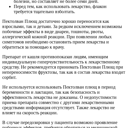
болезни, но составляет не более семи дней.
Перед тем, как использовать лекарство, флакон
требуется тщательно взболтать.
Пектолван Плющ достаточно хорошо переносится как
взрослыми, так и детьми. За редким исключением возможны
побочные эффекты в виде диареи, тошноты, рвоты,
аллергической кожной реакции. При появлении любых
симптомов необходимо остановить прием лекарства и
обратиться за помощью к врачу.
Препарат от кашля противопоказан людям, имеющим
индивидуальную гиперчувствительность к лекарственному
средству. Не рекомендуется принимать Пектолван Плющ при
непереносимости фруктозы, так как в состав лекарства входит
сорбит.
Не используется использовать Пектолван плющ в период
беременности и лактации, так как безопасность и
эффективность лекарства не доказаны. О недопустимости
приема препарата совместно с другими лекарственными
средствами информация отсутствует. Также лекарство не
влияет на скорость реакции.
В случае передозировки у пациента возможно проявление
побочных эффектов, требуется обратиться за медицинской