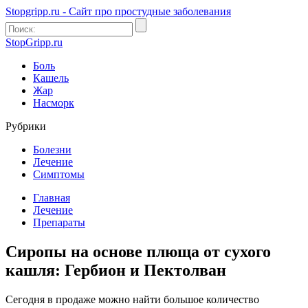
Stopgripp.ru - Cайт про простудные заболевания
StopGripp.ru
Боль
Кашель
Жар
Насморк
Рубрики
Болезни
Лечение
Симптомы
Главная
Лечение
Препараты
Сиропы на основе плюща от сухого
кашля: Гербион и Пектолван
Сегодня в продаже можно найти большое количество