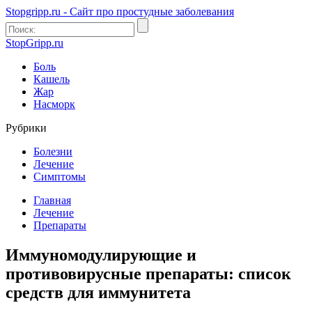
Stopgripp.ru - Cайт про простудные заболевания
StopGripp.ru
Боль
Кашель
Жар
Насморк
Рубрики
Болезни
Лечение
Симптомы
Главная
Лечение
Препараты
Иммуномодулирующие и
противовирусные препараты: список
средств для иммунитета