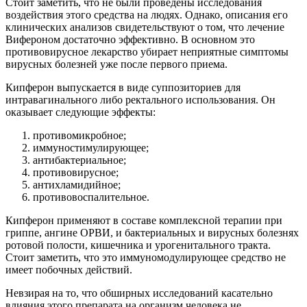
Стоит заметить, что не были проведены исследования
воздействия этого средства на людях. Однако, описания его
клинических анализов свидетельствуют о том, что лечение
Вифероном достаточно эффективно. В основном это
противовирусное лекарство убирает неприятные симптомы
вирусных болезней уже после первого приема.
Кипферон выпускается в виде суппозиториев для
интравагинального либо ректального использования. Он
оказывает следующие эффекты:
противомикробное;
иммуностимулирующее;
антибактериальное;
противовирусное;
антихламидийное;
противовоспалительное.
Кипферон применяют в составе комплексной терапии при
гриппе, ангине ОРВИ, и бактериальных и вирусных болезнях
ротовой полости, кишечника и урогенитального тракта.
Стоит заметить, что это иммуномодулирующее средство не
имеет побочных действий.
Невзирая на то, что обширных исследований касательно
влияния этого препарата на организм человека не