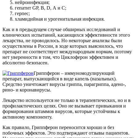
нейроинфекция;
гепатит GP, В, D, А и С;
герпес;
хламидийная и урогенитальная инфекция.
Как и в предыдущем случае обширных исследований и
клинических испытаний, касающихся эффективности этого
лекарства, не проводилось. Но некоторые анализы были
осуществлены в России, в ходе которых выяснилось, что
препарат не соответствует международным нормам, поэтому
нет уверенности в том, что Циклоферон эффективен и
абсолютно безопасен.
Гриппферон – иммуномодулирующий
препарат, выпускающийся в виде капель (назальных).
Средство уничтожает вирусы гриппа, парагриппа, адено-,
рино- и коронавирусы.
Лекарство используется не только в терапевтических, но и в
профилактических целях. Оно не вызывает привыкания и
формирования штаммов вирусов, которые устойчивы к
активному компоненту.
Как правило, Гриппферон переносится хорошо и без
побочных эффектов. Это подтверждают отзывы пациентов.