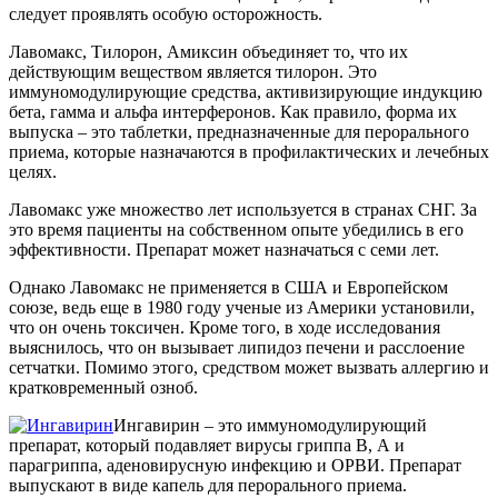
следует проявлять особую осторожность.
Лавомакс, Тилорон, Амиксин объединяет то, что их
действующим веществом является тилорон. Это
иммуномодулирующие средства, активизирующие индукцию
бета, гамма и альфа интерферонов. Как правило, форма их
выпуска – это таблетки, предназначенные для перорального
приема, которые назначаются в профилактических и лечебных
целях.
Лавомакс уже множество лет используется в странах СНГ. За
это время пациенты на собственном опыте убедились в его
эффективности. Препарат может назначаться с семи лет.
Однако Лавомакс не применяется в США и Европейском
союзе, ведь еще в 1980 году ученые из Америки установили,
что он очень токсичен. Кроме того, в ходе исследования
выяснилось, что он вызывает липидоз печени и расслоение
сетчатки. Помимо этого, средством может вызвать аллергию и
кратковременный озноб.
Ингавирин – это иммуномодулирующий
препарат, который подавляет вирусы гриппа В, А и
парагриппа, аденовирусную инфекцию и ОРВИ. Препарат
выпускают в виде капель для перорального приема.