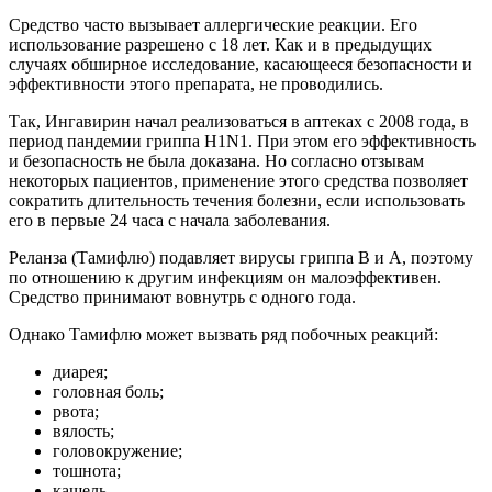
Средство часто вызывает аллергические реакции. Его
использование разрешено с 18 лет. Как и в предыдущих
случаях обширное исследование, касающееся безопасности и
эффективности этого препарата, не проводились.
Так, Ингавирин начал реализоваться в аптеках с 2008 года, в
период пандемии гриппа Н1N1. При этом его эффективность
и безопасность не была доказана. Но согласно отзывам
некоторых пациентов, применение этого средства позволяет
сократить длительность течения болезни, если использовать
его в первые 24 часа с начала заболевания.
Реланза (Тамифлю) подавляет вирусы гриппа В и А, поэтому
по отношению к другим инфекциям он малоэффективен.
Средство принимают вовнутрь с одного года.
Однако Тамифлю может вызвать ряд побочных реакций:
диарея;
головная боль;
рвота;
вялость;
головокружение;
тошнота;
кашель.