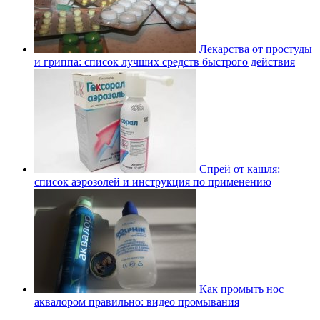
Лекарства от простуды
и гриппа: список лучших средств быстрого действия
Спрей от кашля:
список аэрозолей и инструкция по применению
Как промыть нос
аквалором правильно: видео промывания