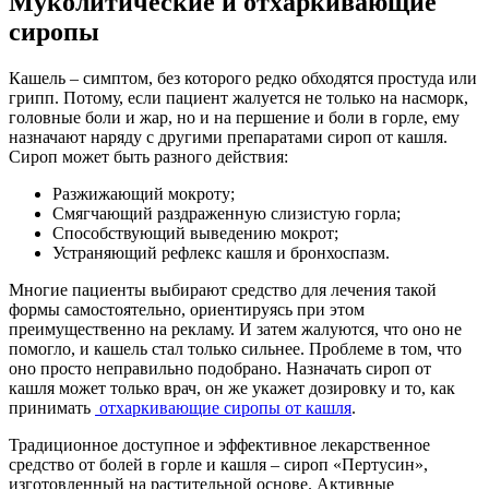
Муколитические и отхаркивающие
сиропы
Кашель – симптом, без которого редко обходятся простуда или
грипп. Потому, если пациент жалуется не только на насморк,
головные боли и жар, но и на першение и боли в горле, ему
назначают наряду с другими препаратами сироп от кашля.
Сироп может быть разного действия:
Разжижающий мокроту;
Смягчающий раздраженную слизистую горла;
Способствующий выведению мокрот;
Устраняющий рефлекс кашля и бронхоспазм.
Многие пациенты выбирают средство для лечения такой
формы самостоятельно, ориентируясь при этом
преимущественно на рекламу. И затем жалуются, что оно не
помогло, и кашель стал только сильнее. Проблеме в том, что
оно просто неправильно подобрано. Назначать сироп от
кашля может только врач, он же укажет дозировку и то, как
принимать
отхаркивающие сиропы от кашля
.
Традиционное доступное и эффективное лекарственное
средство от болей в горле и кашля – сироп «Пертусин»,
изготовленный на растительной основе. Активные