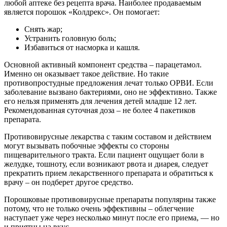
любой аптеке без рецепта врача. Наиболее продаваемым
является порошок «Колдрекс». Он помогает:
Снять жар;
Устранить головную боль;
Избавиться от насморка и кашля.
Основной активный компонент средства – парацетамол.
Именно он оказывает такое действие. Но такие
противопростудные предложения лечат только ОРВИ. Если
заболевание вызвано бактериями, оно не эффективно. Также
его нельзя применять для лечения детей младше 12 лет.
Рекомендованная суточная доза – не более 4 пакетиков
препарата.
Противовирусные лекарства с таким составом и действием
могут вызывать побочные эффекты со стороны
пищеварительного тракта. Если пациент ощущает боли в
желудке, тошноту, если возникают рвота и диарея, следует
прекратить прием лекарственного препарата и обратиться к
врачу – он подберет другое средство.
Порошковые противовирусные препараты популярны также
потому, что не только очень эффективны – облегчение
наступает уже через несколько минут после его приема, — но
и приятны на вкус.