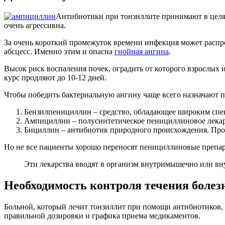
Антибиотики при тонзиллите принимают в целях
очень агрессивна.
За очень короткий промежуток времени инфекция может распр
абсцесс. Именно этим и опасна
гнойная ангина
.
Высок риск воспаления почек, оградить от которого взрослых и
курс продляют до 10-12 дней.
Чтобы победить бактериальную ангину чаще всего назначают 
Бензилпенициллин – средство, обладающее широким спек
Ампициллин – полусинтетическое пенициллиновое лекар
Бициллин – антибиотик природного происхождения. Проло
Но не все пациенты хорошо переносят пенициллиновые препа
Эти лекарства вводят в организм внутримышечно или в
Необходимость контроля течения болез
Больной, который лечит тонзиллит при помощи антибиотиков, д
правильной дозировки и графика приема медикаментов.