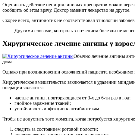
Оценивать действие пенициллиновых препаратов можно через 2-
сообщить об этом врачу. Доктор заменит лекарство на другое.
Скорее всего, антибиотик не соответствовал этиологии забол
Другими словами, контроль за течением болезни не менее
Хирургическое лечение ангины у взрос
Обычно лечение ангины анти
дома.
Однако при возникновении осложнений пациента необходимо г
Хирургическое вмешательство заключается в удалении миндалин
операции являются:
частые ангины, повторяющиеся от 3-х до 6-ти раз в год;
гнойное заражение тканей;
устойчивость инфекции к антибиотикам.
Чтобы не допустить того момента, когда потребуется хирурги
следить за состоянием ротовой полости;
вовремя лечить кариес, стоматит, пародонтоз;