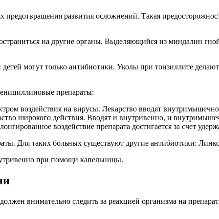
 предотвращения развития осложнений. Такая предосторожность
остраниться на другие органы. Выделяющийся из миндалин гной
 детей могут только антибиотики. Уколы при тонзиллите делают 
пенициллиновые препараты:
тром воздействия на вирусы. Лекарство вводят внутримышечно,
ство широкого действия. Вводят и внутривенно, и внутримыше
нгированное воздействие препарата достигается за счет удерж
раты. Для таких больных существуют другие антибиотики: Лин
нутривенно при помощи капельницы.
ни
олжен внимательно следить за реакцией организма на препараты