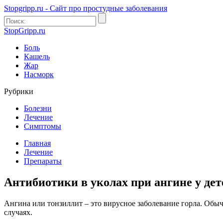
Stopgripp.ru - Cайт про простудные заболевания
StopGripp.ru
Боль
Кашель
Жар
Насморк
Рубрики
Болезни
Лечение
Симптомы
Главная
Лечение
Препараты
Антибиотики в уколах при ангине у дет
Ангина или тонзиллит – это вирусное заболевание горла. Обы
случаях.