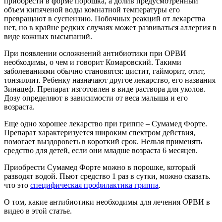
приобрести в форме порошка, а долив предусмотренный
объем кипяченой воды комнатной температуры его
превращают в суспензию. Побочных реакций от лекарства
нет, но в крайне редких случаях может развиваться аллергия в
виде кожных высыпаний.
При появлении осложнений антибиотики при ОРВИ
необходимы, о чем и говорит Комаровский. Такими
заболеваниями обычно становятся: цистит, гайморит, отит,
тонзиллит. Ребенку назначают другое лекарство, его названия
Зинацеф. Препарат изготовлен в виде раствора для уколов.
Дозу определяют в зависимости от веса малыша и его
возраста.
Еще одно хорошее лекарство при гриппе – Сумамед Форте.
Препарат характеризуется широким спектром действия,
помогает выздороветь в короткий срок. Нельзя применять
средство для детей, если они младше возраста 6 месяцев.
Приобрести Сумамед Форте можно в порошке, который
разводят водой. Пьют средство 1 раз в сутки, можно сказать.
что это
специфическая профилактика гриппа
.
О том, какие антибиотики необходимы для лечения ОРВИ в
видео в этой статье.