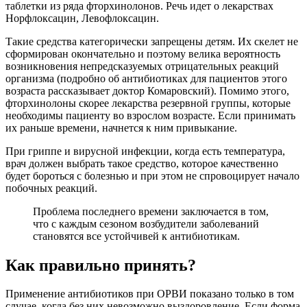
таблетки из ряда фторхинолонов. Речь идет о лекарствах
Норфлоксацин, Левофлоксацин.
Такие средства категорически запрещены детям. Их скелет не
сформирован окончательно и поэтому велика вероятность
возникновения непредсказуемых отрицательных реакций
организма (подробно об антибиотиках для пациентов этого
возраста рассказывает доктор Комаровский). Помимо этого,
фторхинолоны скорее лекарства резервной группы, которые
необходимы пациенту во взрослом возрасте. Если принимать
их раньше времени, начнется к ним привыкание.
При гриппе и вирусной инфекции, когда есть температура,
врач должен выбрать такое средство, которое качественно
будет бороться с болезнью и при этом не спровоцирует начало
побочных реакций.
Проблема последнего времени заключается в том,
что с каждым сезоном возбудители заболеваний
становятся все устойчивей к антибиотикам.
Как правильно принять?
Применение антибиотиков при ОРВИ показано только в том
случае, когда без них невозможно выздоровление. Если форма