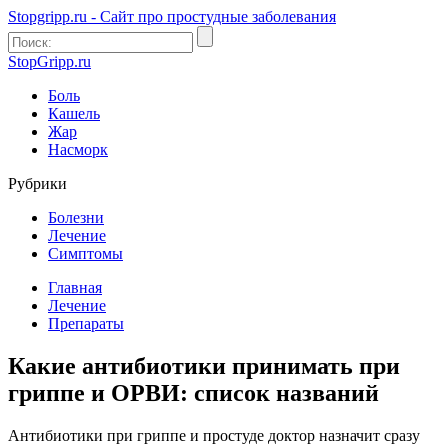
Stopgripp.ru - Cайт про простудные заболевания
StopGripp.ru
Боль
Кашель
Жар
Насморк
Рубрики
Болезни
Лечение
Симптомы
Главная
Лечение
Препараты
Какие антибиотики принимать при
гриппе и ОРВИ: список названий
Антибиотики при гриппе и простуде доктор назначит сразу