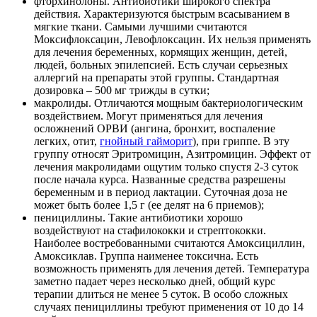
фторхинолоны. Антибиотики широкого спектра
действия. Характеризуются быстрым всасыванием в
мягкие ткани. Самыми лучшими считаются
Моксифлоксацин, Левофлоксацин. Их нельзя применять
для лечения беременных, кормящих женщин, детей,
людей, больных эпилепсией. Есть случаи серьезных
аллергий на препараты этой группы. Стандартная
дозировка – 500 мг трижды в сутки;
макролиды. Отличаются мощным бактериологическим
воздействием. Могут применяться для лечения
осложнений ОРВИ (ангина, бронхит, воспаление
легких, отит,
гнойный гайморит
), при гриппе. В эту
группу относят Эритромицин, Азитромицин. Эффект от
лечения макролидами ощутим только спустя 2-3 суток
после начала курса. Названные средства разрешены
беременным и в период лактации. Суточная доза не
может быть более 1,5 г (ее делят на 6 приемов);
пенициллины. Такие антибиотики хорошо
воздействуют на стафилококки и стрептококки.
Наиболее востребованными считаются Амоксициллин,
Амоксиклав. Группа наименее токсична. Есть
возможность применять для лечения детей. Температура
заметно падает через несколько дней, общий курс
терапии длиться не менее 5 суток. В особо сложных
случаях пенициллины требуют применения от 10 до 14