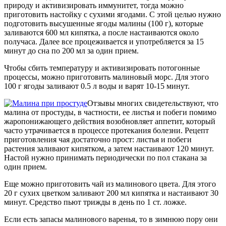
природу и активизировать иммунитет, тогда можно
приготовить настойку с сухими ягодами. С этой целью нужно
подготовить высушенные ягоды малины (100 г), которые
заливаются 600 мл кипятка, а после настаиваются около
получаса. Далее все процеживается и употребляется за 15
минут до сна по 200 мл за один прием.
Чтобы сбить температуру и активизировать потогонные
процессы, можно приготовить малиновый морс. Для этого
100 г ягоды заливают 0.5 л воды и варят 10-15 минут.
Отзывы многих свидетельствуют, что
малина от простуды, в частности, ее листья и побеги помимо
жаропонижающего действия возобновляет аппетит, который
часто утрачивается в процессе протекания болезни. Рецепт
приготовления чая достаточно прост: листья и побеги
растения заливают кипятком, а затем настаивают 120 минут.
Настой нужно принимать периодически по пол стакана за
один прием.
Еще можно приготовить чай из малинового цвета. Для этого
20 г сухих цветком заливают 200 мл кипятка и настаивают 30
минут. Средство пьют трижды в день по 1 ст. ложке.
Если есть запасы малинового варенья, то в зимнюю пору они