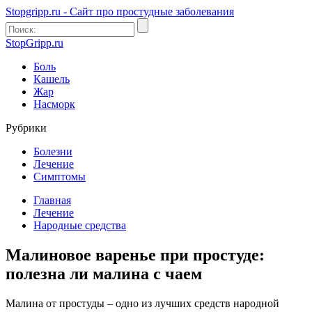
Stopgripp.ru - Cайт про простудные заболевания
StopGripp.ru
Боль
Кашель
Жар
Насморк
Рубрики
Болезни
Лечение
Симптомы
Главная
Лечение
Народные средства
Малиновое варенье при простуде:
полезна ли малина с чаем
Малина от простуды – одно из лучших средств народной