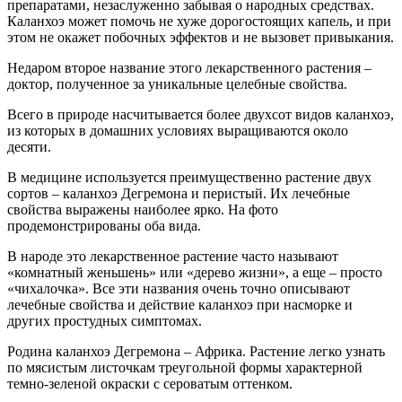
препаратами, незаслуженно забывая о народных средствах.
Каланхоэ может помочь не хуже дорогостоящих капель, и при
этом не окажет побочных эффектов и не вызовет привыкания.
Недаром второе название этого лекарственного растения –
доктор, полученное за уникальные целебные свойства.
Всего в природе насчитывается более двухсот видов каланхоэ,
из которых в домашних условиях выращиваются около
десяти.
В медицине используется преимущественно растение двух
сортов – каланхоэ Дегремона и перистый. Их лечебные
свойства выражены наиболее ярко. На фото
продемонстрированы оба вида.
В народе это лекарственное растение часто называют
«комнатный женьшень» или «дерево жизни», а еще – просто
«чихалочка». Все эти названия очень точно описывают
лечебные свойства и действие каланхоэ при насморке и
других простудных симптомах.
Родина каланхоэ Дегремона – Африка. Растение легко узнать
по мясистым листочкам треугольной формы характерной
темно-зеленой окраски с сероватым оттенком.