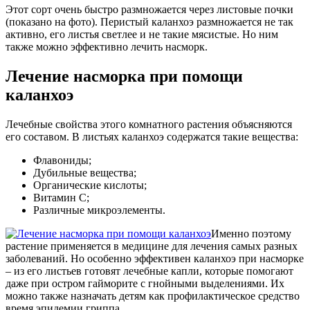
Этот сорт очень быстро размножается через листовые почки
(показано на фото). Перистый каланхоэ размножается не так
активно, его листья светлее и не такие мясистые. Но ним
также можно эффективно лечить насморк.
Лечение насморка при помощи
каланхоэ
Лечебные свойства этого комнатного растения объясняются
его составом. В листьях каланхоэ содержатся такие вещества:
Флавониды;
Дубильные вещества;
Органические кислоты;
Витамин С;
Различные микроэлементы.
Именно поэтому
растение применяется в медицине для лечения самых разных
заболеваний. Но особенно эффективен каланхоэ при насморке
– из его листьев готовят лечебные капли, которые помогают
даже при остром гайморите с гнойными выделениями. Их
можно также назначать детям как профилактическое средство
время эпидемии гриппа.