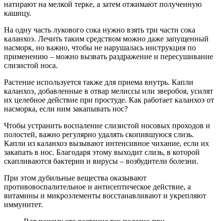
натирают на мелкой терке, а затем отжимают полученную
кашицу.
На одну часть лукового сока нужно взять три части сока
каланхоэ. Лечить таким средством можно даже запущенный
насморк, но важно, чтобы не нарушалась инструкция по
применению – можно вызвать раздражение и пересушивание
слизистой носа.
Растение используется также для приема внутрь. Капли
каланхоэ, добавленные в отвар мелиссы или зверобоя, усилят
их целебное действие при простуде. Как работает каланхоэ от
насморка, если ним закапывать нос?
Чтобы устранить воспаление слизистой носовых проходов и
полостей, важно регулярно удалять скопившуюся слизь.
Капли из каланхоэ вызывают интенсивное чихание, если их
закапать в нос. Благодаря этому выходит слизь, в которой
скапливаются бактерии и вирусы – возбудители болезни.
При этом дубильные вещества оказывают
противовоспалительное и антисептическое действие, а
витамины и микроэлементы восстанавливают и укрепляют
иммунитет.