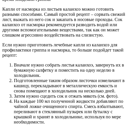
Капли от насморка из листьев каланхоэ можно готовить
разными способами. Самый простой рецепт – сорвать свежий
лист, выжать из него сок и закапать в носовые проходы. Сок
каланхоэ от насморка рекомендуется разводить водой или
другими вспомогательными веществами, так как он может
слишком агрессивно воздействовать на слизистую.
Если нужно приготовить лечебные капли из каланхоэ для
профилактики гриппа и насморка, то больше подойдет такой
рецепт:
Вначале нужно собрать листья каланхоэ, завернуть их в
бумажную салфетку и поместить на одну неделю в
холодильник.
Подготовленные таким образом листочки измельчают в
кашицу, перекладывают в металлическую емкость и
снова помещают в холодильник на несколько дней.
Затем нужно сцедить сок и отжать мякоть (см. фото).
На каждые 100 мл полученной жидкости добавляют по
чайной ложке очищенного спирта. Смесь взбалтывают,
переливают в стеклянный пузырек или бутылку с
крышкой и хранят в холодильнике, используя по мере
необходимости.