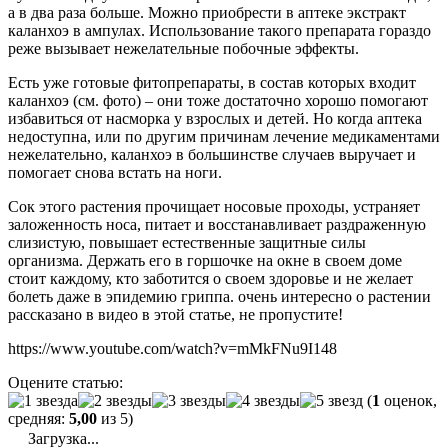
а в два раза больше. Можно приобрести в аптеке экстракт
каланхоэ в ампулах. Использование такого препарата гораздо
реже вызывает нежелательные побочные эффекты.
Есть уже готовые фитопрепараты, в состав которых входит
каланхоэ (см. фото) – они тоже достаточно хорошо помогают
избавиться от насморка у взрослых и детей. Но когда аптека
недоступна, или по другим причинам лечение медикаментами
нежелательно, каланхоэ в большинстве случаев выручает и
помогает снова встать на ноги.
Сок этого растения прочищает носовые проходы, устраняет
заложенность носа, питает и восстанавливает раздраженную
слизистую, повышает естественные защитные силы
организма. Держать его в горшочке на окне в своем доме
стоит каждому, кто заботится о своем здоровье и не желает
болеть даже в эпидемию гриппа. очень интересно о растении
рассказано в видео в этой статье, не пропустите!
https://www.youtube.com/watch?v=mMkFNu9I148
Оцените статью:
(
1
оценок,
средняя:
5,00
из 5)
Загрузка...