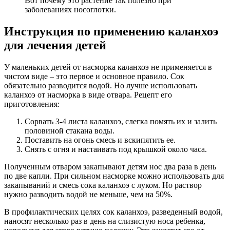
Вот почему это растение так полезно при
заболеваниях носоглотки.
Инструкция по применению каланхоэ
для лечения детей
У маленьких детей от насморка каланхоэ не применяется в
чистом виде – это первое и основное правило. Сок
обязательно разводится водой. Но лучше использовать
каланхоэ от насморка в виде отвара. Рецепт его
приготовления:
Сорвать 3-4 листа каланхоэ, слегка помять их и залить
половиной стакана воды.
Поставить на огонь смесь и вскипятить ее.
Снять с огня и настаивать под крышкой около часа.
Полученным отваром закапывают детям нос два раза в день
по две капли. При сильном насморке можно использовать для
закапываний и смесь сока каланхоэ с луком. Но раствор
нужно разводить водой не меньше, чем на 50%.
В профилактических целях сок каланхоэ, разведенный водой,
наносят несколько раз в день на слизистую носа ребенка,