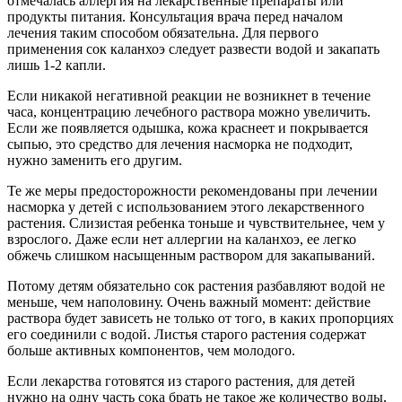
отмечалась аллергия на лекарственные препараты или
продукты питания. Консультация врача перед началом
лечения таким способом обязательна. Для первого
применения сок каланхоэ следует развести водой и закапать
лишь 1-2 капли.
Если никакой негативной реакции не возникнет в течение
часа, концентрацию лечебного раствора можно увеличить.
Если же появляется одышка, кожа краснеет и покрывается
сыпью, это средство для лечения насморка не подходит,
нужно заменить его другим.
Те же меры предосторожности рекомендованы при лечении
насморка у детей с использованием этого лекарственного
растения. Слизистая ребенка тоньше и чувствительнее, чем у
взрослого. Даже если нет аллергии на каланхоэ, ее легко
обжечь слишком насыщенным раствором для закапываний.
Потому детям обязательно сок растения разбавляют водой не
меньше, чем наполовину. Очень важный момент: действие
раствора будет зависеть не только от того, в каких пропорциях
его соединили с водой. Листья старого растения содержат
больше активных компонентов, чем молодого.
Если лекарства готовятся из старого растения, для детей
нужно на одну часть сока брать не такое же количество воды,