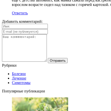
еще с детства запомнил, как мамка сажала перед кастрюле
взрослом возрасте сидел над тазиком с горячей картохой
Ответить
Добавить комментарий:
Рубрики
Болезни
Лечение
Симптомы
Популярные публикации