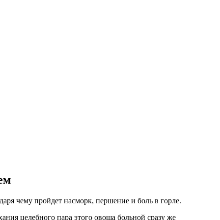
ем
аря чему пройдет насморк, першение и боль в горле.
ания целебного пара этого овоща больной сразу же