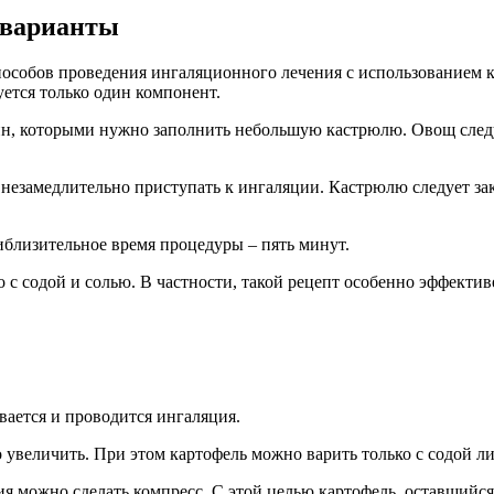
 варианты
особов проведения ингаляционного лечения с использованием ка
ется только один компонент.
н, которыми нужно заполнить небольшую кастрюлю. Овощ следуе
 незамедлительно приступать к ингаляции. Кастрюлю следует зак
иблизительное время процедуры – пять минут.
 с содой и солью. В частности, такой рецепт особенно эффектив
вается и проводится ингаляция.
о увеличить. При этом картофель можно варить только с содой л
ия можно сделать компресс. С этой целью картофель, оставшийс