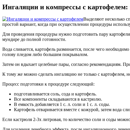
Ингаляции и компрессы с картофелем:
Выделяют несколько сп
простой вариант, когда при осуществлении процедуры использу
Для проведения процедуры нужно подготовить пару картофели
мундире до полной готовности.
Вода сливается, картофель разминается, после чего необходимо
голову пледом либо большим покрывалом.
Затем он вдыхает целебные пары, согласно рекомендациям. Пр
К тому же можно сделать ингаляцию не только с картофелем, но
Процесс подготовки к процедуре следующий:
подготавливается соль, сода и картофель.
Все компоненты складываются в кастрюлю.
В емкость добавляется 1 с. л. соли и 1 с. л. соды.
Картофель отваривается вместе с кожурой, затем вода сли
Если кастрюля 2-3х литровая, то количество соли и соды можн
Для усиления лечебного эффекта, после ингаляционного лечен