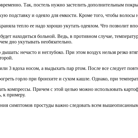
говременно. Так, постель нужно застелить дополнительным покр
ую подставку и одеяло для емкости. Кроме того, чтобы волосы н
храняла тепло ее надо хорошо укутать одеялом. Что позволит вп
 будет находиться больной. Ведь, в противном случае, температ
ичем дно укутывать необязательно.
ышать: нечасто и неглубоко. При этом воздух нельзя резко втяг
торой.
или 3 вдоха носом, а выдыхать пар ртом. После все следует повт
огреть горло при бронхите и сухом кашле. Однако, при темпера
лать компрессы. Причем с этой целью можно использовать картоф
, к примеру.
анения симптомов простуды важно следовать всем вышеописанны