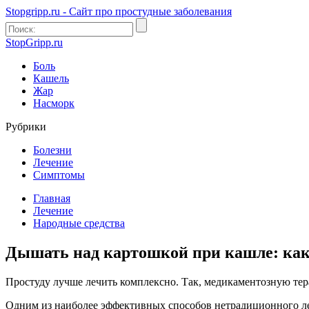
Stopgripp.ru - Cайт про простудные заболевания
StopGripp.ru
Боль
Кашель
Жар
Насморк
Рубрики
Болезни
Лечение
Симптомы
Главная
Лечение
Народные средства
Дышать над картошкой при кашле: как
Простуду лучше лечить комплексно. Так, медикаментозную тер
Одним из наиболее эффективных способов нетрадиционного леч