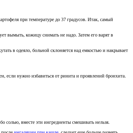
ртофеля при температуре до 37 градусов. Итак, самый
т вымыть, кожицу снимать не надо. Затем его варят в
утать в одеяло, больной склоняется над емкостью и накрывает
ен, если нужно избавиться от ринита и проявлений бронхита.
ибо солью, вместе эти ингредиенты смешивать нельзя.
я после
ингаляции при кашле
, следует еще больше размять.