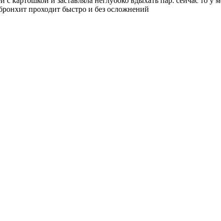
й с картошкой и заставляла неглубоко вдыхать пар. сейчас то у м
. бронхит проходит быстро и без осложнений