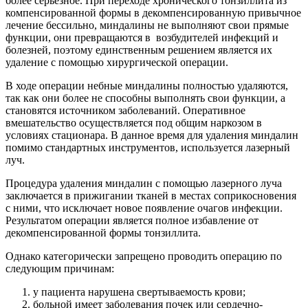
более серьезное. При переходе хронического тонзиллита из
компенсированной формы в декомпенсированную привычное
лечение бессильно, миндалины не выполняют свои прямые
функции, они превращаются в возбудителей инфекций и
болезней, поэтому единственным решением является их
удаление с помощью хирургической операции.
В ходе операции небные миндалины полностью удаляются,
так как они более не способны выполнять свои функции, а
становятся источником заболеваний. Оперативное
вмешательство осуществляется под общим наркозом в
условиях стационара. В данное время для удаления миндалин
помимо стандартных инструментов, используется лазерный
луч.
Процедура удаления миндалин с помощью лазерного луча
заключается в прижигании тканей в местах соприкосновения
с ними, что исключает новое появление очагов инфекции.
Результатом операции является полное избавление от
декомпенсированной формы тонзиллита.
Однако категорически запрещено проводить операцию по
следующим причинам:
у пациента нарушена свертываемость крови;
больной имеет заболевания почек или сердечно-