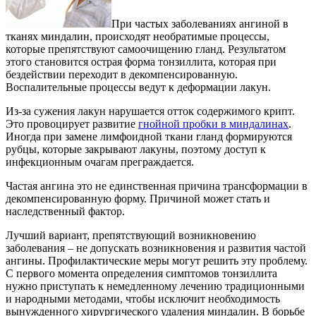
При частых заболеваниях ангиной в
тканях миндалин, происходят необратимые процессы,
которые препятствуют самоочищению гланд. Результатом
этого становится острая форма тонзиллита, которая при
бездействии переходит в декомпенсированную.
Воспалительные процессы ведут к деформации лакун.
Из-за сужения лакун нарушается отток содержимого крипт.
Это провоцирует развитие
гнойной пробки в миндалинах
.
Иногда при замене лимфоидной ткани гланд формируются
рубцы, которые закрывают лакуны, поэтому доступ к
инфекционным очагам преграждается.
Частая ангина это не единственная причина трансформации в
декомпенсированную форму. Причиной может стать и
наследственный фактор.
Лучший вариант, препятствующий возникновению
заболевания – не допускать возникновения и развития частой
ангины. Профилактические меры могут решить эту проблему.
С первого момента определения симптомов тонзиллита
нужно приступать к немедленному лечению традиционными
и народными методами, чтобы исключит необходимость
вынужденного хирургического удаления миндалин. В борьбе