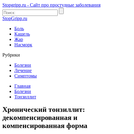
Stopgripp.ru - Cайт про простудные заболевания
StopGripp.ru
Боль
Кашель
Жар
Насморк
Рубрики
Болезни
Лечение
Симптомы
Главная
Болезни
Тонзиллит
Хронический тонзиллит:
декомпенсированная и
компенсированная форма