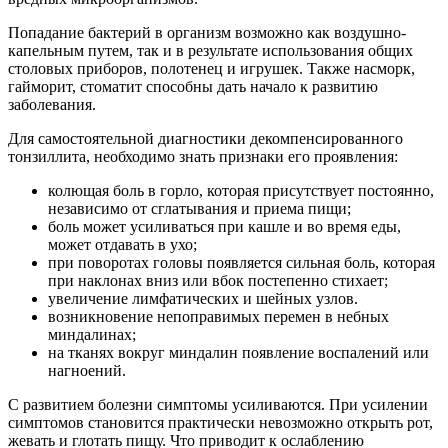
Попадание бактерий в организм возможно как воздушно-
капельным путем, так и в результате использования общих
столовых приборов, полотенец и игрушек. Также насморк,
гайморит, стоматит способны дать начало к развитию
заболевания.
Для самостоятельной диагностики декомпенсированного
тонзиллита, необходимо знать признаки его проявления:
колющая боль в горло, которая присутствует постоянно,
независимо от сглатывания и приема пищи;
боль может усиливаться при кашле и во время еды,
может отдавать в ухо;
при поворотах головы появляется сильная боль, которая
при наклонах вниз или вбок постепенно стихает;
увеличение лимфатических и шейных узлов.
возникновение непоправимых перемен в небных
миндалинах;
на тканях вокруг миндалин появление воспалений или
нагноений.
С развитием болезни симптомы усиливаются. При усилении
симптомов становится практически невозможно открыть рот,
жевать и глотать пищу. Что приводит к ослаблению