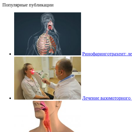
Популярные публикации
Ринофаринготрахеит: ле
Лечение вазомоторного 