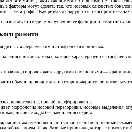
ватает витаминов, таких как витамин А и витамин В. Также сво
ые факторы могут сделать так, что носовых слизистых бокалови
вии — ее атрофия. Как результат нарушится и восприятие запахо
 слизистой, что ведет к нарушению ее функций и развитию хрон
кого ринита
одится с аллергическим и атрофическим ринитом.
паления в носовых ходах, которое характеризуется атрофией с
как правило, сопровождается другими изменениями — крапивни
смотр обычно проводит доктор оториноларинголог, поскольку то
озия, кровотечение, прогиб, перфорирование.
 цвет, морфология носовой перегородки, носовые выделения, оп
 гибкая, носовые ходы без накопления секрета.
ния, пациентам нужно выполнять простые но действенные реком
м заболеваниям. Итак, базовые привычки, которые помогут изб