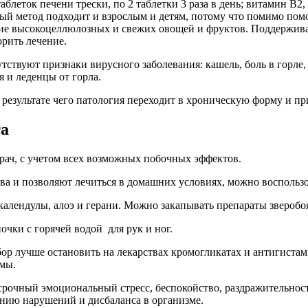
блеток печени трески, по 2 таблетки 3 раза в день; витамин B2,
ый метод подходит и взрослым и детям, потому что помимо пом
ие высокоцеллюлозных и свежих овощей и фруктов. Поддерживат
рить лечение.
тствуют признаки вирусного заболевания: кашель, боль в горле,
 и леденцы от горла.
 в результате чего патология переходит в хроническую форму и 
та
рач, с учетом всех возможных побочных эффектов.
ва и позволяют лечиться в домашних условиях, можно воспольз
алендулы, алоэ и герани. Можно закапывать препараты зверобоя
чки с горячей водой для рук и ног.
ор лучше остановить на лекарствах кромогликатах и антигистам
омы.
срочный эмоциональный стресс, беспокойство, раздражительнос
ению нарушений и дисбаланса в организме.