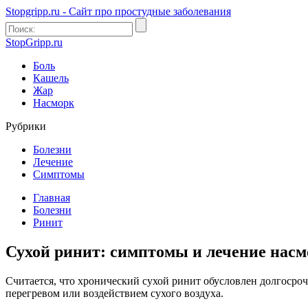
Stopgripp.ru - Cайт про простудные заболевания
StopGripp.ru
Боль
Кашель
Жар
Насморк
Рубрики
Болезни
Лечение
Симптомы
Главная
Болезни
Ринит
Сухой ринит: симптомы и лечение нас
Считается, что хронический сухой ринит обусловлен долгос
перегревом или воздействием сухого воздуха.