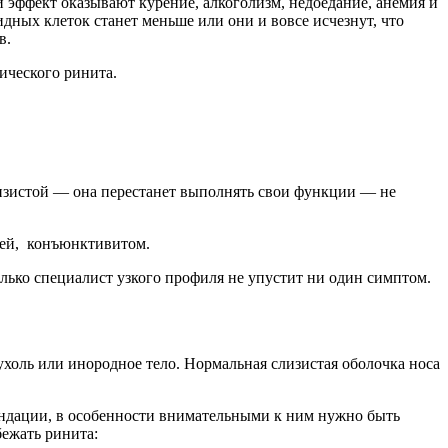
й эффект оказывают курение, алкоголизм, недоедание, анемия и
дных клеток станет меньше или они и вовсе исчезнут, что
в.
ического ринита.
лизистой — она перестанет выполнять свои функции — не
цей, конъюнктивитом.
лько специалист узкого профиля не упустит ни один симптом.
ухоль или инородное тело. Нормальная слизистая оболочка носа
ендации, в особенности внимательными к ним нужно быть
ежать ринита: