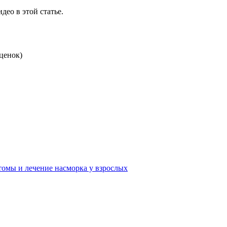
део в этой статье.
ценок)
омы и лечение насморка у взрослых