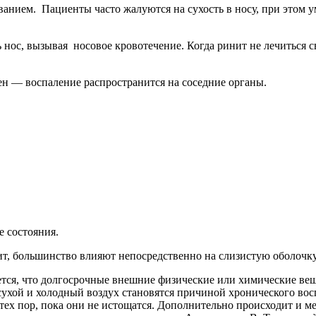
анием. Пациенты часто жалуются на сухость в носу, при этом 
нос, вызывая носовое кровотечение. Когда ринит не лечиться 
 — воспаление распространится на соседние органы.
 состояния.
, большинство влияют непосредственно на слизистую оболочку
ется, что долгосрочные внешние физические или химические в
сухой и холодный воздух становятся причиной хронического восп
ех пор, пока они не истощатся. Дополнительно происходит и м