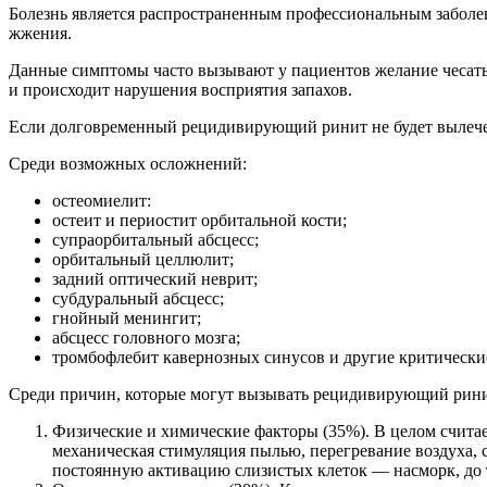
Болезнь является распространенным профессиональным заболев
жжения.
Данные симптомы часто вызывают у пациентов желание чесать 
и происходит нарушения восприятия запахов.
Если долговременный рецидивирующий ринит не будет вылечен
Среди возможных осложнений:
остеомиелит:
остеит и периостит орбитальной кости;
супраорбитальный абсцесс;
орбитальный целлюлит;
задний оптический неврит;
субдуральный абсцесс;
гнойный менингит;
абсцесс головного мозга;
тромбофлебит кавернозных синусов и другие критические
Среди причин, которые могут вызывать рецидивирующий ринит
Физические и химические факторы (35%). В целом счита
механическая стимуляция пылью, перегревание воздуха, 
постоянную активацию слизистых клеток — насморк, до т