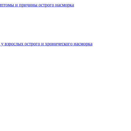
мптомы и причины острого насморка
 у взрослых острого и хронического насморка