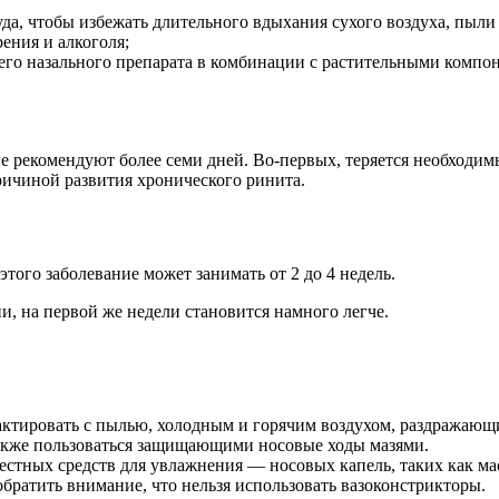
а, чтобы избежать длительного вдыхания сухого воздуха, пыли 
рения и алкоголя;
го назального препарата в комбинации с растительными компоне
е рекомендуют более семи дней. Во-первых, теряется необходим
причиной развития хронического ринита.
того заболевание может занимать от 2 до 4 недель.
 на первой же недели становится намного легче.
ктировать с пылью, холодным и горячим воздухом, раздражающ
также пользоваться защищающими носовые ходы мазями.
естных средств для увлажнения — носовых капель, таких как ма
обратить внимание, что нельзя использовать вазоконстрикторы.