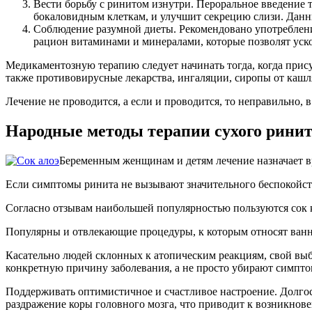
Вести борьбу с ринитом изнутри. Пероральное введение та
бокаловидным клеткам, и улучшит секрецию слизи. Данн
Соблюдение разумной диеты. Рекомендовано употреблен
рацион витаминами и минералами, которые позволят уско
Медикаментозную терапию следует начинать тогда, когда прису
также противовирусные лекарства, ингаляции, сиропы от кашля
Лечение не проводится, а если и проводится, то неправильно,
Народные методы терапии сухого рини
Беременным женщинам и детям лечение назначает в
Если симптомы ринита не вызывают значительного беспокойст
Согласно отзывам наибольшей популярностью пользуются сок к
Популярны и отвлекающие процедуры, к которым относят ванно
Касательно людей склонных к атопическим реакциям, свой выб
конкретную причину заболевания, а не просто убирают симпт
Поддерживать оптимистичное и счастливое настроение. Долго
раздражение коры головного мозга, что приводит к возникнов