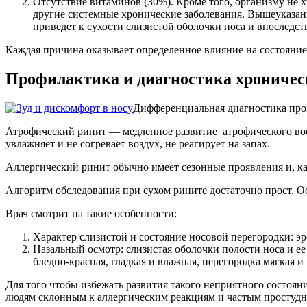
Отсутствие витаминов (30%). Кроме того, организму не х
другие системные хронические заболевания. Вышеуказанн
приведет к сухости слизистой оболочки носа и впоследст
Каждая причина оказывает определенное влияние на состояние
Профилактика и диагностика хроничес
Дифференциальная диагностика пров
Атрофический ринит — медленное развитие атрофического вос
увлажняет и не согревает воздух, не реагирует на запах.
Аллергический ринит обычно имеет сезонные проявления и, 
Алгоритм обследования при сухом рините достаточно прост. О
Врач смотрит на такие особенности:
Характер слизистой и состояние носовой перегородки: эр
Назальный осмотр: слизистая оболочки полости носа и ее
бледно-красная, гладкая и влажная, перегородка мягкая и
Для того чтобы избежать развития такого неприятного состоя
людям склонным к аллергическим реакциям и частым простудны