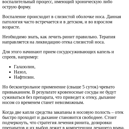
воспалительный процесс, имеющий хроническую либо
острую форму.
Воспаление происходит в слизистой оболочке носа. Данная
патология часто встречается и в детском, и во взрослом
возрасте.
Необходимо знать, как лечить ринит правильно. Терапия
направляется на ликвидацию отека слизистой носа.
Для этого начинают прием сосудосуживающих капель и
спреев, например:
Галазолин,
Назол,
Нафтизин.
Но бесконтрольное применение (свыше 5 суток) чревато
привыканием. В результате кровеносные сосуды не будут
суживаться без препарата, что приведет к отеку, дыхание
носом со временем станет невозможным.
Когда две капли средства закапаны в носовую полость – отек
быстро проходит и дыхание становится свободнее. Стоит
подчеркнуть, что стратегия лечения ринита, дозировки
препаратов и их выбор лежит в компетенции лечащего врача.