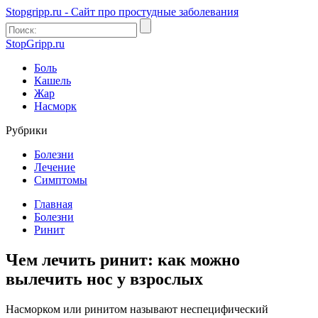
Stopgripp.ru - Cайт про простудные заболевания
StopGripp.ru
Боль
Кашель
Жар
Насморк
Рубрики
Болезни
Лечение
Симптомы
Главная
Болезни
Ринит
Чем лечить ринит: как можно
вылечить нос у взрослых
Насморком или ринитом называют неспецифический