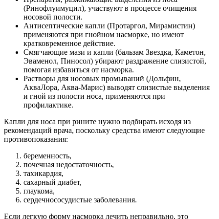
(Ринофлуимуцил), участвуют в процессе очищения
носовой полости.
Антисептические капли (Протаргол, Мирамистин)
применяются при гнойном насморке, но имеют
кратковременное действие.
Смягчающие мази и капли (бальзам Звездка, Каметон,
Эваменол, Пиносол) убирают раздражение слизистой,
помогая избавиться от насморка.
Растворы для носовых промываний (Дольфин,
АкваЛора, Аква-Марис) выводят слизистые выделения
и гной из полости носа, применяются при
профилактике.
Капли для носа при рините нужно подбирать исходя из
рекомендаций врача, поскольку средства имеют следующие
противопоказания:
беременность,
почечная недостаточность,
тахикардия,
сахарный диабет,
глаукома,
сердечнососудистые заболевания.
Если легкую форму насморка лечить неправильно, это