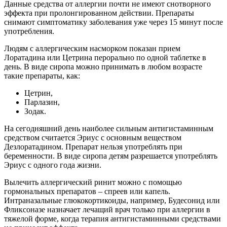
Данные средства от аллергии почти не имеют снотворного
эффекта при пролонгированном действии. Препараты
снимают симптоматику заболевания уже через 15 минут после
употребления.
Людям с аллергическим насморком показан прием
Лоратадина или Цетрина перорально по одной таблетке в
день. В виде сиропа можно принимать в любом возрасте
такие препараты, как:
Цетрин,
Парлазин,
Зодак.
На сегодняшний день наиболее сильным антигистаминным
средством считается Эриус с основным веществом
Дезлоратадином. Препарат нельзя употреблять при
беременности. В виде сиропа детям разрешается употреблять
Эриус с одного года жизни.
Вылечить аллергический ринит можно с помощью
гормональных препаратов – спреев или капель.
Интраназальные глюкокортикоиды, например, Будесонид или
Фликсоназе назначает лечащий врач только при аллергии в
тяжелой форме, когда терапия антигистаминными средствами