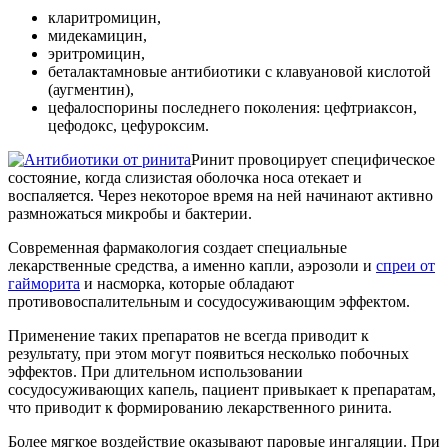
кларитромицин,
мидекамицин,
эритромицин,
беталактамновые антибиотики с клавуановой кислотой
(аугментин),
цефалоспорины последнего поколения: цефтриаксон,
цефодокс, цефуроксим.
Ринит провоцирует специфическое
состояние, когда слизистая оболочка носа отекает и
воспаляется. Через некоторое время на ней начинают активно
размножаться микробы и бактерии.
Современная фармакология создает специальные
лекарственные средства, а именно капли, аэрозоли и
спреи от
гайморита
и насморка, которые обладают
противовоспалительным и сосудосуживающим эффектом.
Применение таких препаратов не всегда приводит к
результату, при этом могут появиться несколько побочных
эффектов. При длительном использовании
сосудосуживающих капель, пациент привыкает к препаратам,
что приводит к формированию лекарственного ринита.
Более мягкое воздействие оказывают паровые ингаляции. При