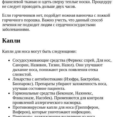
фланелевой тканью и одеть сверху теплые носки. Процедуру
не следует проводить дольше двух часов.
Если горчичников нет, подойдет ножная ванночка с ложкой
горчичного порошка. Важно учесть, что данный способ
лечения не подходит людям с сердечнососудистыми
заболеваниями.
Капли
Капли для носа могут быть следующими:
Сосудосуживающие средства (Фервекс спрей, Для нос,
Санорин, Називин, Тизин, Назол). Они улучшают
дыхание носа, понижают риск появления отека
слизистой.
Лекарства с антибиотиками (Изофра, Бактробан,
Биопарокс). Препараты убирают заложенность носа,
улучшая состояние пациента.
Гормональные средства (Беконазе, Назонекс,
Фликсоназе, Насобек). Применяются для контроля
проявлений аллергического насморка.
Противовирусные капли для носа (Гриппферон,
Виферон), которые уничтожают инфекцию.
Препараты, разжижающие выделения из носа