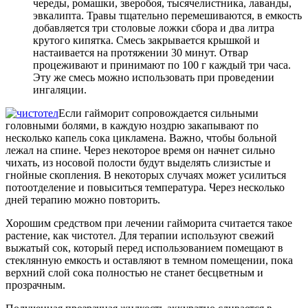
череды, ромашки, зверобоя, тысячелистника, лаванды,
эвкалипта. Травы тщательно перемешиваются, в емкость
добавляется три столовые ложки сбора и два литра
крутого кипятка. Смесь закрывается крышкой и
настаивается на протяжении 30 минут. Отвар
процеживают и принимают по 100 г каждый три часа.
Эту же смесь можно использовать при проведении
ингаляции.
Если гайморит сопровождается сильными
головными болями, в каждую ноздрю закапывают по
несколько капель сока цикламена. Важно, чтобы больной
лежал на спине. Через некоторое время он начнет сильно
чихать, из носовой полости будут выделять слизистые и
гнойные скопления. В некоторых случаях может усилиться
потоотделение и повыситься температура. Через несколько
дней терапию можно повторить.
Хорошим средством при лечении гайморита считается такое
растение, как чистотел. Для терапии используют свежий
выжатый сок, который перед использованием помещают в
стеклянную емкость и оставляют в темном помещении, пока
верхний слой сока полностью не станет бесцветным и
прозрачным.