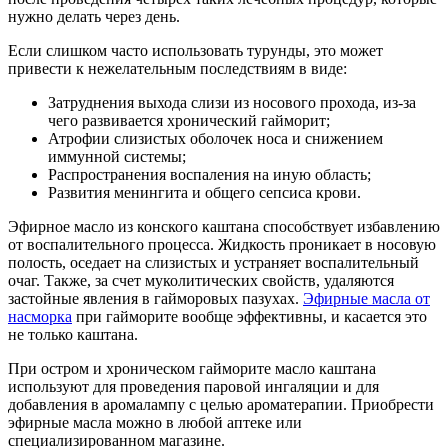
нужно делать через день.
Если слишком часто использовать турунды, это может
привести к нежелательным последствиям в виде:
Затруднения выхода слизи из носового прохода, из-за
чего развивается хронический гайморит;
Атрофии слизистых оболочек носа и снижением
иммунной системы;
Распространения воспаления на иную область;
Развития менингита и общего сепсиса крови.
Эфирное масло из конского каштана способствует избавлению
от воспалительного процесса. Жидкость проникает в носовую
полость, оседает на слизистых и устраняет воспалительный
очаг. Также, за счет муколитических свойств, удаляются
застойные явления в гайморовых пазухах.
Эфирные масла от
насморка
при гайморите вообще эффективны, и касается это
не только каштана.
При остром и хроническом гайморите масло каштана
используют для проведения паровой ингаляции и для
добавления в аромалампу с целью ароматерапии. Приобрести
эфирные масла можно в любой аптеке или
специализированном магазине.