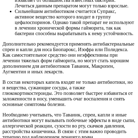
избавляет от большинства известных бактерий.
Лечиться данным препаратом могут только взрослые.
Сильнейшим антибиотиком считается Супракс,
активное вещество которого входит в группу
цефалоспоринов. Однако такой препарат не используют
в лечении хронической формы гайморита, так как
бактерии способны вырабатывать к нему устойчивость.
Дополнительно рекомендуется применять антибактериальные
спреи и капли для носа Биопарокс, Изофра или Полидекса.
Как самостоятельное средство они неэффективны при
лечении тяжелых форм гайморита, но могут стать хорошим
дополнением для антибиотиков Таваник, Макропен,
Аугментин и иных лекарств.
В состав некоторых капель входят не только антибиотики, но
и вещества, сужающие сосуды, а также
глюкокортикостероиды. Это позволяет быстрее избавиться от
заложенности в носу, уменьшить очаг воспаления и снять
основные симптомы болезни.
Необходимо учитывать, что Таваник, спреи, капли и иные
антибиотики могут вызывать побочные эффекты в виде сыпи,
аллергической реакции, сухости во рту, скачков давления,
расстройства кишечника. В связи с этим важно проводить
терапию под наблюдением лечащего врача.