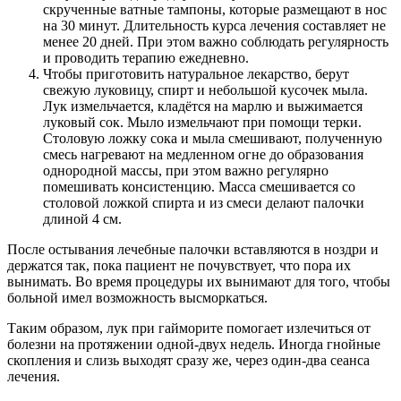
скрученные ватные тампоны, которые размещают в нос
на 30 минут. Длительность курса лечения составляет не
менее 20 дней. При этом важно соблюдать регулярность
и проводить терапию ежедневно.
Чтобы приготовить натуральное лекарство, берут
свежую луковицу, спирт и небольшой кусочек мыла.
Лук измельчается, кладётся на марлю и выжимается
луковый сок. Мыло измельчают при помощи терки.
Столовую ложку сока и мыла смешивают, полученную
смесь нагревают на медленном огне до образования
однородной массы, при этом важно регулярно
помешивать консистенцию. Масса смешивается со
столовой ложкой спирта и из смеси делают палочки
длиной 4 см.
После остывания лечебные палочки вставляются в ноздри и
держатся так, пока пациент не почувствует, что пора их
вынимать. Во время процедуры их вынимают для того, чтобы
больной имел возможность высморкаться.
Таким образом, лук при гайморите помогает излечиться от
болезни на протяжении одной-двух недель. Иногда гнойные
скопления и слизь выходят сразу же, через один-два сеанса
лечения.