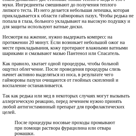
муки. Ингредиенты смешивают до получения теплого
липкого теста. Из него делается небольшая лепешка, которая
прикладывается к области гайморовых пазух. Чтобы редька не
попала в глаза, больного укладывают на высокую подушку и
для защиты используют ватные диски.
Несмотря на жжение, нужно выдержать компресс на
протяжении 20 минут. Если возникает небольшой ожог на
месте прикладывания, кожу протирают влажными ватными
шариками и смазывают мазью Пантенол или Спасатель.
Как правило, хватает одной процедуры, чтобы больной
ощутил облегчение. После проведения процедуры слизь
начнет активно выделяться из носа, в результате чего
гайморовы пазухи очищаются от гнойных скоплений и
воспаление останавливается.
Так как редька или мед в некоторых случаях могут вызывать
аллергическую реакцию, перед лечением нужно принять
любой антигистаминный препарат для профилактических
целей.
После процедуры носовые проходы промывают
при помощи раствора фурацилина или отвара
ромашки.