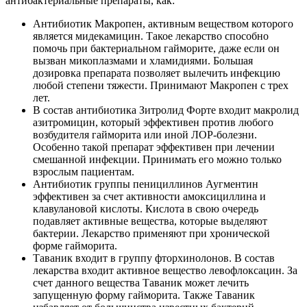
антибактериальные препараты, как:
Антибиотик Макропен, активным веществом которого
является мидекамицин. Такое лекарство способно
помочь при бактериальном гайморите, даже если он
вызван микоплазмами и хламидиями. Большая
дозировка препарата позволяет вылечить инфекцию
любой степени тяжести. Принимают Макропен с трех
лет.
В состав антибиотика Зитролид Форте входит макролид
азитромицин, который эффективен против любого
возбудителя гайморита или иной ЛОР-болезни.
Особенно такой препарат эффективен при лечении
смешанной инфекции. Принимать его можно только
взрослым пациентам.
Антибиотик группы пенициллинов Аугментин
эффективен за счет активности амоксициллина и
клавулановой кислоты. Кислота в свою очередь
подавляет активные вещества, которые выделяют
бактерии. Лекарство применяют при хронической
форме гайморита.
Таваник входит в группу фторхинолонов. В состав
лекарства входит активное вещество левофлоксацин. За
счет данного вещества Таваник может лечить
запущенную форму гайморита. Также Таваник