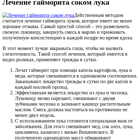
Лечение гайморита соком лука
Действенным методом
считается лечение гайморита луком, которое имеет не менее
хорошие отзывы. Самый простой способ – это размельчить
свежую луковицу, завернуть смесь в марлю и прижимать
полученную консистенцию к каждой ноздре во время вдоха.
В этот момент лучше закрывать глаза, чтобы не вызвать
слезоточивость. Такой способ лечения, который имеется в
видео роликах, применяют трижды в сутки.
Лечат гайморит при помощи капель картофеля, лука и
меда, которые смешиваются в одинаковом соотношении.
Закапывают лекарство трижды в сутки по две капли в
каждый носовой проход.
Эффективным является лекарство из лука и чеснока.
Луковицу мелко нарезают, смешивают с двумя
зубчиками чеснока и заливают кашицу растительным
маслом. Смесь должна настояться на протяжении не
менее двух недель.
С использованием лука готовится специальная мазь от
заболевания. Для этого смешивают мед, сок алоэ, лука,
цикламена, каланхоэ с мазью Вишневского. В
полученную однородную массу обмакивают