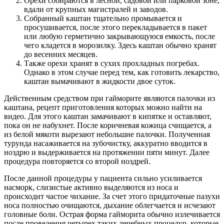
Орехи собираются в лесной, садовой или парковой зоне,
вдали от крупных магистралей и заводов.
Собранный каштан тщательно промывается и
просушивается, после этого перекладывается в пакет
или любую герметично закрывающуюся емкость, после
чего кладется в морозилку. Здесь каштан обычно хранят
до весенних месяцев.
Также орехи хранят в сухих прохладных погребах.
Однако в этом случае перед тем, как готовить лекарство,
каштан вымачивают в жидкости двое суток.
Действенным средством при гайморите являются палочки из
каштана, рецепт приготовления которых можно найти на
видео. Для этого каштан замачивают в кипятке и оставляют,
пока он не набухнет. После коричневая кожица счищается, а
из белой мякоти вырезают небольшие палочки. Полученная
турунда насаживается на зубочистку, аккуратно вводится в
ноздрю и выдерживается на протяжении пяти минут. Далее
процедура повторяется со второй ноздрей.
После данной процедуры у пациента сильно усиливается
насморк, слизистые активно выделяются из носа и
происходит частое чихание. За счет этого придаточные пазухи
носа полностью очищаются, дыхание облегчается и исчезают
головные боли. Острая форма гайморита обычно излечивается
после проведения четырех таких лечебных процедур, которые