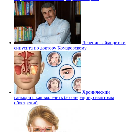
Лечение гайморита и
синусита по доктору Комаровскому
Хронический
гайморит: как вылечить без операции, симптомы
обострений