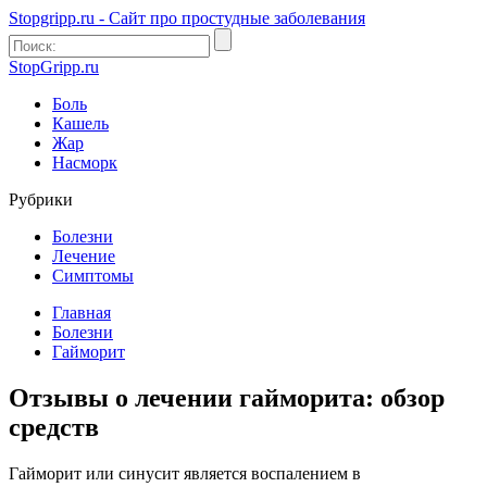
Stopgripp.ru - Cайт про простудные заболевания
StopGripp.ru
Боль
Кашель
Жар
Насморк
Рубрики
Болезни
Лечение
Симптомы
Главная
Болезни
Гайморит
Отзывы о лечении гайморита: обзор
средств
Гайморит или синусит является воспалением в