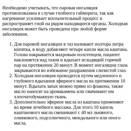
Необходимо учитывать, что паровая ингаляция
противопоказана в случае гнойного гайморита, так как
нагревание усиливает воспалительный процесс и
распространяет гной на рядом находящиеся органы. Холодная
ингаляция может быть проведена при любой форме
заболевания.
Для паровой ингаляции в таз наливают полтора литра
кипятка, в воду добавляют четыре капли масла каштана.
Голова накрывается махровым полотенцем, пациент
наклоняется над тазом и вдыхает исходящий горячий
пар на протяжении 20 минут. В момент ингаляции глаза
закрываются во избежание раздражения слизистой глаз.
Холодная ингаляция проводится путем медленного и
глубокого вдыхания эфирного масла на протяжении 10
минут. Вдыхать запах можно прямо из флакона, также
масло наносят на аромакамень или смачивают им
хлопчатобумажную ткань.
Дополнительно эфирное масла из каштана применяют
во время лечебного массажа. Для этого 10 капель
каштанового масла смешивают с 40 мл льняного,
оливкового, подсолнечного, миндального или иного
масла.