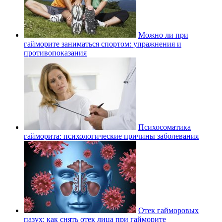
Можно ли при
гайморите заниматься спортом: упражнения и
противопоказания
Психосоматика
гайморита: психологические причины заболевания
Отек гайморовых
пазух: как снять отек лица при гайморите