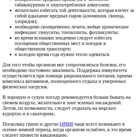
табакокурение и злоупотребление алкоголем;
желательно избегать той деятельности, которая влечет за
собой вдыхание вредных паров (алюминия, свинца,
хлоридов);
необходимо своевременно лечить любые хронические
инфекции: синуситы, тонзиллиты, фолликулиты;
во время вспышки эпидемии следует избегать
посещения общественных мест и поездок в
общественном транспорте;
в холодно время года нужно тепло одеваться.
Для того чтобы организм мог сопротивляться болезни, его
необходимо постоянно закаливать. Поддержка иммунитета
осуществляется при помощи рационального питания, приема
комплекса витаминов, полноценного отдыха и умеренных
физических нагрузок.
В хорошую и сухую погоду рекомендуется больше бывать на
свежем воздухе, желательно в зоне зеленых насаждений.
Летом, по возможности, следует отдыхать на морских
курортах и в санаториях.
Поскольку грипп и другие
ОРВИ
чаще всего возникают в
осенне-зимний период, когда организм ослаблен, в это время
следует провести вакцинацию.