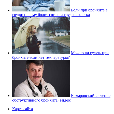
Боли при бронхите в
груди: почему болит спина и грудная клетка
Можно ли гулять при
бронхите если нет температуры?
Комаровский: лечение
обструктивного бронхита (видео)
Карта сайта