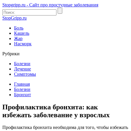
Stopgripp.ru - Cайт про простудные заболевания
StopGripp.ru
Боль
Кашель
Жар
Насморк
Рубрики
Болезни
Лечение
Симптомы
Главная
Болезни
Бронхит
Профилактика бронхита: как
избежать заболевание у взрослых
Профилактика бронхита необходима для того, чтобы избежать