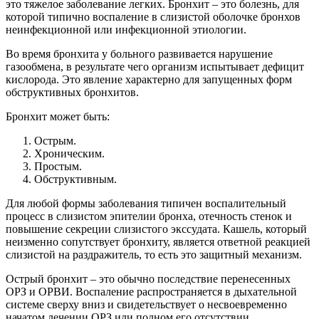
это тяжелое заболевание легких. Бронхит – это болезнь, для
которой типично воспаление в слизистой оболочке бронхов
неинфекционной или инфекционной этиологии.
Во время бронхита у больного развивается нарушение
газообмена, в результате чего организм испытывает дефицит
кислорода. Это явление характерно для запущенных форм
обструктивных бронхитов.
Бронхит может быть:
Острым.
Хроническим.
Простым.
Обструктивным.
Для любой формы заболевания типичен воспалительный
процесс в слизистом эпителии бронха, отечность стенок и
повышение секреции слизистого экссудата. Кашель, который
неизменно сопутствует бронхиту, является ответной реакцией
слизистой на раздражитель, то есть это защитный механизм.
Острый бронхит – это обычно последствие перенесенных
ОРЗ и ОРВИ. Воспаление распространяется в дыхательной
системе сверху вниз и свидетельствует о несвоевременно
начатом лечении ОРЗ или полном его отсутствии.