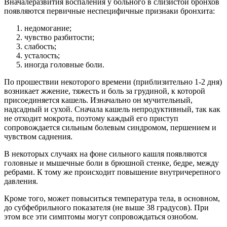
Вначалеразвития воспаления у больного в слизистой бронхов
появляются первичные неспецифичные признаки бронхита:
недомогание;
чувство разбитости;
слабость;
усталость;
иногда головные боли.
По прошествии некоторого времени (приблизительно 1-2 дня)
возникает жжение, тяжесть и боль за грудиной, к которой
присоединяется кашель. Изначально он мучительный,
надсадный и сухой. Сначала кашель непродуктивный, так как
не отходит мокрота, поэтому каждый его приступ
сопровождается сильным болевым синдромом, першением и
чувством саднения.
В некоторых случаях на фоне сильного кашля появляются
головные и мышечные боли в брюшной стенке, бедре, между
ребрами. К тому же происходит повышение внутричерепного
давления.
Кроме того, может повыситься температура тела, в основном,
до субфебрильного показателя (не выше 38 градусов). При
этом все эти симптомы могут сопровождаться ознобом.