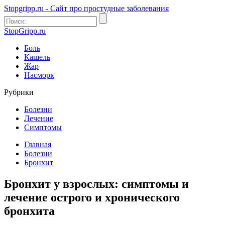
Stopgripp.ru - Cайт про простудные заболевания
StopGripp.ru
Боль
Кашель
Жар
Насморк
Рубрики
Болезни
Лечение
Симптомы
Главная
Болезни
Бронхит
Бронхит у взрослых: симптомы и
лечение острого и хронического
бронхита