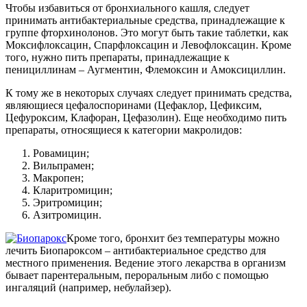
Чтобы избавиться от бронхиального кашля, следует
принимать антибактериальные средства, принадлежащие к
группе фторхинолонов. Это могут быть такие таблетки, как
Моксифлоксацин, Спарфлоксацин и Левофлоксацин. Кроме
того, нужно пить препараты, принадлежащие к
пенициллинам – Аугментин, Флемоксин и Амоксициллин.
К тому же в некоторых случаях следует принимать средства,
являющиеся цефалоспоринами (Цефаклор, Цефиксим,
Цефуроксим, Клафоран, Цефазолин). Еще необходимо пить
препараты, относящиеся к категории макролидов:
Ровамицин;
Вильпрамен;
Макропен;
Кларитромицин;
Эритромицин;
Азитромицин.
Кроме того, бронхит без температуры можно
лечить Биопароксом – антибактериальное средство для
местного применения. Ведение этого лекарства в организм
бывает парентеральным, пероральным либо с помощью
ингаляций (например, небулайзер).