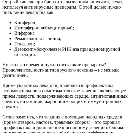
Острый кашель при бронхите, вызванном вирусами, лечат,
используя антивирусные препараты. С этой целью нужно
пить такие лекарства как:
Кипферон;
Интерферон лейкоцитарный;
Виферон;
Ремантадин от гриппа;
Генферон;
Дезоксипмбонуклеаз и РНК-аза при аденовирусной
инфекции.
Но сколько времени нужно пить такие препараты?
Продолжительность антивирусного лечения – не меньше
десяти дней.
Кроме указанных лекарств, проводится профилактика,
вспомогательное и симптоматическое лечение, включающее
прием лекарств, поддерживающих сердце, антигистаминных
средств, витаминов, жаропонижающих и иммунотропных
средств.
Стоит заметить, что терапия с помощью народных средств
(прием отваров, настоев, травяных сборов) – это хорошая
профилактика и дополнение к основному лечению. Однако
применение горчичников либо банок малоэффективно,