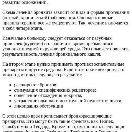
развития осложнений.
Схема лечения бронхита зависит от вида и формы протекания
(острый, хронический) заболевания. Однако основные
правила терапии все же существуют. Так, лечение включается
в себя четыре этапа.
Изначально больному следует отказаться от пагубных
привычек (курение) и ограничить время пребывания в
условиях вредной окружающей среды. Это поможет повысить
результативность лечения бронхиального кашля.
На втором этапе нужно принимать противовоспалительные
препараты и другие средства. Если пить такие лекарства, то
можно достичь следующего результата:
расширение бронхов;
стимуляция специфических рецепторов;
облегчение отхождения мокроты;
устранение одышки и дыхательной недостаточности;
ликвидация обструкции.
С этой целью врач прописывает бронхорасширяющие
препараты. Это могут быть такие средства, как Теопек,
Сальбутамол и Теодард. Кроме того, нужно пить следующие
лекарства: Фентерол, Эуфиллин, Тербуталин и Беродуал.