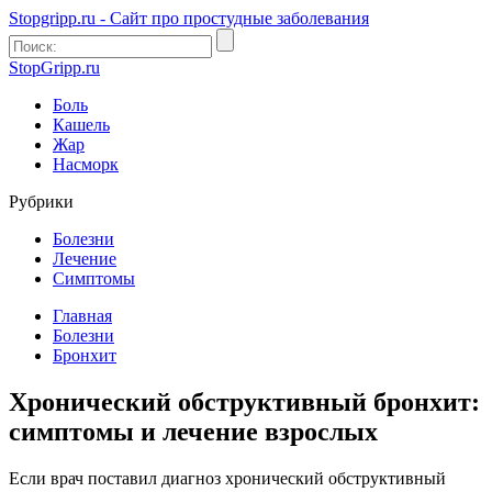
Stopgripp.ru - Cайт про простудные заболевания
StopGripp.ru
Боль
Кашель
Жар
Насморк
Рубрики
Болезни
Лечение
Симптомы
Главная
Болезни
Бронхит
Хронический обструктивный бронхит:
симптомы и лечение взрослых
Если врач поставил диагноз хронический обструктивный