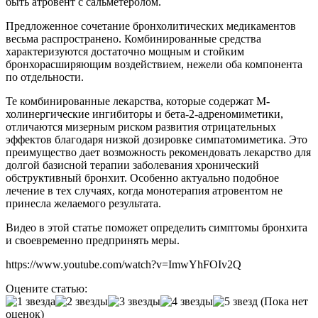
быть атровент с сальметеролом.
Предложенное сочетание бронхолитических медикаментов
весьма распространено. Комбинированные средства
характеризуются достаточно мощным и стойким
бронхорасширяющим воздействием, нежели оба компонента
по отдельности.
Те комбинированные лекарства, которые содержат М-
холинергические ингибиторы и бета-2-адреномиметики,
отличаются мизерным риском развития отрицательных
эффектов благодаря низкой дозировке симпатомиметика. Это
преимущество дает возможность рекомендовать лекарство для
долгой базисной терапии заболевания хронический
обструктивный бронхит. Особенно актуально подобное
лечение в тех случаях, когда монотерапия атровентом не
принесла желаемого результата.
Видео в этой статье поможет определить симптомы бронхита
и своевременно предпринять меры.
https://www.youtube.com/watch?v=ImwYhFOIv2Q
Оцените статью:
(Пока нет
оценок)