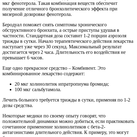
мкг фенотерола. Такая комбинация веществ обеспечит
получение отличного бронхолитического эффекта при
мизерной дозировке фенотерола.
Беродуал поможет снять симптомы хронического
обструктивного бронхита, а острые приступы удушья в
частности. Стандартная доза составит 1-2 порции аэрозоля
трижды в сутки. Начало терапевтического действия лекарства
наступает уже через 30 секунд. Максимальный результат
достигается через 2 часа. Длительность его воздействия не
превышает 6 часов.
Еще одно прекрасное средство – Комбивент. Это
комбинированное лекарство содержит:
20 мкг холинолитик ипратропиума бромида;
100 мкг сальбутамола.
Лечить больного требуется трижды в сутки, применяя по 1-2
дозы средства.
Некоторые медики по своему опыту говорят, что
положительной динамики можно добиться, если практиковать
сочетанное применение холинолитиков с бета-2-
антагонистами длительного действия. К примеру, это могут