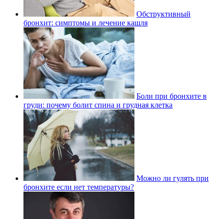
Обструктивный
бронхит: симптомы и лечение кашля
Боли при бронхите в
груди: почему болит спина и грудная клетка
Можно ли гулять при
бронхите если нет температуры?