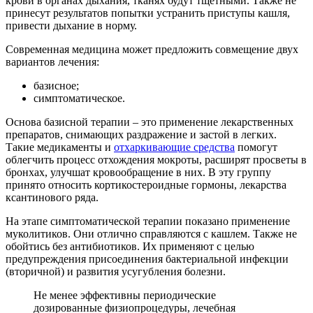
крови в органах дыхания, тканях будут тщетными. Также не
принесут результатов попытки устранить приступы кашля,
привести дыхание в норму.
Современная медицина может предложить совмещение двух
вариантов лечения:
базисное;
симптоматическое.
Основа базисной терапии – это применение лекарственных
препаратов, снимающих раздражение и застой в легких.
Такие медикаменты и
отхаркивающие средства
помогут
облегчить процесс отхождения мокроты, расширят просветы в
бронхах, улучшат кровообращение в них. В эту группу
принято относить кортикостероидные гормоны, лекарства
ксантинового ряда.
На этапе симптоматической терапии показано применение
муколитиков. Они отлично справляются с кашлем. Также не
обойтись без антибиотиков. Их применяют с целью
предупреждения присоединения бактериальной инфекции
(вторичной) и развития усугубления болезни.
Не менее эффективны периодические
дозированные физиопроцедуры, лечебная