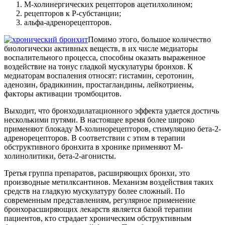
М-холинергических рецепторов ацетилхолином;
рецепторов к Р-субстанции;
альфа-адренорецепторов.
Помимо этого, большое количество
биологически активных веществ, в их числе медиаторы
воспалительного процесса, способны оказать выраженное
воздействие на тонус гладкой мускулатуры бронхов. К
медиаторам воспаления относят: гистамин, серотонин,
аденозин, брадикинин, простагландины, лейкотриены,
факторы активации тромбоцитов.
Выходит, что бронходилатационного эффекта удается достичь
несколькими путями. В настоящее время более широко
применяют блокаду М-холинорецепторов, стимуляцию бета-2-
адренорецепторов. В соответствии с этим в терапии
обструктивного бронхита в хронике применяют М-
холинолитики, бета-2-агонисты.
Третья группа препаратов, расширяющих бронхи, это
производные метилксантинов. Механизм воздействия таких
средств на гладкую мускулатуру более сложный. По
современным представлениям, регулярное применение
бронхорасширяющих лекарств является базой терапии
пациентов, кто страдает хроническим обструктивным