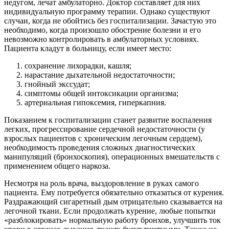
недугом, лечат амбулаторно. Доктор составляет для них
индивидуальную программу терапии. Однако существуют
случаи, когда не обойтись без госпитализации. Зачастую это
необходимо, когда произошло обострение болезни и его
невозможно контролировать в амбулаторных условиях.
Пациента кладут в больницу, если имеет место:
сохранение лихорадки, кашля;
нарастание дыхательной недостаточности;
гнойный экссудат;
симптомы общей интоксикации организма;
артериальная гипоксемия, гиперкапния.
Показанием к госпитализации станет развитие воспаления
легких, прогрессирование сердечной недостаточности (у
взрослых пациентов с хроническим легочным сердцем),
необходимость проведения сложных диагностических
манипуляций (бронхоскопия), операционных вмешательств с
применением общего наркоза.
Несмотря на роль врача, выздоровление в руках самого
пациента. Ему потребуется обязательно отказаться от курения.
Раздражающий сигаретный дым отрицательно сказывается на
легочной ткани. Если продолжать курение, любые попытки
«разблокировать» нормальную работу бронхов, улучшить ток