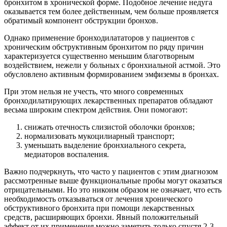
бронхитом в хронической форме. Подобное лечение недуга
оказывается тем более действенным, чем больше проявляется
обратимый компонент обструкции бронхов.
Однако применение бронходилататоров у пациентов с
хроническим обструктивным бронхитом по ряду причин
характеризуется существенно меньшим благотворным
воздействием, нежели у больных с бронхиальной астмой. Это
обусловлено активным формированием эмфиземы в бронхах.
При этом нельзя не учесть, что много современных
бронходилатирующих лекарственных препаратов обладают
весьма широким спектром действия. Они помогают:
снижать отечность слизистой оболочки бронхов;
нормализовать мукоцилиарный транспорт;
уменьшать выделение бронхиального секрета,
медиаторов воспаления.
Важно подчеркнуть, что часто у пациентов с этим диагнозом
рассмотренные выше функциональные пробы могут оказаться
отрицательными. Но это никоим образом не означает, что есть
необходимость отказываться от лечения хронического
обструктивного бронхита при помощи лекарственных
средств, расширяющих бронхи. Явный положительный
эффект от их применения можно заметить только спустя 2-3