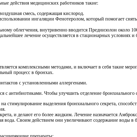
ьные действия медицинских работников такие:
 воздушная смесь, содержащая кислород.
 использовании ингаляции Фенотеролом, который помогает снять
ьному облегчения, внутривенно вводится Преднизолон около 100
дальнейшее лечение осуществляется в стационарных условиях и 
твляется комплексными методами, и включает в себя такие меро
льный процесс в бронхах.
контактов с установленными аллергенами.
ся с антибиотиками. Чтобы улучшить отделение бронхиального с
 на стимулирование выделения бронхиального секрета, способ
ия.
крета, и делают его более жидким. Лечение назначается Амбро
я вода. Своим действием они увеличивают содержание воды в бр
орасширяющие препараты: