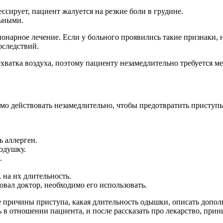
ссирует, пациент жалуется на резкие боли в грудине.
льными.
онарное лечение. Если у больного проявились такие признаки, н
оследствий.
хватка воздуха, поэтому пациенту незамедлительно требуется м
мо действовать незамедлительно, чтобы предотвратить приступы
 аллерген.
подушку.
.
 на их длительность.
вал доктор, необходимо его использовать.
е причины приступа, какая длительность одышки, описать допо
ь в отношении пациента, и после рассказать про лекарство, при