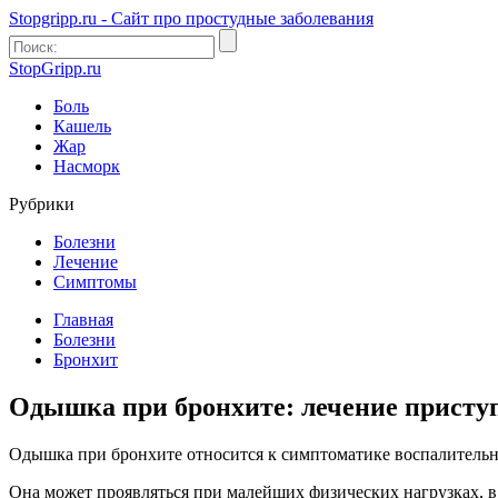
Stopgripp.ru - Cайт про простудные заболевания
StopGripp.ru
Боль
Кашель
Жар
Насморк
Рубрики
Болезни
Лечение
Симптомы
Главная
Болезни
Бронхит
Одышка при бронхите: лечение присту
Одышка при бронхите относится к симптоматике воспалительных
Она может проявляться при малейших физических нагрузках, в