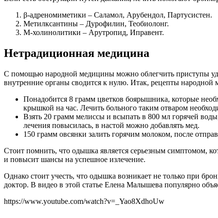
β-адреномиметики – Саламол, Арубендол, Партусистен.
Метилксантины – Дурофилин, Теобиолонг.
М-холинолитики – Арутропид, Иправент.
Нетрадиционная медицина
С помощью народной медицины можно облегчить приступы уду
внутренние органы сводится к нулю. Итак, рецепты народной
Понадобится 8 грамм цветков боярышника, которые необхо
крышкой на час. Лечить больного таким отваром необходим
Взять 20 грамм мелиссы и всыпать в 800 мл горячей воды,
лечения повысилась, в настой можно добавлять мед.
150 грамм овсянки залить горячим молоком, после отправи
Стоит помнить, что одышка является серьезным симптомом, ко
и повысит шансы на успешное излечение.
Однако стоит учесть, что одышка возникает не только при брон
доктор. В видео в этой статье Елена Малышева популярно объя
https://www.youtube.com/watch?v=_Yao8XdhoUw