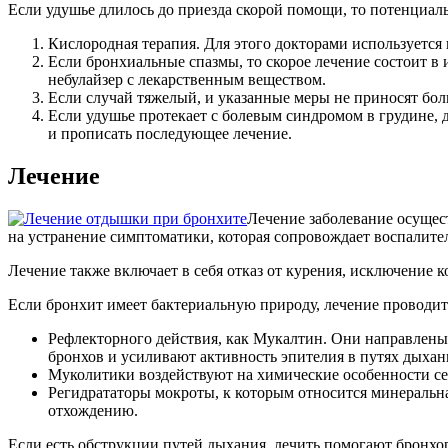
Если удушье длилось до приезда скорой помощи, то потенциал
Кислородная терапия. Для этого докторами используется
Если бронхиальные спазмы, то скорое лечение состоит в
небулайзер с лекарственным веществом.
Если случай тяжелый, и указанные меры не приносят бол
Если удушье протекает с болевым синдромом в грудине, 
и прописать последующее лечение.
Лечение
Лечение заболевание осущес
на устранение симптоматики, которая сопровождает воспалите
Лечение также включает в себя отказ от курения, исключение 
Если бронхит имеет бактериальную природу, лечение проводит
Рефлекторного действия, как Мукалтин. Они направлены
бронхов и усиливают активность эпителия в путях дыхан
Муколитики воздействуют на химические особенности се
Регидрататоры мокроты, к которым относится минеральна
отхождению.
Если есть обструкции путей дыхания, лечить помогают бронх