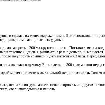
шья и сделать их менее выраженными. При использовании реце
 медицины, помогающие лечить удушье:
димо заварить в 200 мл крутого кипятка. Поставить все на вод
о в течение 10 дней. Принимать 3 раза в день по 50 мл настоя.
 после закупорить крышкой и дать настояться 3 часа. Перед едой
ть на два часа в духовку. Есть в день по 200 грамм каши перед 
торый может привести к дыхательной недостаточности. Только 
хите, нехватка воздуха может сигнализировать и о других патол
снит, что значит одышка и кашель.