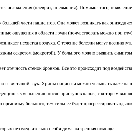
аются осложнения (плеврит, пневмония). Помимо этого, появлени
 большей части пациентов. Она может возникать как эпизодичес
ные ощущения в области груди (почувствовать можно при глубо
возникает нехватка воздуха. С течение болезни могут возникну
вязким секретом (мокротой). У больного можно выявить симптом
ет отечность стенок бронхов. Все это происходит под воздейст
ают свистящий звук. Хрипы пациента можно услышать даже на н
енденцию к уменьшению после приступов кашля, с которым вышло
о организму больного, тем сильнее будет прогрессировать одышк
торых незамедлительно необходима экстренная помощь: