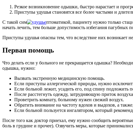
Резкое возникновение одышки, быстро нарастает и прогре
Приступы удушья становятся все более частыми и длите
С такой сим
птоматикой, пациенту нужно только стаци
начать лечить, тем больше допустимость избегания пагубных п
Приступы удушья опасны тем, что вследствие них возникает не
Первая помощь
Что делать если у больного не прекращается одышка? Необходи
одышка, нужно:
Вызвать экстренную медицинскую помощь.
Если приступы аллергической природы, нужно исключить
Если больной лежит, усадить его, под спину подложить 
После расстегнуть одежду, затрудняющую приток воздуха
Проветрить комнату, больному нужен свежий воздух.
Обратить внимание на частоту вдохов и выдохов, а также,
Если больной пользуется ингалятором, который рекомендо
После того как доктор приехал, ему нужно сообщить вероятны
боль в грудине и прочее). Озвучить меры, которые принималис