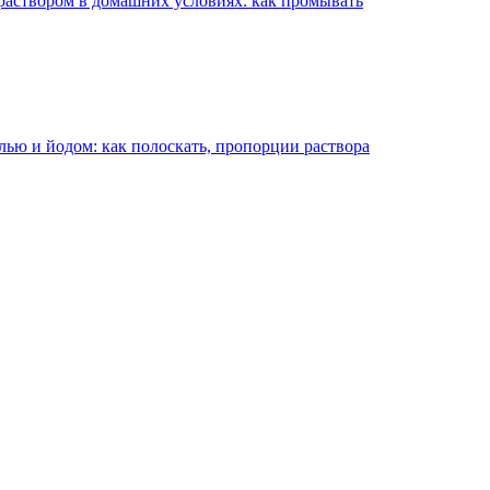
аствором в домашних условиях: как промывать
лью и йодом: как полоскать, пропорции раствора