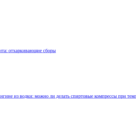
ита: отхаркивающие сборы
ангине из водки: можно ли делать спиртовые компрессы при тем