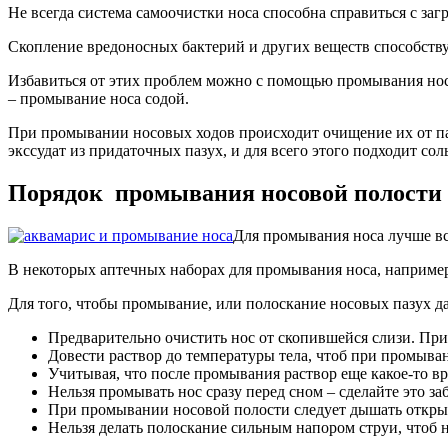
Не всегда система самоочистки носа способна справиться с заг
Скопление вредоносных бактерий и других веществ способству
Избавиться от этих проблем можно с помощью промывания нос
– промывание носа содой.
При промывании носовых ходов происходит очищение их от пат
экссудат из придаточных пазух, и для всего этого подходит соль
Порядок промывания носовой полости
Для промывания носа лучше вс
В некоторых аптечных наборах для промывания носа, например
Для того, чтобы промывание, или полоскание носовых пазух д
Предварительно очистить нос от скопившейся слизи. Пр
Довести раствор до температуры тела, чтоб при промыван
Учитывая, что после промывания раствор еще какое-то вр
Нельзя промывать нос сразу перед сном – сделайте это з
При промывании носовой полости следует дышать откры
Нельзя делать полоскание сильным напором струи, чтоб н