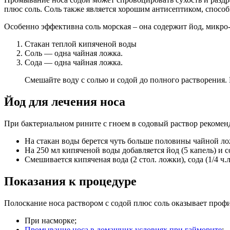
плюс соль. Соль также является хорошим антисептиком, спосо
Особенно эффективна соль морская – она содержит йод, микро-
Стакан теплой кипяченой воды
Соль — одна чайная ложка.
Сода — одна чайная ложка.
Смешайте воду с солью и содой до полного растворения.
Йод для лечения носа
При бактериальном рините с гноем в содовый раствор рекоменду
На стакан воды берется чуть больше половины чайной ло
На 250 мл кипяченой воды добавляется йод (5 капель) и со
Смешивается кипяченая вода (2 стол. ложки), сода (1/4 ч.
Показания к процедуре
Полоскание носа раствором с содой плюс соль оказывает профи
При насморке;
Промывание носа в домашних условиях при гайморите
;