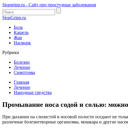
Stopgripp.ru - Cайт про простудные заболевания
StopGripp.ru
Боль
Кашель
Жар
Насморк
Рубрики
Болезни
Лечение
Симптомы
Главная
Лечение
Народные средства
Промывание носа содой и солью: можно
При дыхании на слизистой в носовой полости оседают не тольк
различные болезнетворные организмы, мошкара и другие насе