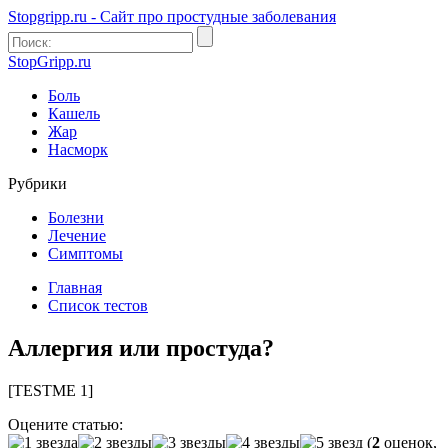
Stopgripp.ru - Cайт про простудные заболевания
StopGripp.ru
Боль
Кашель
Жар
Насморк
Рубрики
Болезни
Лечение
Симптомы
Главная
Список тестов
Аллергия или простуда?
[TESTME 1]
Оцените статью:
(
2
оценок,