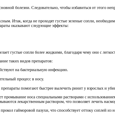
сновной болезни. Следовательно, чтобы избавиться от этого не
ексным. Итак, когда не проходят густые зеленые сопли, необход
араты оказывают следующие эффекты:
делает густые сопли более жидкими, благодаря чему они с легко
ание таких видов препаратов:
действуют на бактериальную инфекцию.
тельный процесс в носу.
и препараты помогают быстрее вылечить ринит у взрослых и уб
ает промывание носа специальными растворами с использованием
ываются лекарственным раствором, что позволяет лечить насмо
 прокол гайморовой пазухи, что способствует оттоку соплей из н