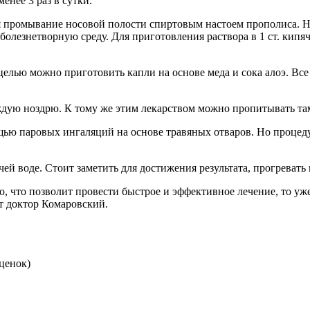
енее 3 раз в сутки.
я промывание носовой полости спиртовым настоем прополиса. 
олезнетворную среду. Для приготовления раствора в 1 ст. кипяче
елью можно приготовить капли на основе меда и сока алоэ. Вс
ждую ноздрю. К тому же этим лекарством можно пропитывать там
мощью паровых ингаляций на основе травяных отваров. Но проц
чей воде. Стоит заметить для достижения результата, прогреват
 что позволит провести быстрое и эффективное лечение, то уже 
ет доктор Комаровский.
ценок)