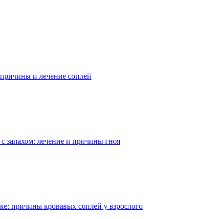
: причины и лечение соплей
с запахом: лечение и причины гноя
ке: причины кровавых соплей у взрослого