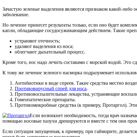
Зачастую зеленые выделения являются признаком какой-либо о
заболевание.
Но лечение принесет результаты только, если оно будет компл
капли, обладающие сосудосуживающим действием. Такие преп
устраняют отечность;
удаляют выделения из носа;
облегчают дыхательный процесс.
Кроме того, нос надо лечить составами с морской водой. Это с
К тому же лечение зеленого насморка подразумевает использов
Антибиотики в виде спреев. Такие средства местно воз
Противовирусный спрей для носа
.
Противовоспалительные лекарства, устраняющие воспали
Гомеопатические препараты.
Противомикробные средства (к примеру, Протаргол). Эт
Если возникнет необходимость, тогда врач назнач
помощью носовые пазухи дренируются и вместе с тем они пром
Если ситуация запущенная, к примеру, при гайморите, делается
могут быть неприятные последствия.