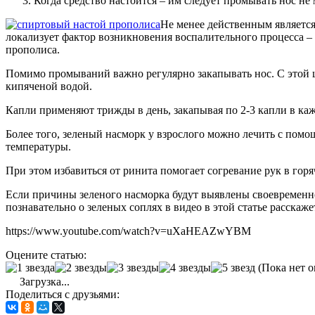
Когда средство настоится – им следует промывать нос не м
Не менее действенным являетс
локализует фактор возникновения воспалительного процесса – б
прополиса.
Помимо промываний важно регулярно закапывать нос. С этой ц
кипяченой водой.
Капли применяют трижды в день, закапывая по 2-3 капли в ка
Более того, зеленый насморк у взрослого можно лечить с по
температуры.
При этом избавиться от ринита помогает согревание рук в горя
Если причины зеленого насморка будут выявлены своевременно,
познавательно о зеленых соплях в видео в этой статье расскаж
https://www.youtube.com/watch?v=uXaHEAZwYBM
Оцените статью:
(Пока нет о
Загрузка...
Поделиться с друзьями: