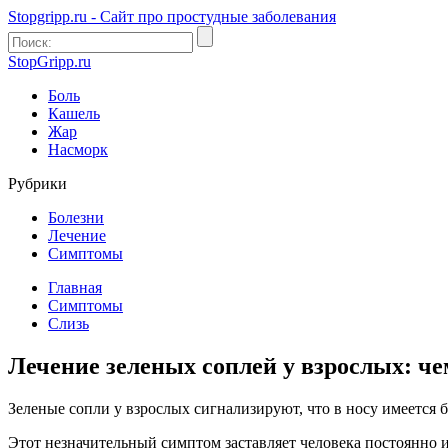
Stopgripp.ru - Cайт про простудные заболевания
StopGripp.ru
Боль
Кашель
Жар
Насморк
Рубрики
Болезни
Лечение
Симптомы
Главная
Симптомы
Слизь
Лечение зеленых соплей у взрослых: че
Зеленые сопли у взрослых сигнализируют, что в носу имеется 
Этот незначительный симптом заставляет человека постоянно и