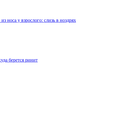
из носа у взрослого: слизь в ноздрях
куда берется ринит