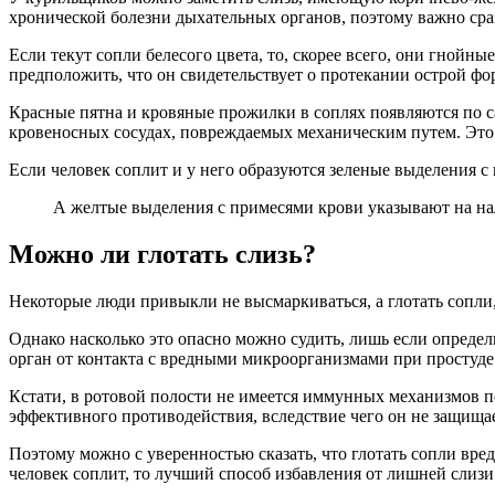
хронической болезни дыхательных органов, поэтому важно сраз
Если текут сопли белесого цвета, то, скорее всего, они гной
предположить, что он свидетельствует о протекании острой фо
Красные пятна и кровяные прожилки в соплях появляются по 
кровеносных сосудах, повреждаемых механическим путем. Это
Если человек соплит и у него образуются зеленые выделения с
А желтые выделения с примесями крови указывают на на
Можно ли глотать слизь?
Некоторые люди привыкли не высмаркиваться, а глотать сопли, 
Однако насколько это опасно можно судить, лишь если определи
орган от контакта с вредными микроорганизмами при простуд
Кстати, в ротовой полости не имеется иммунных механизмов п
эффективного противодействия, вследствие чего он не защища
Поэтому можно с уверенностью сказать, что глотать сопли вре
человек соплит, то лучший способ избавления от лишней слизи