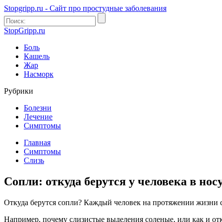
Stopgripp.ru - Cайт про простудные заболевания
StopGripp.ru
Боль
Кашель
Жар
Насморк
Рубрики
Болезни
Лечение
Симптомы
Главная
Симптомы
Слизь
Сопли: откуда берутся у человека в но
Откуда берутся сопли? Каждый человек на протяжении жизни ст
Например, почему слизистые выделения соленые, или как и отку