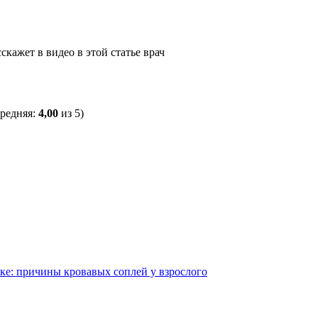
кажет в видео в этой статье врач
средняя:
4,00
из 5)
ке: причины кровавых соплей у взрослого