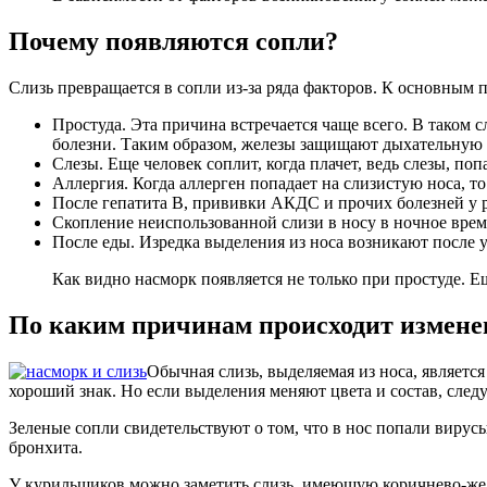
Почему появляются сопли?
Слизь превращается в сопли из-за ряда факторов. К основным 
Простуда. Эта причина встречается чаще всего. В таком
болезни. Таким образом, железы защищают дыхательную 
Слезы. Еще человек соплит, когда плачет, ведь слезы, п
Аллергия. Когда аллерген попадает на слизистую носа, т
После гепатита В, прививки АКДС и прочих болезней у 
Скопление неиспользованной слизи в носу в ночное время
После еды. Изредка выделения из носа возникают после
Как видно насморк появляется не только при простуде. Е
По каким причинам происходит измене
Обычная слизь, выделяемая из носа, является
хороший знак. Но если выделения меняют цвета и состав, следуе
Зеленые сопли свидетельствуют о том, что в нос попали вирусы
бронхита.
У курильщиков можно заметить слизь, имеющую коричнево-желт