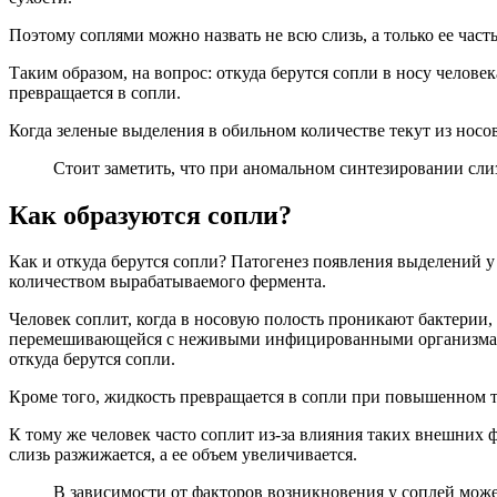
Поэтому соплями можно назвать не всю слизь, а только ее ча
Таким образом, на вопрос: откуда берутся сопли в носу человек
превращается в сопли.
Когда зеленые выделения в обильном количестве текут из носов
Стоит заметить, что при аномальном синтезировании слиз
Как образуются сопли?
Как и откуда берутся сопли? Патогенез появления выделений 
количеством вырабатываемого фермента.
Человек соплит, когда в носовую полость проникают бактерии,
перемешивающейся с неживыми инфицированными организмами, к
откуда берутся сопли.
Кроме того, жидкость превращается в сопли при повышенном т
К тому же человек часто соплит из-за влияния таких внешних ф
слизь разжижается, а ее объем увеличивается.
В зависимости от факторов возникновения у соплей может