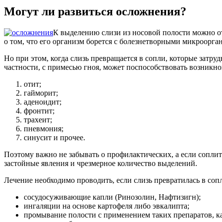
Могут ли развиться осложнения?
К выделению слизи из носовой полости можно отн
о том, что его организм борется с болезнетворными микроорга
Но при этом, когда слизь превращается в сопли, которые затру
частности, с примесью гноя, может поспособствовать возникн
отит;
гайморит;
аденоидит;
фронтит;
трахеит;
пневмония;
синусит и прочее.
Поэтому важно не забывать о профилактических, а если соплит
застойные явления и чрезмерное количество выделений.
Лечение необходимо проводить, если слизь превратилась в соп
сосудосуживающие капли (Ринозолин, Нафтизигн);
ингаляции на основе картофеля либо эвкалипта;
промывание полости с применением таких препаратов, к