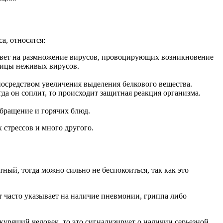
а, относятся:
 ответ на размножение вирусов, провоцирующих возникновение
тицы неживых вирусов.
 посредством увеличения выделения белкового вещества.
гда он соплит, то происходит защитная реакция организма.
бращение и горячих блюд.
 стрессов и много другого.
тный, тогда можно сильно не беспокоиться, так как это
ет часто указывает на наличие пневмонии, гриппа либо
курящий человек, то это сигнализирует о наличии серьезной