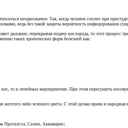
оситься неоднозначно. Так, когда человек соплит при простуде 
низмами, ведь без такой защиты вероятность инфицирования сущ
дняют дыхание, перекрывая подачу кислорода, то этот процесс тр
овению таких хронических форм болезней как:
 нос, то и лечебных мероприятиях. При этом пересушить носову
ли желтого либо зеленого цвета. С этой целью врачи и народная
ак Проталгол, Салин, Аквамарис;