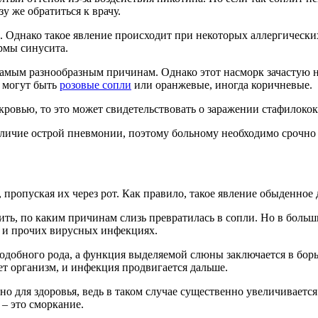
у же обратиться к врачу.
ные. Однако такое явление происходит при некоторых аллергиче
рмы синусита.
самым разнообразным причинам. Однако этот насморк зачастую 
 могут быть
розовые сопли
или оранжевые, иногда коричневые.
 кровью, то это может свидетельствовать о заражении стафилоко
личие острой пневмонии, поэтому больному необходимо срочно 
пропуская их через рот. Как правило, такое явление обыденное 
ть, по каким причинам слизь превратилась в сопли. Но в больши
е и прочих вирусных инфекциях.
одобного рода, а функция выделяемой слюны заключается в борь
ет организм, и инфекция продвигается дальше.
дно для здоровья, ведь в таком случае существенно увеличивает
 – это сморкание.