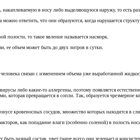
сть, накапливаемую в носу либо выделяющуюся наружу, то есть 
а можно ответить, что они образуются, когда нарушается структу
ой полости, то такое явление называется насморк.
и, ее объем может быть до двух литров в сутки.
у человека связан с изменением объема уже выработанной жидк
 вирусы либо какие-то аллергены, поэтому появляется естествен
оторая превращается в сопли. Так, образуется чрезмерное кол
онусе кровеносных сосудов, множество которых находится в сли
акторов, как попадание влаги (особенно соленой) в полость носа
 быть разный состав, цвет (чаще всего они зеленые) и консисте