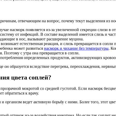
причинам, отвечающим на вопрос, почему текут выделения из нос
 случае насморк появляется из-за увеличенной секреции слизи в
систему от инфекций. В составе выделений имеется слизь и час
опадающие в нос, вызывают расширение муцина.
о возникает естественная реакция, и слизь превращается в сопли
ребенка может развиться
насморк и чихание без температуры
. Ко
. Поэтому с утра она превращается в сопли.
 употребления определенных продуктов, активизирующих кровоо
ще он образуется вследствие перегрева, переохлаждения, нервных
ния цвета соплей?
 прозрачной мокротой со средней густотой. Если насморк бесцве
т обратиться к врачу.
 и организм ведет активную борьбу с ними. Более того, этот цв
ый оттенок из-за воздействия никотина. Но если так соплит не