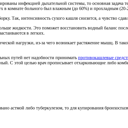
цированы инфекцией дыхательной системы, то основная задача т
х в комнате больного был влажным (до 60%) и прохладным (20-2
ку. Так, интенсивность сухого кашля снизится, а чувство сдав
ольше жидкости. Это поможет восстановить водный баланс посл
астаиваются в легких.
ческой нагрузки, из-за чего возникает растяжение мышц. В так
льных путей нет надобности принимать
противокашлевые средст
жный. С этой целью врач прописывает отхаркивающие либо комби
вано астмой либо туберкулезом, то для купирования бронхоспа