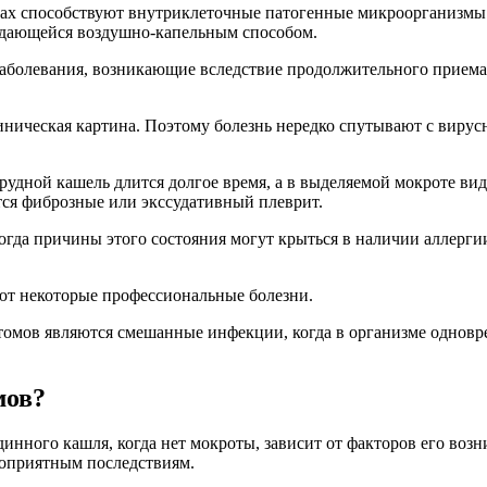
х способствуют внутриклеточные патогенные микроорганизмы 
едающейся воздушно-капельным способом.
заболевания, возникающие вследствие продолжительного приема
иническая картина. Поэтому болезнь нередко спутывают с виру
рудной кашель длится долгое время, а в выделяемой мокроте в
ется фиброзные или экссудативный плеврит.
тогда причины этого состояния могут крыться в наличии аллерги
т некоторые профессиональные болезни.
томов являются смешанные инфекции, когда в организме одновр
мов?
инного кашля, когда нет мокроты, зависит от факторов его воз
агоприятным последствиям.