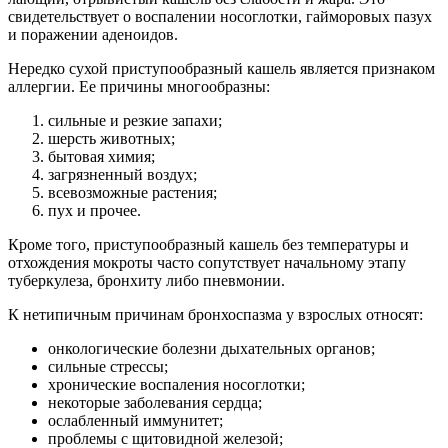
свидетельствует о воспалении носоглотки, гайморовых пазух
и поражении аденоидов.
Нередко сухой приступообразный кашель является признаком
аллергии. Ее причины многообразны:
сильные и резкие запахи;
шерсть животных;
бытовая химия;
загрязненный воздух;
всевозможные растения;
пух и прочее.
Кроме того, приступообразный кашель без температуры и
отхождения мокроты часто сопутствует начальному этапу
туберкулеза, бронхиту либо пневмонии.
К нетипичным причинам бронхоспазма у взрослых относят:
онкологические болезни дыхательных органов;
сильные стрессы;
хронические воспаления носоглотки;
некоторые заболевания сердца;
ослабленный иммунитет;
проблемы с щитовидной железой;