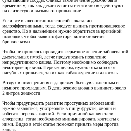
суживающие сосуды. Однако такое лечение должно быть
временным, так как деконгестанты негативно воздействуют
на слизистую и вызывают привыкание.
Если все вышеописанные способы оказались
малоэффективными, тогда следует выпить противокашлевое
средство. Но в дальнейшем нужно обратиться за врачебной
помощью, чтобы выявить факторы возникновения
бронхоспазма.
Чтобы не пришлось проводить серьезное лечение заболеваний
дыхательных путей, легче предупредить появление
непродуктивного кашля. Поэтому необходимо соблюдать
некоторые правила. Первым делом, нужно отказаться от
пагубных привычек, таких как табакокурение и алкоголь.
Воздух в помещении всегда должен быть увлажненным и
немного прохладным. В день рекомендовано выпивать около
2 литров жидкости.
Чтобы предупредить развитие простудных заболеваний
нужно закаляться, употреблять в пищу фрукты, овощи и
избегать переохлаждений. Если причиной кашля стали
аллергены, тогда необходимо минимизировать контакты с
ними. Видео в этой статье поможет принять меры против
кашля.