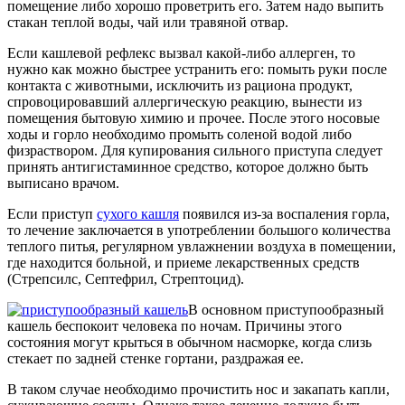
помещение либо хорошо проветрить его. Затем надо выпить
стакан теплой воды, чай или травяной отвар.
Если кашлевой рефлекс вызвал какой-либо аллерген, то
нужно как можно быстрее устранить его: помыть руки после
контакта с животными, исключить из рациона продукт,
спровоцировавший аллергическую реакцию, вынести из
помещения бытовую химию и прочее. После этого носовые
ходы и горло необходимо промыть соленой водой либо
физраствором. Для купирования сильного приступа следует
принять антигистаминное средство, которое должно быть
выписано врачом.
Если приступ
сухого кашля
появился из-за воспаления горла,
то лечение заключается в употреблении большого количества
теплого питья, регулярном увлажнении воздуха в помещении,
где находится больной, и приеме лекарственных средств
(Стрепсилс, Септефрил, Стрептоцид).
В основном приступообразный
кашель беспокоит человека по ночам. Причины этого
состояния могут крыться в обычном насморке, когда слизь
стекает по задней стенке гортани, раздражая ее.
В таком случае необходимо прочистить нос и закапать капли,