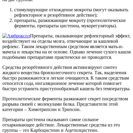
стимулирующие отхождение мокроты (могут оказывать
рефлекторное и резорбтивное действие);
препараты, разжижающие мокроту (протеолитические
ферменты, препараты цистеина, мукорегуляторы).
Препараты, оказывающие рефлекторный эффект,
воздействуют на отделы мозга, отвечающие за кашлевой
рефлекс. Таким лекарственным средством является мать-и-
мачеха и лекарства на ее основе. Однако лечение сухого кашля
подобными препаратами практически не проводится.
Средства резорбтивного действия активизируют синтез
жидкого вещества бронхолегочного секрета. Так, выделения
быстро разжижаются и легкие очищаются. К таким средствам
относится сода, ингаляционное лечение которой помогает
быстро устранить приступообразный кашель без температуры.
Протеолитические ферменты разжижают секрет посредством
разрыва связей с молекулами белка. Представители этой
категории – Химотрипсин и Трипсин.
Препараты цистеина оказывают самое сильное
отхаркивающее действие. Лекарственные средства из это
группы – это Карбоцистеин и Ацетилцистеин.