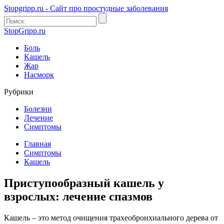
Stopgripp.ru - Cайт про простудные заболевания
StopGripp.ru
Боль
Кашель
Жар
Насморк
Рубрики
Болезни
Лечение
Симптомы
Главная
Симптомы
Кашель
Приступообразный кашель у
взрослых: лечение спазмов
Кашель – это метод очищения трахеобронхиального дерева от