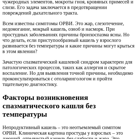
чужеродных элементов, мокроты гноя, кровяных примесей и
слизи. Его задача заключается в предотвращении
повреждений дыхательного тракта.
Всем известны симптомы ОРВИ. Это жар, слезотечение,
недомогание, мокрый кашель, озноб и насморк. При
простудных заболеваниях причины бронхоспазма ясны. Но
что делать, если приступообразный кашель у взрослого
развивается без температуры и какие причины могут крыться
в этом явлении?
Зачастую спазматический кашлевой синдром характерен для
патологических процессов, таких как аллергия и скрытое
воспаление. Но для выявления точной причины, необходимо
проконсультироваться с отоларингологом и пройти
тщательную диагностику.
Факторы возникновения
спазматического кашля без
температуры
Непродуктивный кашель – это неотъемлемый симптом
ОРВИ. Клиническая картина простуды у взрослых – это
лающий, отрывистый кашель без слабости и жара. Это