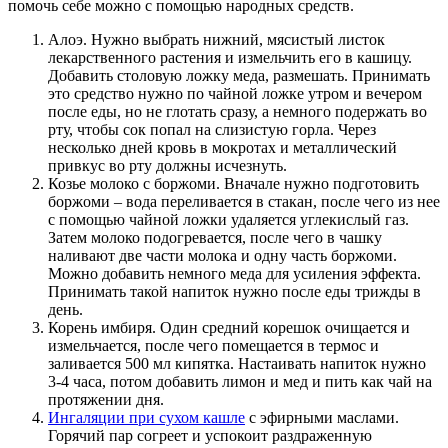
помочь себе можно с помощью народных средств.
Алоэ. Нужно выбрать нижний, мясистый листок
лекарственного растения и измельчить его в кашицу.
Добавить столовую ложку меда, размешать. Принимать
это средство нужно по чайной ложке утром и вечером
после еды, но не глотать сразу, а немного подержать во
рту, чтобы сок попал на слизистую горла. Через
несколько дней кровь в мокротах и металлический
привкус во рту должны исчезнуть.
Козье молоко с боржоми. Вначале нужно подготовить
боржоми – вода переливается в стакан, после чего из нее
с помощью чайной ложки удаляется углекислый газ.
Затем молоко подогревается, после чего в чашку
наливают две части молока и одну часть боржоми.
Можно добавить немного меда для усиления эффекта.
Принимать такой напиток нужно после еды трижды в
день.
Корень имбиря. Один средний корешок очищается и
измельчается, после чего помещается в термос и
заливается 500 мл кипятка. Настаивать напиток нужно
3-4 часа, потом добавить лимон и мед и пить как чай на
протяжении дня.
Ингаляции при сухом кашле
с эфирными маслами.
Горячий пар согреет и успокоит раздраженную