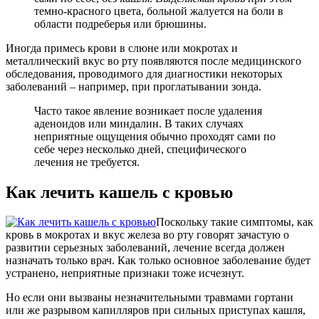
темно-красного цвета, больной жалуется на боли в
области подреберья или брюшины.
Иногда примесь крови в слюне или мокротах и
металлический вкус во рту появляются после медицинского
обследования, проводимого для диагностики некоторых
заболеваний – например, при проглатывании зонда.
Часто такое явление возникает после удаления
аденоидов или миндалин. В таких случаях
неприятные ощущения обычно проходят сами по
себе через несколько дней, специфического
лечения не требуется.
Как лечить кашель с кровью
Поскольку такие симптомы, как
кровь в мокротах и вкус железа во рту говорят зачастую о
развитии серьезных заболеваний, лечение всегда должен
назначать только врач. Как только основное заболевание будет
устранено, неприятные признаки тоже исчезнут.
Но если они вызваны незначительными травмами гортани
или же разрывом капилляров при сильных приступах кашля,