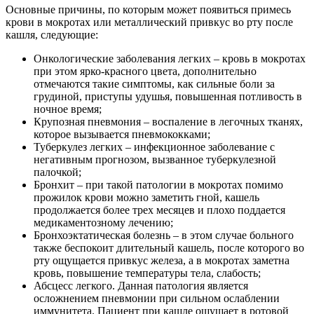
Основные причины, по которым может появиться примесь
крови в мокротах или металлический привкус во рту после
кашля, следующие:
Онкологические заболевания легких – кровь в мокротах
при этом ярко-красного цвета, дополнительно
отмечаются такие симптомы, как сильные боли за
грудиной, приступы удушья, повышенная потливость в
ночное время;
Крупозная пневмония – воспаление в легочных тканях,
которое вызывается пневмококками;
Туберкулез легких – инфекционное заболевание с
негативным прогнозом, вызванное туберкулезной
палочкой;
Бронхит – при такой патологии в мокротах помимо
прожилок крови можно заметить гной, кашель
продолжается более трех месяцев и плохо поддается
медикаментозному лечению;
Бронхоэктатическая болезнь – в этом случае больного
также беспокоит длительный кашель, после которого во
рту ощущается привкус железа, а в мокротах заметна
кровь, повышение температуры тела, слабость;
Абсцесс легкого. Данная патология является
осложнением пневмонии при сильном ослаблении
иммунитета. Пациент при кашле ощущает в ротовой