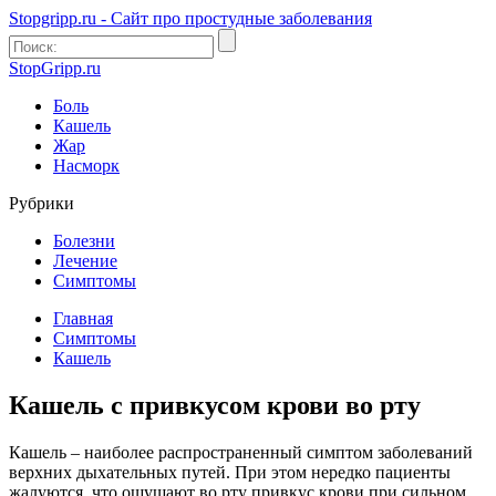
Stopgripp.ru - Cайт про простудные заболевания
StopGripp.ru
Боль
Кашель
Жар
Насморк
Рубрики
Болезни
Лечение
Симптомы
Главная
Симптомы
Кашель
Кашель с привкусом крови во рту
Кашель – наиболее распространенный симптом заболеваний
верхних дыхательных путей. При этом нередко пациенты
жалуются, что ощущают во рту привкус крови при сильном