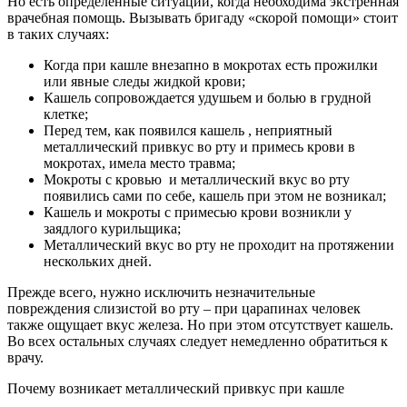
Но есть определенные ситуации, когда необходима экстренная
врачебная помощь. Вызывать бригаду «скорой помощи» стоит
в таких случаях:
Когда при кашле внезапно в мокротах есть прожилки
или явные следы жидкой крови;
Кашель сопровождается удушьем и болью в грудной
клетке;
Перед тем, как появился кашель , неприятный
металлический привкус во рту и примесь крови в
мокротах, имела место травма;
Мокроты с кровью и металлический вкус во рту
появились сами по себе, кашель при этом не возникал;
Кашель и мокроты с примесью крови возникли у
заядлого курильщика;
Металлический вкус во рту не проходит на протяжении
нескольких дней.
Прежде всего, нужно исключить незначительные
повреждения слизистой во рту – при царапинах человек
также ощущает вкус железа. Но при этом отсутствует кашель.
Во всех остальных случаях следует немедленно обратиться к
врачу.
Почему возникает металлический привкус при кашле