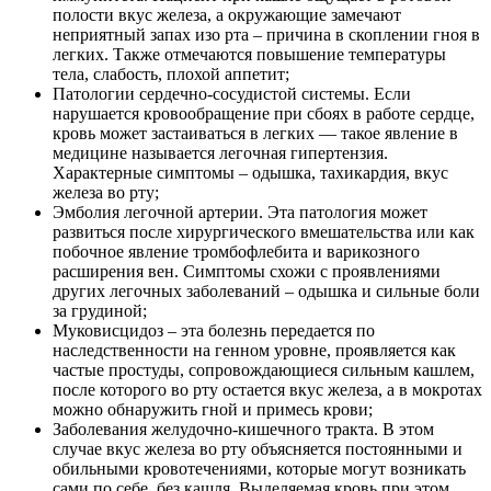
полости вкус железа, а окружающие замечают
неприятный запах изо рта – причина в скоплении гноя в
легких. Также отмечаются повышение температуры
тела, слабость, плохой аппетит;
Патологии сердечно-сосудистой системы. Если
нарушается кровообращение при сбоях в работе сердце,
кровь может застаиваться в легких — такое явление в
медицине называется легочная гипертензия.
Характерные симптомы – одышка, тахикардия, вкус
железа во рту;
Эмболия легочной артерии. Эта патология может
развиться после хирургического вмешательства или как
побочное явление тромбофлебита и варикозного
расширения вен. Симптомы схожи с проявлениями
других легочных заболеваний – одышка и сильные боли
за грудиной;
Муковисцидоз – эта болезнь передается по
наследственности на генном уровне, проявляется как
частые простуды, сопровождающиеся сильным кашлем,
после которого во рту остается вкус железа, а в мокротах
можно обнаружить гной и примесь крови;
Заболевания желудочно-кишечного тракта. В этом
случае вкус железа во рту объясняется постоянными и
обильными кровотечениями, которые могут возникать
сами по себе, без кашля. Выделяемая кровь при этом