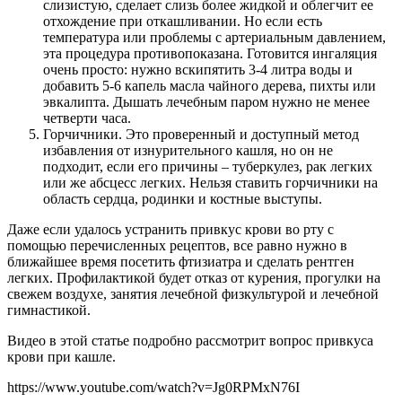
слизистую, сделает слизь более жидкой и облегчит ее
отхождение при откашливании. Но если есть
температура или проблемы с артериальным давлением,
эта процедура противопоказана. Готовится ингаляция
очень просто: нужно вскипятить 3-4 литра воды и
добавить 5-6 капель масла чайного дерева, пихты или
эвкалипта. Дышать лечебным паром нужно не менее
четверти часа.
Горчичники. Это проверенный и доступный метод
избавления от изнурительного кашля, но он не
подходит, если его причины – туберкулез, рак легких
или же абсцесс легких. Нельзя ставить горчичники на
область сердца, родинки и костные выступы.
Даже если удалось устранить привкус крови во рту с
помощью перечисленных рецептов, все равно нужно в
ближайшее время посетить фтизиатра и сделать рентген
легких. Профилактикой будет отказ от курения, прогулки на
свежем воздухе, занятия лечебной физкультурой и лечебной
гимнастикой.
Видео в этой статье подробно рассмотрит вопрос привкуса
крови при кашле.
https://www.youtube.com/watch?v=Jg0RPMxN76I