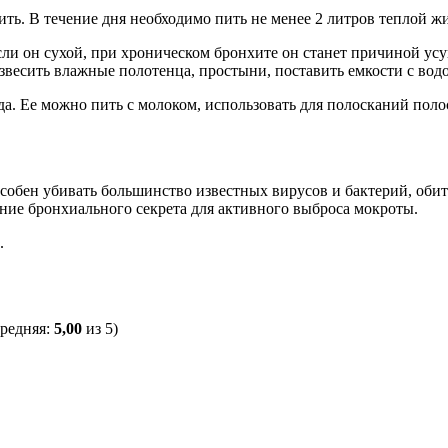
ть. В течение дня необходимо пить не менее 2 литров теплой жи
 Если он сухой, при хроническом бронхите он станет причиной 
весить влажные полотенца, простыни, поставить емкости с водо
 Ее можно пить с молоком, использовать для полосканий полост
собен убивать большинство известных вирусов и бактерий, обит
ие бронхиального секрета для активного выброса мокроты.
.
средняя:
5,00
из 5)