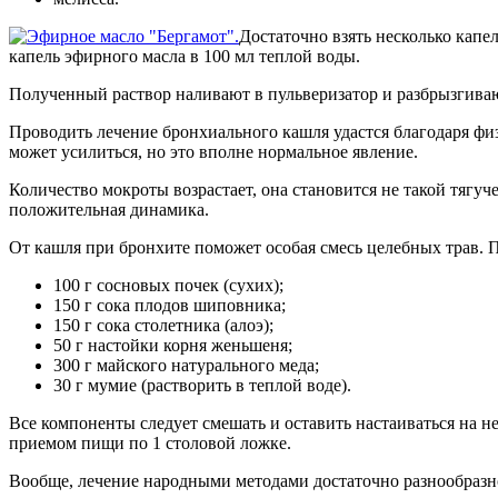
Достаточно взять несколько капел
капель эфирного масла в 100 мл теплой воды.
Полученный раствор наливают в пульверизатор и разбрызгиваю
Проводить лечение бронхиального кашля удастся благодаря фи
может усилиться, но это вполне нормальное явление.
Количество мокроты возрастает, она становится не такой тягуч
положительная динамика.
От кашля при бронхите поможет особая смесь целебных трав. П
100 г сосновых почек (сухих);
150 г сока плодов шиповника;
150 г сока столетника (алоэ);
50 г настойки корня женьшеня;
300 г майского натурального меда;
30 г мумие (растворить в теплой воде).
Все компоненты следует смешать и оставить настаиваться на н
приемом пищи по 1 столовой ложке.
Вообще, лечение народными методами достаточно разнообразн