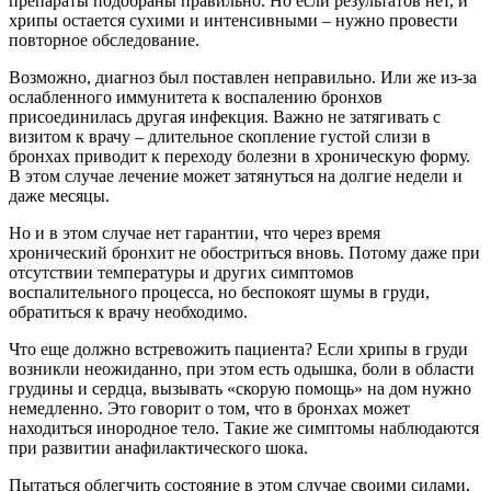
препараты подобраны правильно. Но если результатов нет, и
хрипы остается сухими и интенсивными – нужно провести
повторное обследование.
Возможно, диагноз был поставлен неправильно. Или же из-за
ослабленного иммунитета к воспалению бронхов
присоединилась другая инфекция. Важно не затягивать с
визитом к врачу – длительное скопление густой слизи в
бронхах приводит к переходу болезни в хроническую форму.
В этом случае лечение может затянуться на долгие недели и
даже месяцы.
Но и в этом случае нет гарантии, что через время
хронический бронхит не обостриться вновь. Потому даже при
отсутствии температуры и других симптомов
воспалительного процесса, но беспокоят шумы в груди,
обратиться к врачу необходимо.
Что еще должно встревожить пациента? Если хрипы в груди
возникли неожиданно, при этом есть одышка, боли в области
грудины и сердца, вызывать «скорую помощь» на дом нужно
немедленно. Это говорит о том, что в бронхах может
находиться инородное тело. Такие же симптомы наблюдаются
при развитии анафилактического шока.
Пытаться облегчить состояние в этом случае своими силами,