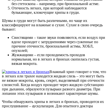
без стетоскопа – например, при бронхиальной астме.
Отечность легких, при которой наблюдаются
булькающие, клокочущие хрипы в груди.
Шумы в груди могут быть различными, но чаще их
классифицируют на влажные и сухие. Сухие в свою очередь
бывают:
Свистящими – такие звуки появляются, если воздух при
вдохе проходит с затруднениями через суженные по
причине отечности, бронхиальной астмы, ХОБЛ,
опухолей;
Жужжащими – если проходимость проходов
нормальная, но в легких и бронхах скопилась густая,
вязкая мокрота.
Влажный хрип говорит о том, что
в легких или трахее находится жидкая слизь – это могут быть
не вязкие мокроты, кровь, секрет, выделяемый при отечности
слизистой. Когда воздух проходит через жидкую субстанцию
при дыхании, образуются пузырьки разного диаметра. При
лопании этих пузырьков и возникают характерные шумы.
Чтобы обнаружить хрипы в легких и бронхах, проводится их
прослушивание – аускультация. Для опытного доктора