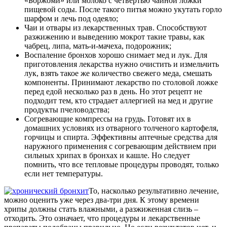
«Боржоми» или молоко с четвертью чайной ложки
пищевой соды. После такого питья можно укутать горло
шарфом и лечь под одеяло;
Чаи и отвары из лекарственных трав. Способствуют
разжижению и выведению мокрот такие травы, как
чабрец, липа, мать-и-мачеха, подорожник;
Воспаление бронхов хорошо снимает мед и лук. Для
приготовления лекарства нужно очистить и измельчить
лук, взять такое же количество свежего меда, смешать
компоненты. Принимают лекарство по столовой ложке
перед едой несколько раз в день. Но этот рецепт не
подходит тем, кто страдает аллергией на мед и другие
продукты пчеловодства;
Согревающие компрессы на грудь. Готовят их в
домашних условиях из отварного толченого картофеля,
горчицы и спирта. Эффективны аптечные средства для
наружного применения с согревающим действием при
сильных хрипах в бронхах и кашле. Но следует
помнить, что все тепловые процедуры проводят, только
если нет температуры.
То, насколько результативно лечение,
можно оценить уже через два-три дня. К этому времени
хрипы должны стать влажными, а разжиженная слизь –
отходить. Это означает, что процедуры и лекарственные