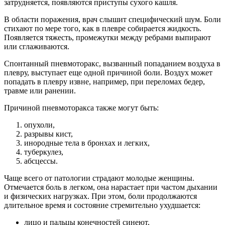
затрудняется, появляются приступы сухого кашля.
В области поражения, врач слышит специфический шум. Боли
стихают по мере того, как в плевре собирается жидкость.
Появляется тяжесть, промежутки между ребрами выпирают
или сглаживаются.
Спонтанный пневмоторакс, вызванный попаданием воздуха в
плевру, выступает еще одной причиной боли. Воздух может
попадать в плевру извне, например, при переломах бедер,
травме или ранении.
Причиной пневмоторакса также могут быть:
опухоли,
разрывы кист,
инородные тела в бронхах и легких,
туберкулез,
абсцессы.
Чаще всего от патологии страдают молодые женщины.
Отмечается боль в легком, она нарастает при частом дыхании
и физических нагрузках. При этом, боли продолжаются
длительное время и состояние стремительно ухудшается:
лицо и пальцы конечностей синеют,