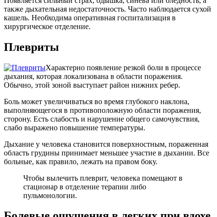
Появляется сильный страх, одышка, синева или бледность, а
также дыхательная недостаточность. Часто наблюдается сухой
кашель. Необходима оперативная госпитализация в
хирургическое отделение.
Плевриты
Характерно появление резкой боли в процессе
дыхания, которая локализована в области поражения.
Обычно, этой зоной выступает район нижних ребер.
Боль может увеличиваться во время глубокого наклона,
выполняющегося в противоположную области поражения,
сторону. Есть слабость и нарушение общего самочувствия,
слабо выражено повышение температуры.
Дыхание у человека становится поверхностным, пораженная
область грудины принимает меньшее участие в дыхании. Все
больные, как правило, лежать на правом боку.
Чтобы вылечить плеврит, человека помещают в
стационар в отделение терапии либо
пульмонологии.
Болевые ощущения в легких при вдохе